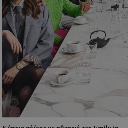
Κύπρια πόζαρε με ηθοποιό του Emily in