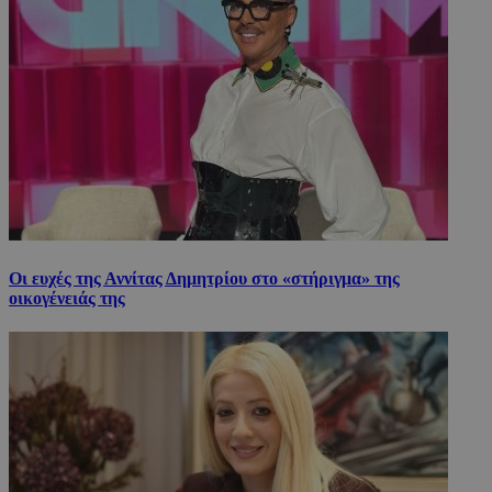
Οι ευχές της Αννίτας Δημητρίου στο «στήριγμα» της
οικογένειάς της