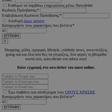
Επιθυμώ να λαμβάνω ενημερώσεις μέσω Newsletter
Κωδικός Πρόσβασης:*
Επιβεβαίωση Κωδικού Πρόσβασης:*
LangCookie
www.must.com.cy
1 εβδομ
Αποδοχή
όρων χρήσης
μέρ
Καταχωρήστε τους χαρακτήρες που βλέπετε*
CookieScriptConsent
4 εβδο
CookieScript
2 μέ
www.must.com.cy
ΕΓΓΡΑΦΗ
×
Shopping, µόδα, οµορφιά, lifestyle, celebrity news, συνεντεύξεις,
going out και όλα όσα θες να γνωρίζεις, δυο φορές τη βδοµάδα
κοντά σου, κατευθείαν στο inbox σου!
_scc_session
.entelia-
19 λεπτ
adserver.com
δευτερό
Κάνε εγγραφή στο newsletter του must online.
PHPSESSID
συνεδ
PHP.net
www.must.com.cy
Έχω διαβάσει και αποδέχοµαι τους
ΟΡΟΥΣ ΧΡΗΣΗΣ
Καταχωρήστε τους χαρακτήρες που βλέπετε*
ΕΓΓΡΑΦΗ