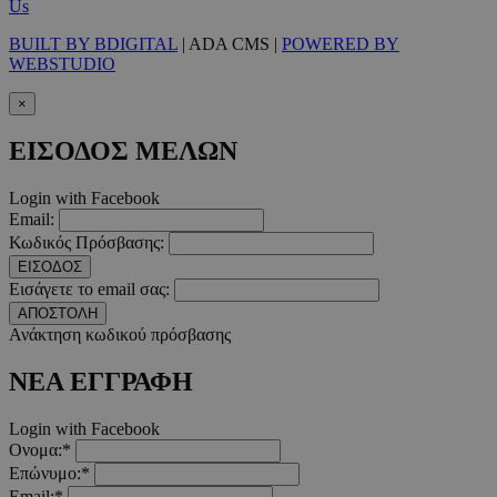
Us
Τα απολύτως απαραίτητα cookies επιτρέπουν βασικές λειτουργ
BUILT BY BDIGITAL
| ADA CMS |
POWERED BY
χρήστη και τη διαχείριση λογαριασμού. Ο ιστότοπος δεν μπορε
WEBSTUDIO
απολύτως απαραίτητα cookies.
Προμηθευτής
/
×
Ονοματεπώνυμο
Λήξ
Πεδίο
ΕΙΣΟΔΟΣ ΜΕΛΩΝ
PinToTopCookie
www.must.com.cy
12 ώ
Login with Facebook
Email:
Κωδικός Πρόσβασης:
ΕΙΣΟΔΟΣ
Εισάγετε το email σας:
__cf_bm
29 λεπτ
Cloudflare Inc.
δευτερό
.twitter.com
ΑΠΟΣΤΟΛΗ
Ανάκτηση κωδικού πρόσβασης
Google Privacy Polic
ΝΕΑ ΕΓΓΡΑΦΗ
Login with Facebook
__cf_bm
29 λεπτ
Cloudflare Inc.
Ονομα:*
δευτερό
.pexels.com
Επώνυμο:*
Email:*