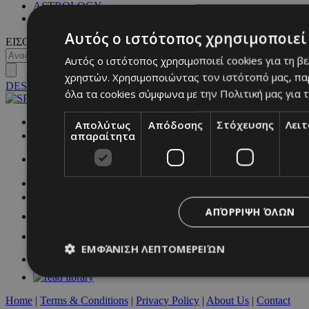
ASTROLOGY
ΓΕΝΙΚΕΣ ΠΛΗΡΟΦΟΡΙΕΣ
Αυτός ο ιστότοπος χρησιμοποιεί 
ΕΙΣΟΔΟΣ
Αυτός ο ιστότοπος χρησιμοποιεί cookies για τη β
χρηστών. Χρησιμοποιώντας τον ιστότοπό μας, πα
DESKTOP
όλα τα cookies σύμφωνα με την Πολιτική μας για τ
NETWORK:
Απολύτως
Απόδοσης
Στόχευσης
Λει
απαραίτητα
ΑΠΌΡΡΙΨΗ ΌΛΩΝ
ΕΜΦΆΝΙΣΗ ΛΕΠΤΟΜΕΡΕΙΏΝ
Home
|
Terms & Conditions
|
Privacy Policy
|
About Us
|
Contact
Απολύτως απαραίτητα
Απόδοσης
Στόχευσης
Λ