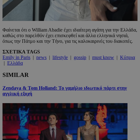
Φαίνεται ότι ο William Abadie έχει ιδιαίτερη αγάπη για την Ελλάδα,
καθώς στο παρελθόν έχει επισκεφθεί και άλλα ελληνικά νησιά,
όπως την Πάτμο και την Τήνο, για τις καλοκαιρινές του διακοπές.
ΣΧΕΤΙΚΑ TAGS
Emily in Paris
|
news
|
lifestyle
|
gossip
|
must know
|
Κύπρια
|
Ελλάδα
SIMILAR
Zendaya & Tom Holland: Το γαμήλιο ιδιωτικό πάρτι στην
αγγλική εξοχή