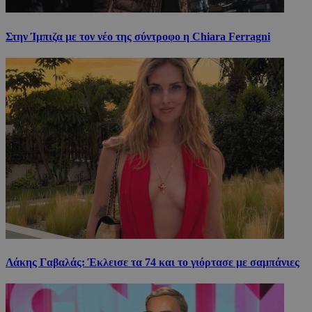
Στην Ίμπιζα με τον νέο της σύντροφο η Chiara Ferragni
Λάκης Γαβαλάς: Έκλεισε τα 74 και το γιόρτασε με σαμπάνιες