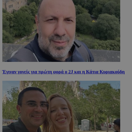
Έγιναν γονείς για πρώτη φορά ο 2J και η Κάτια Κυριακούδη