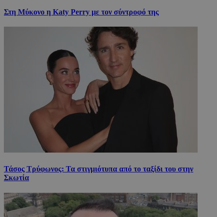
Στη Μύκονο η Katy Perry με τον σύντροφό της
Τάσος Τρύφωνος: Τα στιγμιότυπα από το ταξίδι του στην
Σκωτία