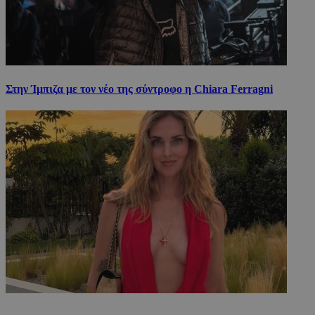
Στην Ίμπιζα με τον νέο της σύντροφο η Chiara Ferragni