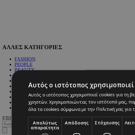
ΑΛΛΕΣ ΚΑΤΗΓΟΡΙΕΣ
FASHION
PEOPLE
BEAUTY
COVER STORY
CULTURE
Αυτός ο ιστότοπος χρησιμοποιεί 
BLOGS
MAGAZINE
Αυτός ο ιστότοπος χρησιμοποιεί cookies για τη β
WKND BY MUST
χρηστών. Χρησιμοποιώντας τον ιστότοπό μας, πα
ASTROLOGY
ΓΕΝΙΚΕΣ ΠΛΗΡΟΦΟΡΙΕΣ
όλα τα cookies σύμφωνα με την Πολιτική μας για τ
ΕΙΣΟΔΟΣ
Απολύτως
Απόδοσης
Στόχευσης
Λει
απαραίτητα