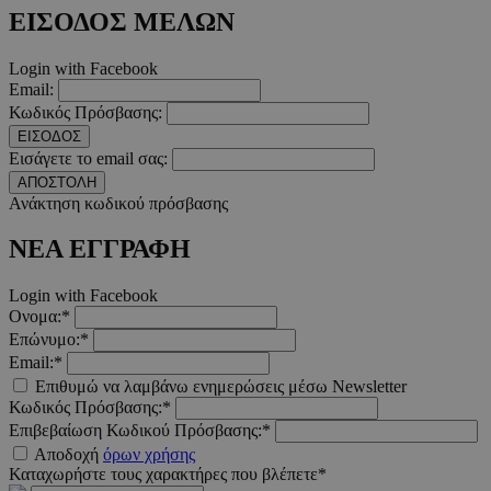
ΕΙΣΟΔΟΣ ΜΕΛΩΝ
__cf_bm
29 λεπτ
Cloudflare Inc.
δευτερό
.twitter.com
Login with Facebook
Email:
Κωδικός Πρόσβασης:
Google Privacy Polic
ΕΙΣΟΔΟΣ
Εισάγετε το email σας:
ΑΠΟΣΤΟΛΗ
__cf_bm
29 λεπτ
Cloudflare Inc.
Ανάκτηση κωδικού πρόσβασης
δευτερό
.pexels.com
ΝΕΑ ΕΓΓΡΑΦΗ
Login with Facebook
Ονομα:*
LangCookie
www.must.com.cy
1 εβδομ
Επώνυμο:*
μέρ
Email:*
Επιθυμώ να λαμβάνω ενημερώσεις μέσω Newsletter
CookieScriptConsent
4 εβδο
CookieScript
2 μέ
www.must.com.cy
Κωδικός Πρόσβασης:*
Επιβεβαίωση Κωδικού Πρόσβασης:*
Αποδοχή
όρων χρήσης
Καταχωρήστε τους χαρακτήρες που βλέπετε*