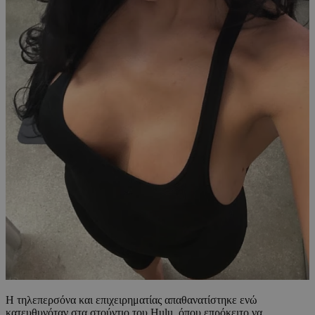
Η τηλεπερσόνα και επιχειρηματίας απαθανατίστηκε ενώ
κατευθυνόταν στα στούντιο του Hulu, όπου επρόκειτο να