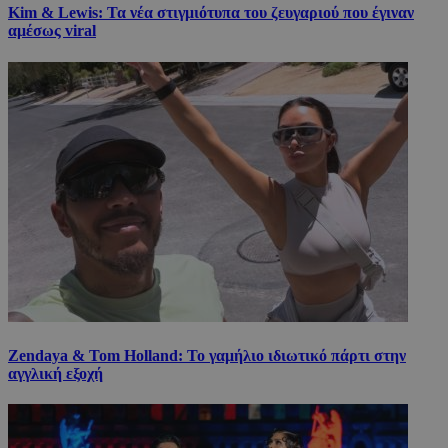
Kim & Lewis: Τα νέα στιγμιότυπα του ζευγαριού που έγιναν
αμέσως viral
Zendaya & Tom Holland: Το γαμήλιο ιδιωτικό πάρτι στην
αγγλική εξοχή