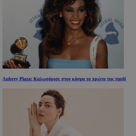
Aubrey Plaza: Καλωσόρισε στον κόσμο το πρώτο της παιδί