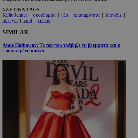
ΣΧΕΤΙΚΑ TAGS
Kylie Jenner
|
σκουλαρίκι
|
νέα
|
επικαιρότητα
|
showbiz
|
lifestyle
|
viral
|
celebs
SIMILAR
Anne Hathaway: Το top που τράβηξε τα βλέμματα και η
φουσκωμένη κοιλιά