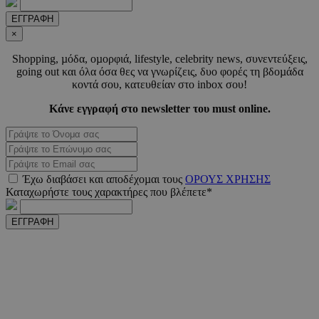
ΕΓΓΡΑΦΗ
_scc_session
.entelia-
19 λεπτ
adserver.com
δευτερό
×
Shopping, µόδα, οµορφιά, lifestyle, celebrity news, συνεντεύξεις,
going out και όλα όσα θες να γνωρίζεις, δυο φορές τη βδοµάδα
κοντά σου, κατευθείαν στο inbox σου!
PHPSESSID
συνεδ
PHP.net
www.must.com.cy
Κάνε εγγραφή στο newsletter του must online.
Έχω διαβάσει και αποδέχοµαι τους
ΟΡΟΥΣ ΧΡΗΣΗΣ
Καταχωρήστε τους χαρακτήρες που βλέπετε*
ΕΓΓΡΑΦΗ
PHPSESSID
συνεδ
PHP.net
m.must.com.cy