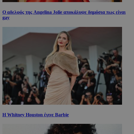
Ο αδελφός της Angelina Jolie αποκάλυψε δημόσια πως είναι
gay
Η Whitney Houston έγινε Barbie