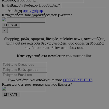
Κωδικός Πρόσβασης:*
Επιβεβαίωση Κωδικού Πρόσβασης:*
Αποδοχή
όρων χρήσης
Καταχωρήστε τους χαρακτήρες που βλέπετε*
PHPSESSID
συνεδ
PHP.net
www.must.com.cy
ΕΓΓΡΑΦΗ
×
Shopping, µόδα, οµορφιά, lifestyle, celebrity news, συνεντεύξεις,
going out και όλα όσα θες να γνωρίζεις, δυο φορές τη βδοµάδα
κοντά σου, κατευθείαν στο inbox σου!
Κάνε εγγραφή στο newsletter του must online.
PHPSESSID
συνεδ
PHP.net
m.must.com.cy
Έχω διαβάσει και αποδέχοµαι τους
ΟΡΟΥΣ ΧΡΗΣΗΣ
Καταχωρήστε τους χαρακτήρες που βλέπετε*
ΕΓΓΡΑΦΗ