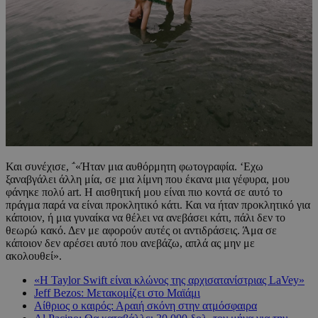
Και συνέχισε, ΅«Ήταν μια αυθόρμητη φωτογραφία. ‘Εχω
ξαναβγάλει άλλη μία, σε μια λίμνη που έκανα μια γέφυρα, μου
φάνηκε πολύ art. Η αισθητική μου είναι πιο κοντά σε αυτό το
πράγμα παρά να είναι προκλητικό κάτι. Και να ήταν προκλητικό για
κάποιον, ή μια γυναίκα να θέλει να ανεβάσει κάτι, πάλι δεν το
θεωρώ κακό. Δεν με αφορούν αυτές οι αντιδράσεις. Άμα σε
κάποιον δεν αρέσει αυτό που ανεβάζω, απλά ας μην με
ακολουθεί».
«Η Taylor Swift είναι κλώνος της αρχισατανίστριας LaVey»
Jeff Bezos: Μετακομίζει στο Μαϊάμι
Αίθριος ο καιρός: Αραιή σκόνη στην ατμόσφαιρα