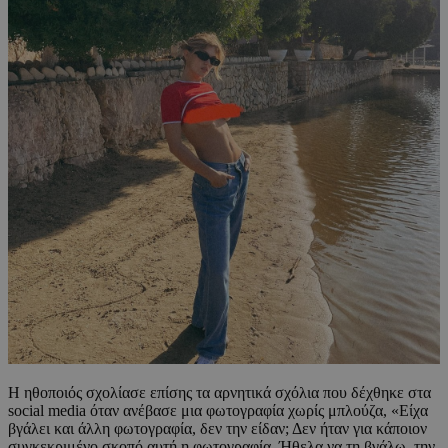
Η ηθοποιός σχολίασε επίσης τα αρνητικά σχόλια που δέχθηκε στα
social media όταν ανέβασε μια φωτογραφία χωρίς μπλούζα, «Είχα
βγάλει και άλλη φωτογραφία, δεν την είδαν; Δεν ήταν για κάποιον
συγκεκριμένο σκοπό αυτή η φωτογραφία. Ήθελα να τη βγάλω, την