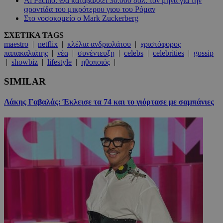
Al Pacino: Θα καταβάλλει 30.000 δολ. τον μήνα για την
φροντίδα του μικρότερου γιου του Ρόμαν
Στο νοσοκομείο ο Mark Zuckerberg
ΣΧΕΤΙΚΑ TAGS
maestro
|
netflix
|
κλέλια ανδριολάτου
|
χριστόφορος
παπακαλιάτης
|
νέα
|
συνέντευξη
|
celebs
|
celebrities
|
gossip
|
showbiz
|
lifestyle
|
ηθοποιός
|
SIMILAR
Λάκης Γαβαλάς: Έκλεισε τα 74 και το γιόρτασε με σαμπάνιες