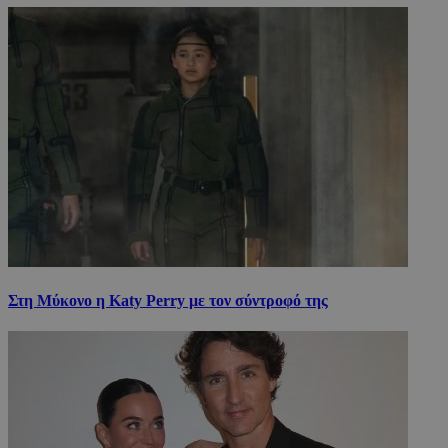
Στη Μύκονο η Katy Perry με τον σύντροφό της