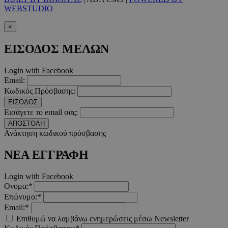
δευτερό
.twitter.com
WEBSTUDIO
Google Privacy Polic
×
ΕΙΣΟΔΟΣ ΜΕΛΩΝ
__cf_bm
29 λεπτ
Cloudflare Inc.
δευτερό
.pexels.com
Login with Facebook
Email:
Κωδικός Πρόσβασης:
ΕΙΣΟΔΟΣ
Εισάγετε το email σας:
ΑΠΟΣΤΟΛΗ
LangCookie
www.must.com.cy
1 εβδομ
μέρ
Ανάκτηση κωδικού πρόσβασης
ΝΕΑ ΕΓΓΡΑΦΗ
CookieScriptConsent
4 εβδο
CookieScript
2 μέ
www.must.com.cy
Login with Facebook
Ονομα:*
Επώνυμο:*
Email:*
_scc_session
.entelia-
19 λεπτ
Επιθυμώ να λαμβάνω ενημερώσεις μέσω Newsletter
adserver.com
δευτερό