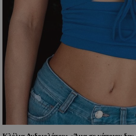
Κλέλια Ανδριολάτου: «Άμα σε κάποιον δεν