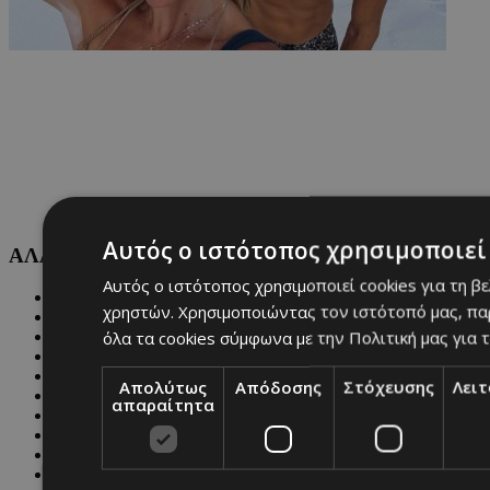
Αυτός ο ιστότοπος χρησιμοποιεί 
ΑΛΛΕΣ ΚΑΤΗΓΟΡΙΕΣ
Αυτός ο ιστότοπος χρησιμοποιεί cookies για τη β
FASHION
χρηστών. Χρησιμοποιώντας τον ιστότοπό μας, πα
PEOPLE
όλα τα cookies σύμφωνα με την Πολιτική μας για τ
BEAUTY
COVER STORY
CULTURE
Απολύτως
Απόδοσης
Στόχευσης
Λει
BLOGS
απαραίτητα
MAGAZINE
WKND BY MUST
ASTROLOGY
ΓΕΝΙΚΕΣ ΠΛΗΡΟΦΟΡΙΕΣ