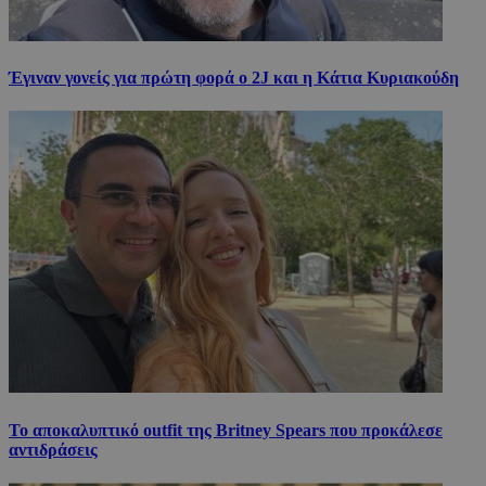
Έγιναν γονείς για πρώτη φορά ο 2J και η Κάτια Κυριακούδη
Το αποκαλυπτικό outfit της Britney Spears που προκάλεσε
αντιδράσεις