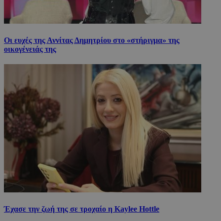
Οι ευχές της Αννίτας Δημητρίου στο «στήριγμα» της
οικογένειάς της
Έχασε την ζωή της σε τροχαίο η Kaylee Hottle