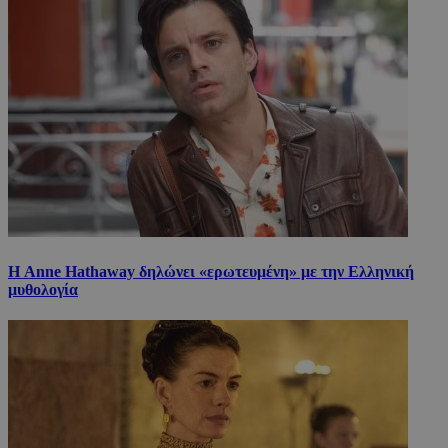
Η Anne Hathaway δηλώνει «ερωτευμένη» με την Ελληνική
μυθολογία