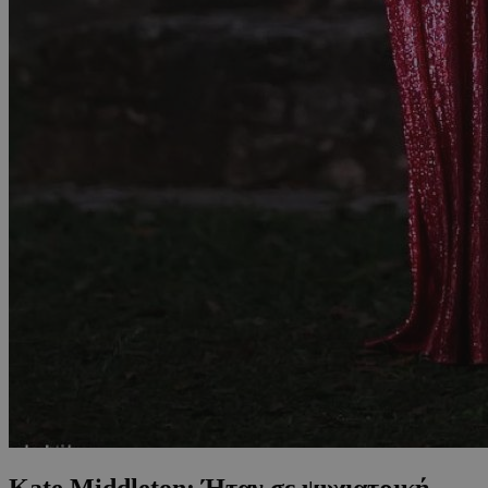
Kate Middleton: Ήταν σε ψυχιατρική