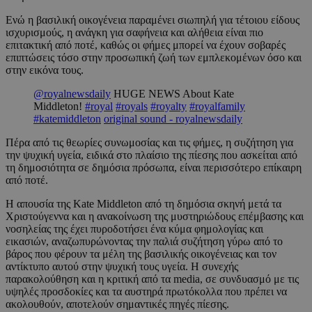
Ενώ η βασιλική οικογένεια παραμένει σιωπηλή για τέτοιου είδους
ισχυρισμούς, η ανάγκη για σαφήνεια και αλήθεια είναι πιο
επιτακτική από ποτέ, καθώς οι φήμες μπορεί να έχουν σοβαρές
επιπτώσεις τόσο στην προσωπική ζωή των εμπλεκομένων όσο και
στην εικόνα τους.
@royalnewsdaily
HUGE NEWS About Kate
Middleton!
#royal
#royals
#royalty
#royalfamily
#katemiddleton
original sound - royalnewsdaily
Πέρα από τις θεωρίες συνωμοσίας και τις φήμες, η συζήτηση για
την ψυχική υγεία, ειδικά στο πλαίσιο της πίεσης που ασκείται από
τη δημοσιότητα σε δημόσια πρόσωπα, είναι περισσότερο επίκαιρη
από ποτέ.
Η απουσία της Kate Middleton από τη δημόσια σκηνή μετά τα
Χριστούγεννα και η ανακοίνωση της μυστηριώδους επέμβασης και
νοσηλείας της έχει πυροδοτήσει ένα κύμα φημολογίας και
εικασιών, αναζωπυρώνοντας την παλιά συζήτηση γύρω από το
βάρος που φέρουν τα μέλη της βασιλικής οικογένειας και τον
αντίκτυπο αυτού στην ψυχική τους υγεία. Η συνεχής
παρακολούθηση και η κριτική από τα media, σε συνδυασμό με τις
υψηλές προσδοκίες και τα αυστηρά πρωτόκολλα που πρέπει να
ακολουθούν, αποτελούν σημαντικές πηγές πίεσης.