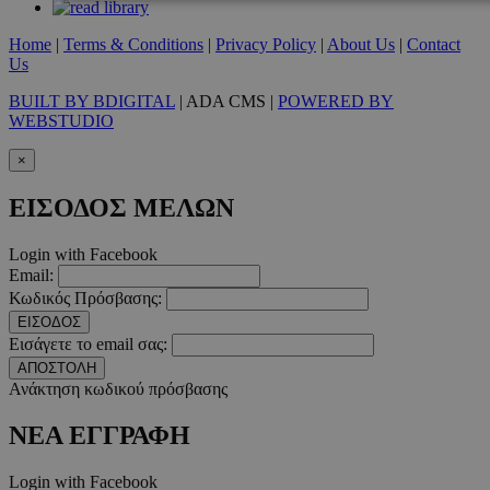
Home
|
Terms & Conditions
|
Privacy Policy
|
About Us
|
Contact
Απολύτως απαραίτητα
Απόδοσης
Στόχευσης
Λ
Us
Τα απολύτως απαραίτητα cookies επιτρέπουν βασικές λειτουργ
BUILT BY BDIGITAL
| ADA CMS |
POWERED BY
χρήστη και τη διαχείριση λογαριασμού. Ο ιστότοπος δεν μπορε
απολύτως απαραίτητα cookies.
WEBSTUDIO
Προμηθευτής
/
×
Ονοματεπώνυμο
Λήξ
Πεδίο
PinToTopCookie
www.must.com.cy
12 ώ
ΕΙΣΟΔΟΣ ΜΕΛΩΝ
Login with Facebook
Email:
Κωδικός Πρόσβασης:
ΕΙΣΟΔΟΣ
__cf_bm
29 λεπτ
Cloudflare Inc.
Εισάγετε το email σας:
δευτερό
.twitter.com
ΑΠΟΣΤΟΛΗ
Ανάκτηση κωδικού πρόσβασης
Google Privacy Polic
ΝΕΑ ΕΓΓΡΑΦΗ
__cf_bm
29 λεπτ
Cloudflare Inc.
Login with Facebook