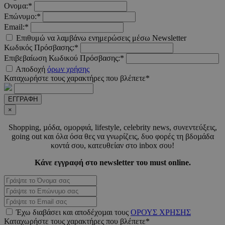
δευτερό
.pexels.com
Ονομα:*
Επώνυμο:*
Email:*
Επιθυμώ να λαμβάνω ενημερώσεις μέσω Newsletter
Κωδικός Πρόσβασης:*
Επιβεβαίωση Κωδικού Πρόσβασης:*
LangCookie
www.must.com.cy
1 εβδομ
μέρ
Αποδοχή
όρων χρήσης
Καταχωρήστε τους χαρακτήρες που βλέπετε*
CookieScriptConsent
4 εβδο
CookieScript
2 μέ
www.must.com.cy
ΕΓΓΡΑΦΗ
×
Shopping, µόδα, οµορφιά, lifestyle, celebrity news, συνεντεύξεις,
going out και όλα όσα θες να γνωρίζεις, δυο φορές τη βδοµάδα
κοντά σου, κατευθείαν στο inbox σου!
_scc_session
.entelia-
19 λεπτ
adserver.com
δευτερό
Κάνε εγγραφή στο newsletter του must online.
PHPSESSID
συνεδ
PHP.net
www.must.com.cy
Έχω διαβάσει και αποδέχοµαι τους
ΟΡΟΥΣ ΧΡΗΣΗΣ
Καταχωρήστε τους χαρακτήρες που βλέπετε*