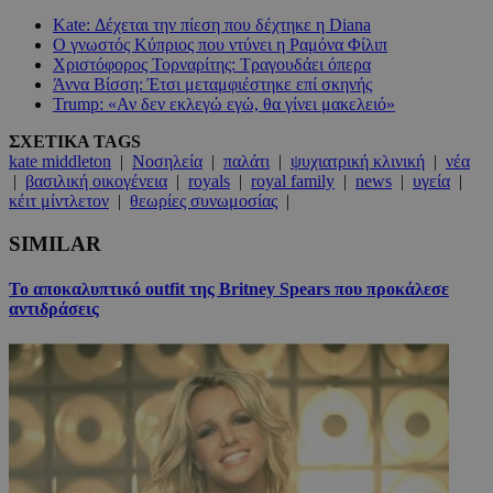
Kate: Δέχεται την πίεση που δέχτηκε η Diana
Ο γνωστός Κύπριος που ντύνει η Ραμόνα Φίλιπ
Χριστόφορος Τορναρίτης: Τραγουδάει όπερα
Άννα Βίσση: Έτσι μεταμφιέστηκε επί σκηνής
Trump: «Αν δεν εκλεγώ εγώ, θα γίνει μακελειό»
ΣΧΕΤΙΚΑ TAGS
kate middleton
|
Νοσηλεία
|
παλάτι
|
ψυχιατρική κλινική
|
νέα
|
βασιλική οικογένεια
|
royals
|
royal family
|
news
|
υγεία
|
κέιτ μίντλετον
|
θεωρίες συνωμοσίας
|
SIMILAR
Το αποκαλυπτικό outfit της Britney Spears που προκάλεσε
αντιδράσεις