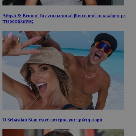
Αθηνά & Bruno: Το εντυπωσιακό βίντεο από το κολύμπι με
πτεροφάλαινες
Ο Sebastian Stan έγινε πατέρας για πρώτη φορά