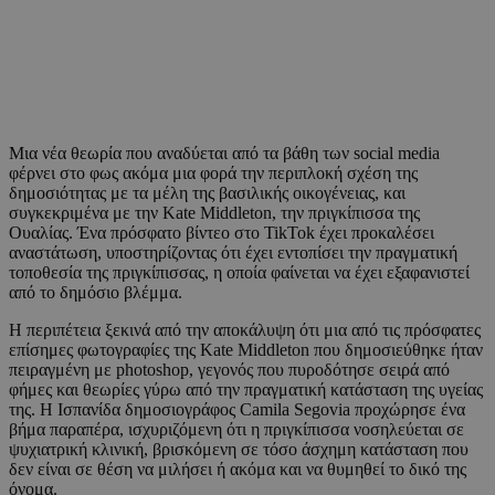
Μια νέα θεωρία που αναδύεται από τα βάθη των social media
φέρνει στο φως ακόμα μια φορά την περιπλοκή σχέση της
δημοσιότητας με τα μέλη της βασιλικής οικογένειας, και
συγκεκριμένα με την Kate Middleton, την πριγκίπισσα της
Ουαλίας. Ένα πρόσφατο βίντεο στο TikTok έχει προκαλέσει
αναστάτωση, υποστηρίζοντας ότι έχει εντοπίσει την πραγματική
τοποθεσία της πριγκίπισσας, η οποία φαίνεται να έχει εξαφανιστεί
από το δημόσιο βλέμμα.
Η περιπέτεια ξεκινά από την αποκάλυψη ότι μια από τις πρόσφατες
επίσημες φωτογραφίες της Kate Middleton που δημοσιεύθηκε ήταν
πειραγμένη με photoshop, γεγονός που πυροδότησε σειρά από
φήμες και θεωρίες γύρω από την πραγματική κατάσταση της υγείας
της. Η Ισπανίδα δημοσιογράφος Camila Segovia προχώρησε ένα
βήμα παραπέρα, ισχυριζόμενη ότι η πριγκίπισσα νοσηλεύεται σε
ψυχιατρική κλινική, βρισκόμενη σε τόσο άσχημη κατάσταση που
δεν είναι σε θέση να μιλήσει ή ακόμα και να θυμηθεί το δικό της
όνομα.