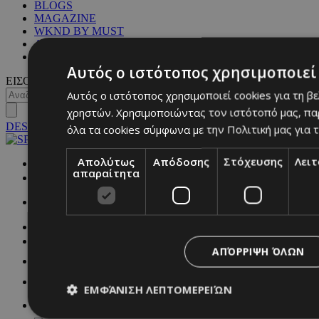
BLOGS
MAGAZINE
WKND BY MUST
ASTROLOGY
ΓΕΝΙΚΕΣ ΠΛΗΡΟΦΟΡΙΕΣ
Αυτός ο ιστότοπος χρησιμοποιεί 
ΕΙΣΟΔΟΣ
Αυτός ο ιστότοπος χρησιμοποιεί cookies για τη β
χρηστών. Χρησιμοποιώντας τον ιστότοπό μας, πα
DESKTOP
όλα τα cookies σύμφωνα με την Πολιτική μας για τ
Απολύτως
Απόδοσης
Στόχευσης
Λει
NETWORK:
απαραίτητα
ΑΠΌΡΡΙΨΗ ΌΛΩΝ
ΕΜΦΆΝΙΣΗ ΛΕΠΤΟΜΕΡΕΙΏΝ