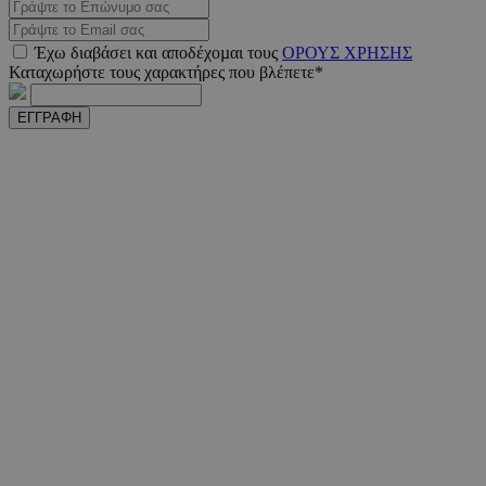
Έχω διαβάσει και αποδέχοµαι τους
ΟΡΟΥΣ ΧΡΗΣΗΣ
PHPSESSID
συνεδ
PHP.net
Καταχωρήστε τους χαρακτήρες που βλέπετε*
www.must.com.cy
ΕΓΓΡΑΦΗ
PHPSESSID
συνεδ
PHP.net
m.must.com.cy