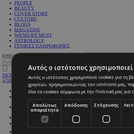
PEOPLE
BEAUTY
COVER STORY
CULTURE
BLOGS
MAGAZINE
WKND BY MUST
ASTROLOGY
ΓΕΝΙΚΕΣ ΠΛΗΡΟΦΟΡΙΕΣ
ΕΙΣΟΔΟΣ
Αυτός ο ιστότοπος χρησιμοποιεί 
DESKTOP
Αυτός ο ιστότοπος χρησιμοποιεί cookies για τη β
χρηστών. Χρησιμοποιώντας τον ιστότοπό μας, πα
NETWORK:
όλα τα cookies σύμφωνα με την Πολιτική μας για τ
Απολύτως
Απόδοσης
Στόχευσης
Λει
απαραίτητα