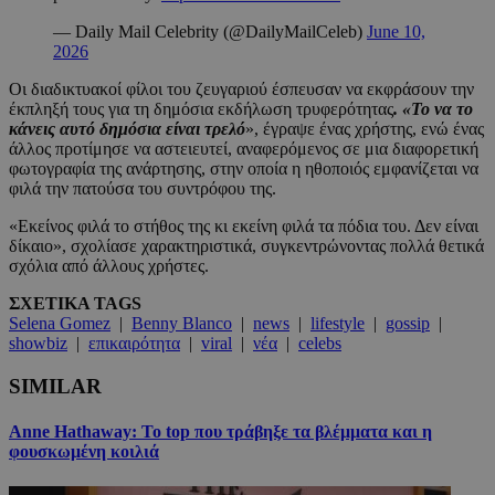
— Daily Mail Celebrity (@DailyMailCeleb)
June 10,
2026
Οι διαδικτυακοί φίλοι του ζευγαριού έσπευσαν να εκφράσουν την
έκπληξή τους για τη δημόσια εκδήλωση τρυφερότητας
. «Το να το
κάνεις αυτό δημόσια είναι τρελό
», έγραψε ένας χρήστης, ενώ ένας
άλλος προτίμησε να αστειευτεί, αναφερόμενος σε μια διαφορετική
φωτογραφία της ανάρτησης, στην οποία η ηθοποιός εμφανίζεται να
φιλά την πατούσα του συντρόφου της.
«Εκείνος φιλά το στήθος της κι εκείνη φιλά τα πόδια του. Δεν είναι
δίκαιο», σχολίασε χαρακτηριστικά, συγκεντρώνοντας πολλά θετικά
σχόλια από άλλους χρήστες.
ΣΧΕΤΙΚΑ TAGS
Selena Gomez
|
Benny Blanco
|
news
|
lifestyle
|
gossip
|
showbiz
|
επικαιρότητα
|
viral
|
νέα
|
celebs
SIMILAR
Anne Hathaway: Το top που τράβηξε τα βλέμματα και η
φουσκωμένη κοιλιά