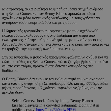
Μια τρυφερή, αλλά ιδιαίτερα τολμηρή δημόσια στιγμή ανάμεσα
στη Selena Gomez και τον Benny Blanco προκάλεσε κύμα
σχολίων στα μέσα κοινωνικής δικτύωσης, με τους χρήστες να
αντιδρούν τόσο επικριτικά όσο και με χιούμορ.
Η δημοφιλής τραγουδίστρια μοιράστηκε με τους σχεδόν 400
εκατομμύρια ακολούθους της στο Instagram μια σειρά από
φωτογραφίες από την καθημερινότητά της με τον σύντροφό της.
Ανάμεσα στα στιγμιότυπα, ένα συγκεκριμένο καρέ ήταν αρκετό για
να τραβήξει την προσοχή των θαυμαστών της.
Στη φωτογραφία, ο μουσικός παραγωγός φαίνεται να σκύβει και να
φιλά το στήθος της Selena Gomez ενώ το ζευγάρι βρίσκεται σε ένα
γεμάτο εστιατόριο, προκαλώντας έντονες αντιδράσεις στο
διαδίκτυο.
Ο Benny Blanco δεν έκρυψε τον ενθουσιασμό του και σχολίασε
κάτω από την ανάρτηση:
«Σε ερωτεύομαι όλο και περισσότερο κάθε
μέρα
», προσθέτοντας: «
Ο χρόνος σταματά όταν βρίσκομαι στην
αγκαλιά σου».
Selena Gomez shocks fans by letting Benny Blanco
kiss her cleavage in a crowded restaurant: 'Doing that in
public is crazy'
https://t.co/Eh0udwPIRW