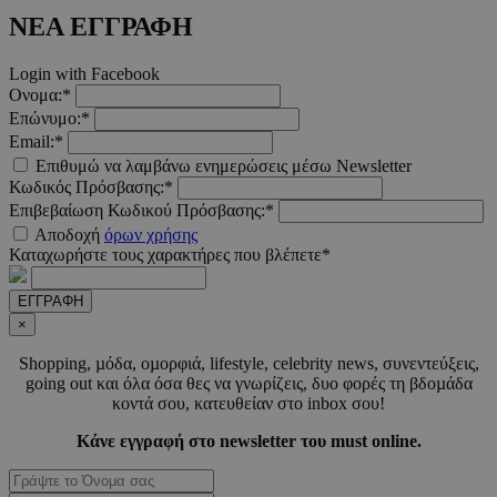
δευτερό
.twitter.com
ΝΕΑ ΕΓΓΡΑΦΗ
Google Privacy Polic
Login with Facebook
Ονομα:*
Επώνυμο:*
__cf_bm
29 λεπτ
Cloudflare Inc.
Email:*
δευτερό
.pexels.com
Επιθυμώ να λαμβάνω ενημερώσεις μέσω Newsletter
Κωδικός Πρόσβασης:*
Επιβεβαίωση Κωδικού Πρόσβασης:*
Αποδοχή
όρων χρήσης
Καταχωρήστε τους χαρακτήρες που βλέπετε*
LangCookie
www.must.com.cy
1 εβδομ
μέρ
ΕΓΓΡΑΦΗ
×
CookieScriptConsent
4 εβδο
CookieScript
2 μέ
www.must.com.cy
Shopping, µόδα, οµορφιά, lifestyle, celebrity news, συνεντεύξεις,
going out και όλα όσα θες να γνωρίζεις, δυο φορές τη βδοµάδα
κοντά σου, κατευθείαν στο inbox σου!
Κάνε εγγραφή στο newsletter του must online.
_scc_session
.entelia-
19 λεπτ
adserver.com
δευτερό