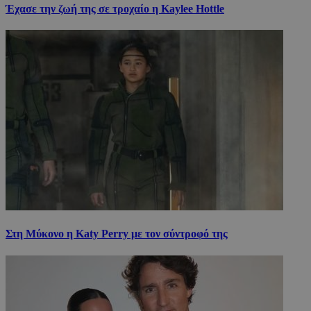
Έχασε την ζωή της σε τροχαίο η Kaylee Hottle
Στη Μύκονο η Katy Perry με τον σύντροφό της