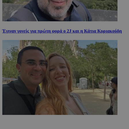
Έγιναν γονείς για πρώτη φορά ο 2J και η Κάτια Κυριακούδη