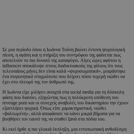
Σε μια περίοδο όπου η Ιωάννα Τούνη βιώνει έντονη ψυχολογική
πίεση, η αγάπη και η στήριξη του συντρόφου της φαίνεται πως
αποτελούν το πιο δυνατό της καταφύγιο. Λίγες ώρες αφότου η
influencer αποκάλυψε στους διαδικτυακούς της φίλους ότι τους
τελευταίους μήνες δεν είναι καλά «ψυχοσωματικά», μοιράστηκε
ένα συγκινητικό στιγμιότυπο που δείχνει πόσο τυχερή νιώθει να
έχει στο πλευρό της τον άνθρωπό της.
Η Ιωάννα είχε μιλήσει ανοιχτά στα social media για τη δύσκολη
φάση που διανύει, εξηγώντας πως η πολύκροτη υπόθεση του
revenge porn και οι συνεχείς αναβολές του δικαστηρίου την έχουν
εξαντλήσει ψυχικά. Όπως είπε χαρακτηριστικά, νιώθει
«βαλτωμένη», αλλά αποφάσισε να κάνει μικρά βήματα για να
βοηθήσει τον εαυτό της να σταθεί ξανά στα πόδια του.
Κι εκεί ήρθε η πιο γλυκιά έκπληξη, μια εντυπωσιακή ανθοδέσμη