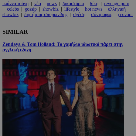
ιωάννα τούνη
|
νέα
|
news
|
δικαστήριο
|
δίκη
|
revenge porn
|
celebs
|
gossip
|
showbiz
|
lifestyle
|
hot news
|
ελληνική
showbiz
|
δημήτρης σπυρωνίδης
|
σχέση
|
σύντροφος
|
ζευγάρι
|
SIMILAR
Zendaya & Tom Holland: Το γαμήλιο ιδιωτικό πάρτι στην
αγγλική εξοχή