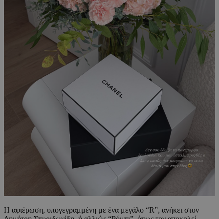
Η αφιέρωση, υπογεγραμμένη με ένα μεγάλο “R”, ανήκει στον
Δημήτρη Σπυριδωνίδη, ή αλλιώς “Ρόμπι”, όπως τον αποκαλεί