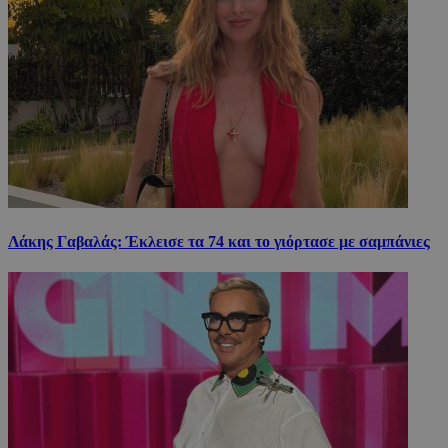
Λάκης Γαβαλάς: Έκλεισε τα 74 και το γιόρτασε με σαμπάνιες