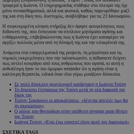
τρυφερά η Ιωάννα. Ο επιχειρηματίας στάθηκε στο πλευρό της όχι
μόνο συναισθηματικά, αλλά και φυσικά, καθώς παρευρέθηκε μαζί
της και στη δίκη που, δυστυχώς, αναβλήθηκε για τις 23 Ιανουαρίου.
Η συγκεκριμένη κίνηση στήριξης δεν άφησε ασυγκίνητους τους
followers της, που έσπευσαν να στείλουν μηνύματα αγάπης και
ενθάρρυνσης, επιβεβαιώνοντας πως η Ιωάννα έχει καταφέρει να
αγγίξει πολλούς μέσα από τη δύναμή της και την ειλικρίνειά της.
Ανάμεσα στα επαγγελματικά της projects, τη μητρότητα και τις
νομικές εκκρεμότητες που την ταλαιπωρούν, η influencer δείχνει
πως αντλεί κουράγιο από τους ανθρώπους που αγαπά, κι αυτή η
ανθοδέσμη ήταν το πιο όμορφο reminder ότι η αγάπη είναι η
καλύτερη θεραπεία, ειδικά όταν όλα γύρω μοιάζουν δύσκολα.
Σε πολύ δύσκολη ψυχολογική κατάσταση η Ιωάννα Τούνη
Το δημόσιο ξέσπασμα της Τούνη μετά τη νέα διακοπή της
δίκης της
Τούνη: Σοκάρουν οι αποκαλύψεις, «δέχεται απειλές πως θα
τη σκοτώσουν»
Ο ρόλος του Φιντιρίκου στην υπόθεση revenge porn βίντεο
της Τούνη
Ιωάννα Τούνη: «Εγώ έχω υποστεί όλον αυτό τον διασυρμό»
ΣΧΕΤΙΚΑ TAGS