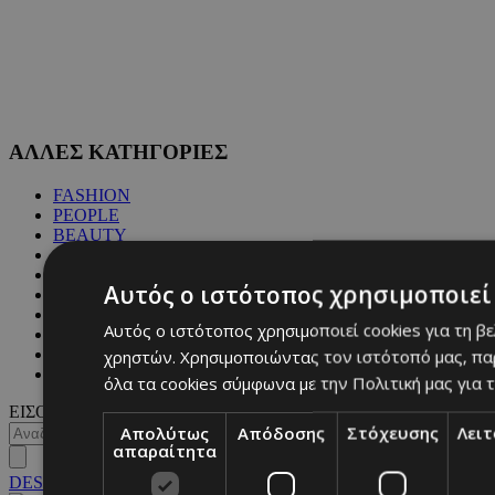
ΑΛΛΕΣ ΚΑΤΗΓΟΡΙΕΣ
FASHION
PEOPLE
BEAUTY
COVER STORY
CULTURE
Αυτός ο ιστότοπος χρησιμοποιεί 
BLOGS
MAGAZINE
Αυτός ο ιστότοπος χρησιμοποιεί cookies για τη β
WKND BY MUST
χρηστών. Χρησιμοποιώντας τον ιστότοπό μας, πα
ASTROLOGY
ΓΕΝΙΚΕΣ ΠΛΗΡΟΦΟΡΙΕΣ
όλα τα cookies σύμφωνα με την Πολιτική μας για τ
ΕΙΣΟΔΟΣ
Απολύτως
Απόδοσης
Στόχευσης
Λει
απαραίτητα
DESKTOP