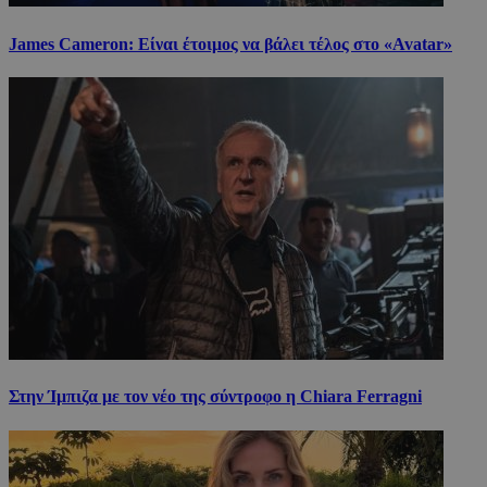
James Cameron: Είναι έτοιμος να βάλει τέλος στο «Avatar»
Στην Ίμπιζα με τον νέο της σύντροφο η Chiara Ferragni