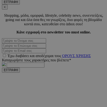
ΕΓΓΡΑΦΗ
_scc_session
.entelia-
19 λεπτ
×
adserver.com
δευτερό
Shopping, µόδα, οµορφιά, lifestyle, celebrity news, συνεντεύξεις,
going out και όλα όσα θες να γνωρίζεις, δυο φορές τη βδοµάδα
κοντά σου, κατευθείαν στο inbox σου!
PHPSESSID
συνεδ
PHP.net
www.must.com.cy
Κάνε εγγραφή στο newsletter του must online.
Έχω διαβάσει και αποδέχοµαι τους
ΟΡΟΥΣ ΧΡΗΣΗΣ
Καταχωρήστε τους χαρακτήρες που βλέπετε*
ΕΓΓΡΑΦΗ
PHPSESSID
συνεδ
PHP.net
m.must.com.cy