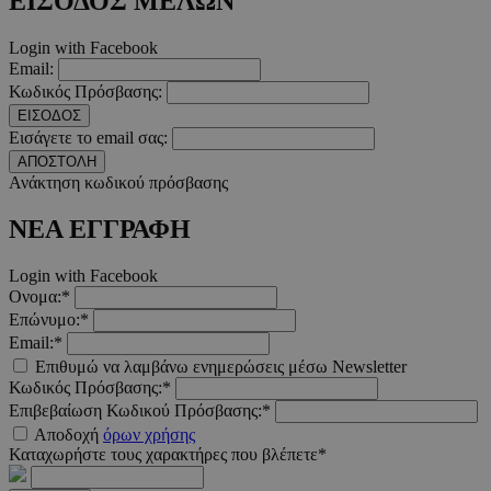
ΕΙΣΟΔΟΣ ΜΕΛΩΝ
__cf_bm
29 λεπτ
Cloudflare Inc.
δευτερό
Login with Facebook
.twitter.com
Email:
Κωδικός Πρόσβασης:
Google Privacy Polic
ΕΙΣΟΔΟΣ
Εισάγετε το email σας:
ΑΠΟΣΤΟΛΗ
__cf_bm
29 λεπτ
Cloudflare Inc.
Ανάκτηση κωδικού πρόσβασης
δευτερό
.pexels.com
ΝΕΑ ΕΓΓΡΑΦΗ
Login with Facebook
Ονομα:*
LangCookie
www.must.com.cy
1 εβδομ
Επώνυμο:*
μέρ
Email:*
Επιθυμώ να λαμβάνω ενημερώσεις μέσω Newsletter
CookieScriptConsent
4 εβδο
CookieScript
Κωδικός Πρόσβασης:*
2 μέ
www.must.com.cy
Επιβεβαίωση Κωδικού Πρόσβασης:*
Αποδοχή
όρων χρήσης
Καταχωρήστε τους χαρακτήρες που βλέπετε*