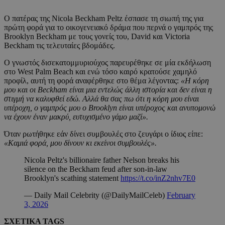
Ο πατέρας της Nicola Beckham Peltz έσπασε τη σιωπή της για
πρώτη φορά για το οικογενειακό δράμα που περνά ο γαμπρός της
Brooklyn Beckham με τους γονείς του, David και Victoria
Beckham τις τελευταίες βδομάδες.
Ο γνωστός δισεκατομμυριούχος παρευρέθηκε σε μία εκδήλωση
στο West Palm Beach και ενώ τόσο καιρό κρατούσε χαμηλό
προφίλ, αυτή τη φορά αναφέρθηκε στο θέμα λέγοντας:
«Η κόρη
μου και οι
Beckham
είναι μια εντελώς άλλη ιστορία και δεν είναι η
στιγμή να καλυφθεί εδώ. Αλλά θα σας πω ότι η κόρη μου είναι
υπέροχη, ο γαμπρός μου ο Brooklyn
είναι υπέροχος και ανυπομονώ
να έχουν έναν μακρύ, ευτυχισμένο γάμο μαζί».
Όταν ρωτήθηκε εάν δίνει συμβουλές στο ζευγάρι ο ίδιος είπε:
«Καμιά φορά, μου δίνουν κι εκείνοι συμβουλές».
Nicola Peltz's billionaire father Nelson breaks his
silence on the Beckham feud after son-in-law
Brooklyn's scathing statement
https://t.co/inZ2nhv7E0
— Daily Mail Celebrity (@DailyMailCeleb)
February
3, 2026
ΣΧΕΤΙΚΑ TAGS