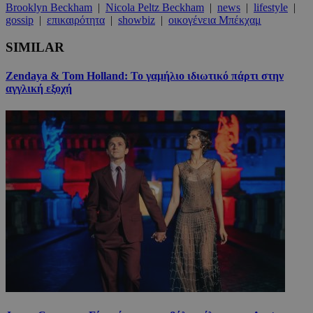
Brooklyn Beckham
|
Nicola Peltz Beckham
|
news
|
lifestyle
|
gossip
|
επικαιρότητα
|
showbiz
|
οικογένεια Μπέκχαμ
SIMILAR
Zendaya & Tom Holland: Το γαμήλιο ιδιωτικό πάρτι στην
αγγλική εξοχή