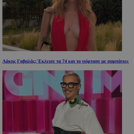
Λάκης Γαβαλάς: Έκλεισε τα 74 και το γιόρτασε με σαμπάνιες