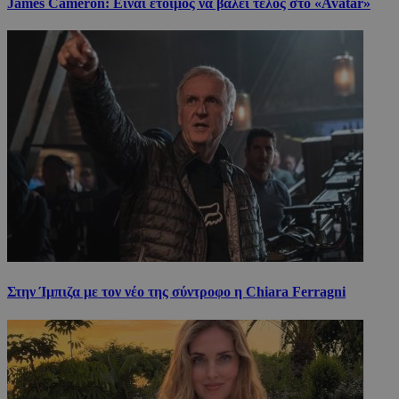
James Cameron: Είναι έτοιμος να βάλει τέλος στο «Avatar»
Στην Ίμπιζα με τον νέο της σύντροφο η Chiara Ferragni