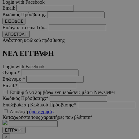
Προμηθευτής
/
Login with Facebook
Ονοματεπώνυμο
Λήξ
Πεδίο
Email:
Κωδικός Πρόσβασης:
PinToTopCookie
www.must.com.cy
12 ώ
ΕΙΣΟΔΟΣ
Εισάγετε το email σας:
ΑΠΟΣΤΟΛΗ
Ανάκτηση κωδικού πρόσβασης
ΝΕΑ ΕΓΓΡΑΦΗ
__cf_bm
29 λεπτ
Cloudflare Inc.
δευτερό
.twitter.com
Login with Facebook
Ονομα:*
Google Privacy Polic
Επώνυμο:*
Email:*
Επιθυμώ να λαμβάνω ενημερώσεις μέσω Newsletter
__cf_bm
29 λεπτ
Cloudflare Inc.
Κωδικός Πρόσβασης:*
δευτερό
.pexels.com
Επιβεβαίωση Κωδικού Πρόσβασης:*
Αποδοχή
όρων χρήσης
Καταχωρήστε τους χαρακτήρες που βλέπετε*
ΕΓΓΡΑΦΗ
LangCookie
www.must.com.cy
1 εβδομ
×
μέρ