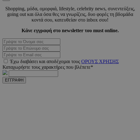
Shopping, µόδα, οµορφιά, lifestyle, celebrity news, συνεντεύξεις,
CookieScriptConsent
4 εβδο
CookieScript
going out και όλα όσα θες να γνωρίζεις, δυο φορές τη βδοµάδα
2 μέ
www.must.com.cy
κοντά σου, κατευθείαν στο inbox σου!
Κάνε εγγραφή στο newsletter του must online.
_scc_session
.entelia-
19 λεπτ
adserver.com
δευτερό
Έχω διαβάσει και αποδέχοµαι τους
ΟΡΟΥΣ ΧΡΗΣΗΣ
Καταχωρήστε τους χαρακτήρες που βλέπετε*
PHPSESSID
συνεδ
PHP.net
ΕΓΓΡΑΦΗ
www.must.com.cy