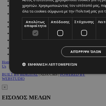
NETWORK:
χρηστών. Χρησιμοποιώντας τον ιστότοπό μας, πα
όλα τα cookies σύμφωνα με την Πολιτική μας για τ
Απολύτως
Απόδοσης
Στόχευσης
Λει
απαραίτητα
ΑΠΌΡΡΙΨΗ ΌΛΩΝ
Home
|
Terms & Conditions
|
Privacy Policy
|
About Us
|
Contact
ΕΜΦΆΝΙΣΗ ΛΕΠΤΟΜΕΡΕΙΏΝ
Us
BUILT BY BDIGITAL
| ADA CMS |
POWERED BY
WEBSTUDIO
Απολύτως απαραίτητα
Απόδοσης
Στόχευσης
Λ
×
Τα απολύτως απαραίτητα cookies επιτρέπουν βασικές λειτουργ
χρήστη και τη διαχείριση λογαριασμού. Ο ιστότοπος δεν μπορε
ΕΙΣΟΔΟΣ ΜΕΛΩΝ
απολύτως απαραίτητα cookies.