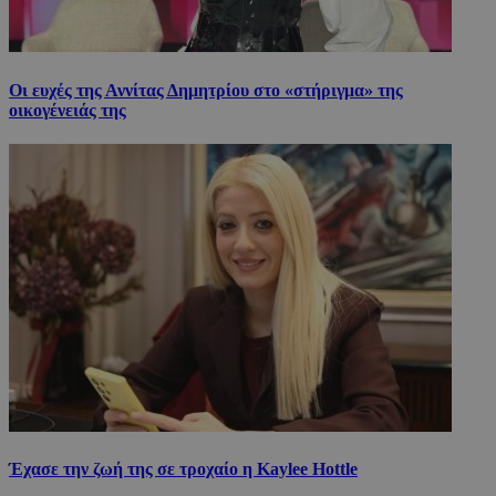
Οι ευχές της Αννίτας Δημητρίου στο «στήριγμα» της
οικογένειάς της
Έχασε την ζωή της σε τροχαίο η Kaylee Hottle