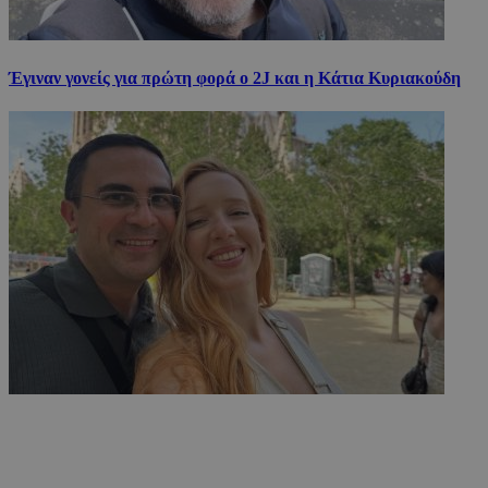
Έγιναν γονείς για πρώτη φορά ο 2J και η Κάτια Κυριακούδη