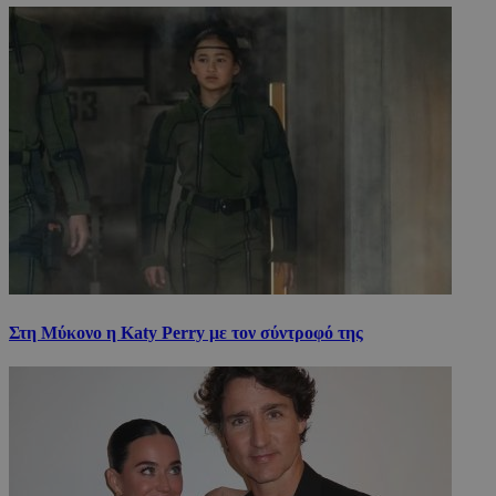
Στη Μύκονο η Katy Perry με τον σύντροφό της