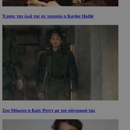
Έχασε την ζωή της σε τροχαίο η Kaylee Hottle
Στη Μύκονο η Katy Perry με τον σύντροφό της