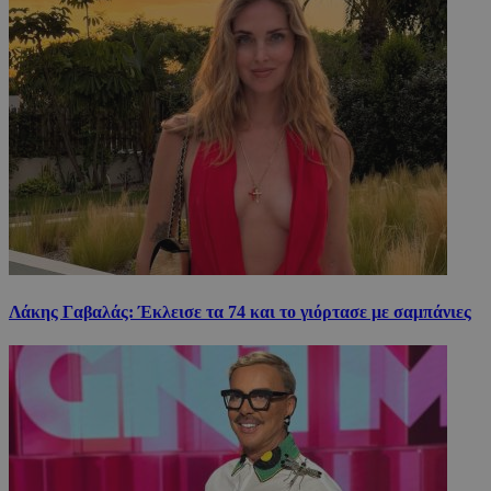
Λάκης Γαβαλάς: Έκλεισε τα 74 και το γιόρτασε με σαμπάνιες