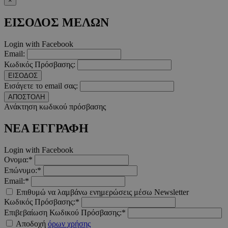
×
Προμηθευτής
/
Ονοματεπώνυμο
Λήξ
Πεδίο
ΕΙΣΟΔΟΣ ΜΕΛΩΝ
PinToTopCookie
www.must.com.cy
12 ώ
Login with Facebook
Email:
Κωδικός Πρόσβασης:
ΕΙΣΟΔΟΣ
Εισάγετε το email σας:
__cf_bm
29 λεπτ
Cloudflare Inc.
ΑΠΟΣΤΟΛΗ
δευτερό
.twitter.com
Ανάκτηση κωδικού πρόσβασης
Google Privacy Polic
ΝΕΑ ΕΓΓΡΑΦΗ
Login with Facebook
__cf_bm
29 λεπτ
Ονομα:*
Cloudflare Inc.
δευτερό
.pexels.com
Επώνυμο:*
Email:*
Επιθυμώ να λαμβάνω ενημερώσεις μέσω Newsletter
Κωδικός Πρόσβασης:*
Επιβεβαίωση Κωδικού Πρόσβασης:*
Αποδοχή
όρων χρήσης
LangCookie
www.must.com.cy
1 εβδομ