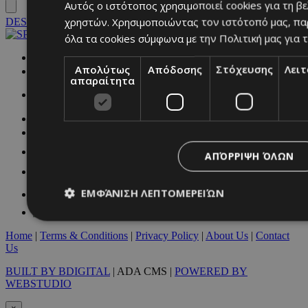
Αυτός ο ιστότοπος χρησιμοποιεί cookies για τη β
χρηστών. Χρησιμοποιώντας τον ιστότοπό μας, πα
DESKTOP
όλα τα cookies σύμφωνα με την Πολιτική μας για τ
NETWORK:
Απολύτως
Απόδοσης
Στόχευσης
Λει
απαραίτητα
ΑΠΌΡΡΙΨΗ ΌΛΩΝ
ΕΜΦΆΝΙΣΗ ΛΕΠΤΟΜΕΡΕΙΏΝ
Home
|
Terms & Conditions
|
Privacy Policy
|
About Us
|
Contact
Us
Απολύτως απαραίτητα
Απόδοσης
Στόχευσης
Λ
BUILT BY BDIGITAL
| ADA CMS |
POWERED BY
Τα απολύτως απαραίτητα cookies επιτρέπουν βασικές λειτουργ
WEBSTUDIO
χρήστη και τη διαχείριση λογαριασμού. Ο ιστότοπος δεν μπορε
απολύτως απαραίτητα cookies.