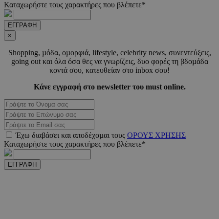
μέρ
Καταχωρήστε τους χαρακτήρες που βλέπετε*
CookieScriptConsent
4 εβδο
CookieScript
ΕΓΓΡΑΦΗ
2 μέ
www.must.com.cy
×
Shopping, µόδα, οµορφιά, lifestyle, celebrity news, συνεντεύξεις,
going out και όλα όσα θες να γνωρίζεις, δυο φορές τη βδοµάδα
κοντά σου, κατευθείαν στο inbox σου!
_scc_session
.entelia-
19 λεπτ
Κάνε εγγραφή στο newsletter του must online.
adserver.com
δευτερό
PHPSESSID
συνεδ
PHP.net
www.must.com.cy
Έχω διαβάσει και αποδέχοµαι τους
ΟΡΟΥΣ ΧΡΗΣΗΣ
Καταχωρήστε τους χαρακτήρες που βλέπετε*
ΕΓΓΡΑΦΗ