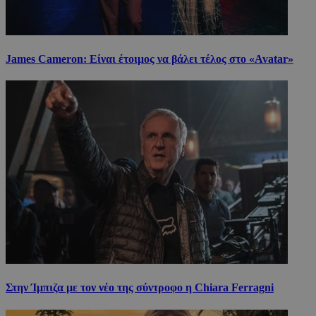
James Cameron: Είναι έτοιμος να βάλει τέλος στο «Avatar»
Στην Ίμπιζα με τον νέο της σύντροφο η Chiara Ferragni