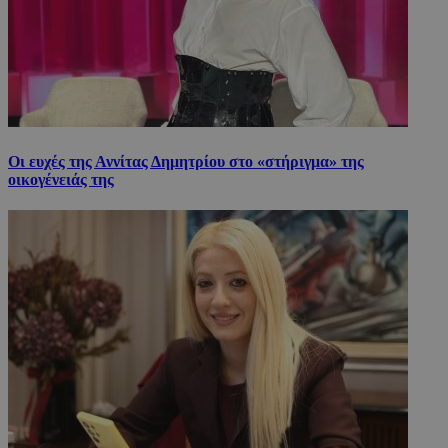
Οι ευχές της Αννίτας Δημητρίου στο «στήριγμα» της
οικογένειάς της