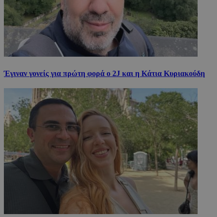
Έγιναν γονείς για πρώτη φορά ο 2J και η Κάτια Κυριακούδη