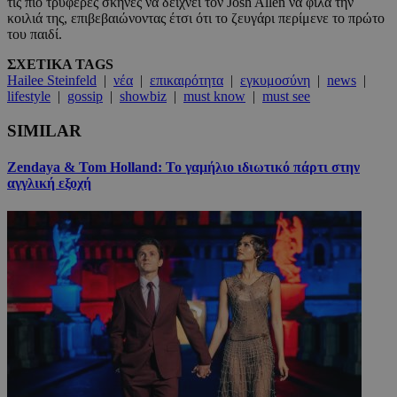
τις πιο τρυφερές σκηνές να δείχνει τον Josh Allen να φιλά την
κοιλιά της, επιβεβαιώνοντας έτσι ότι το ζευγάρι περίμενε το πρώτο
του παιδί.
ΣΧΕΤΙΚΑ TAGS
Hailee Steinfeld
|
νέα
|
επικαιρότητα
|
εγκυμοσύνη
|
news
|
lifestyle
|
gossip
|
showbiz
|
must know
|
must see
SIMILAR
Zendaya & Tom Holland: Το γαμήλιο ιδιωτικό πάρτι στην
αγγλική εξοχή