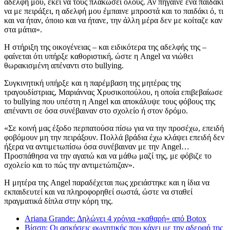
αδελφή μου, εκεί να τους πλακώσει όλους. Αν πήγαινε ένα παιδάκι
να με πειράξει, η αδελφή μου έμπαινε μπροστά και το παιδάκι ό, τι
και να ήταν, όποιο και να ήτανε, την άλλη μέρα δεν με κοίταζε καν
στα μάτια».
Η στήριξη της οικογένειας – και ειδικότερα της αδελφής της –
φαίνεται ότι υπήρξε καθοριστική, ώστε η Angel να νιώθει
θωρακισμένη απέναντι στο bullying.
Συγκινητική υπήρξε και η παρέμβαση της μητέρας της
τραγουδίστριας, Μαριάννας Χρυσικοπούλου, η οποία επιβεβαίωσε
το bullying που υπέστη η Angel και αποκάλυψε τους φόβους της
απέναντι σε όσα συνέβαιναν στο σχολείο ή στον δρόμο.
«Σε κοινή μας έξοδο περπατούσα πίσω για να την προσέχω, επειδή
φοβόμουν μη την πειράξουν. Πολλά βράδια έχω κλάψει επειδή δεν
ήξερα να αντιμετωπίσω όσα συνέβαιναν με την Angel…
Προσπάθησα να την αγαπώ και να μάθω μαζί της, με φόβιζε το
σχολείο και το πώς την αντιμετώπιζαν».
Η μητέρα της Angel παραδέχεται πως χρειάστηκε και η ίδια να
εκπαιδευτεί και να πληροφορηθεί σωστά, ώστε να σταθεί
πραγματικά δίπλα στην κόρη της.
Ariana Grande: Δηλώνει 4 χρόνια «καθαρή» από Botox
Βίσση: Οι ασκήσεις φωνητικής που κάνει με την αδερφή της