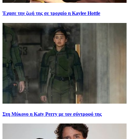
Έχασε την ζωή της σε τροχαίο η Kaylee Hottle
Στη Μύκονο η Katy Perry με τον σύντροφό της