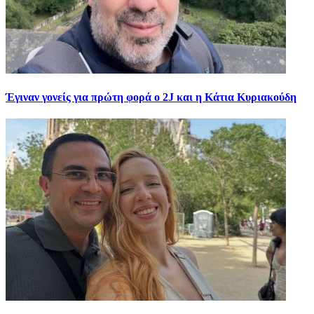
Έγιναν γονείς για πρώτη φορά ο 2J και η Κάτια Κυριακούδη