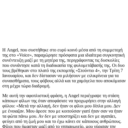
Η Angel, που συστήθηκε στο ευρύ κοινό μέσα από τη συμμετοχή
της στο «Voice», παραχώρησε πρόσφατα μια ιδιαίτερα συγκινητική
συνέντευξη μαζί με τη μητέρα της, περιγράφοντας τις δυσκολίες
που συνάντησε κατά τη διαδικασία της φυλομετάβασής της. Οι δυο
τους βρέθηκαν στο πλατό της εκπομπής «Στούντιο 4», την Τρίτη 7
Ιανουαρίου, και δεν δίστασαν να μιλήσουν με ειλικρίνεια για τα
συναισθήματα, τους φόβους αλλά και τα χαμόγελα που αποκόμισαν
στη μέχρι τώρα διαδρομή.
Με αυτή την αφοπλιστική φράση, η Angel περιέγραψε τη στάση
κάποιων φίλων της όταν αποφάσισε να προχωρήσει στην αλλαγή
φύλου: «Μετά την αλλαγή, δεν ήταν οι φίλοι μου δίπλα μου. Δεν
με ένοιαζαν. Μου άρεσε που με κοιτούσαν γιατί ήταν σαν να ήταν
τα φώτα πάνω μου. Αν δεν με υποστηρίζει και δεν με αγαπάει,
φεύγει από τη ζωή μου και το έχω κάνει σε κάποιους ανθρώπους.
Φίλοι που ήμασταν μαζί από το νηπιαγωγείο, μου γύρισαν την