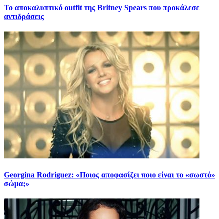
Το αποκαλυπτικό outfit της Britney Spears που προκάλεσε
αντιδράσεις
Georgina Rodriguez: «Ποιος αποφασίζει ποιο είναι το «σωστό»
σώμα;»