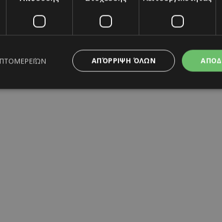
ΑΠΌΡΡΙΨΗ ΌΛΩΝ
ΑΠΟΔ
ΕΠΤΟΜΕΡΕΙΏΝ
ς απαραίτητα
Απόδοσης
Στόχευσης
Λειτουργικότητας
Μη ταξι
ητα cookies επιτρέπουν βασικές λειτουργίες του ιστότοπου, όπως τη σύνδεση χρή
σμού. Ο ιστότοπος δεν μπορεί να χρησιμοποιηθεί σωστά χωρίς τα απολύτως απαραί
Προμηθευτής
/
Λήξη
Περιγραφή
Πεδίο
www.must.com.cy
12 ώρες
Χρησιμοποιείται για σκοπούς C
εμφανίζει μόνο μια φορά την 
διάφορες διαφημιστικές ενέργε
take over banner και τα push 
banners.
τυσε με ρουμάνικη στολή
Παπαδόπουλος: Η γλυκιά φωτογραφία με την 
29 λεπτά 59
Αυτό το cookie χρησιμοποιείτα
Cloudflare Inc.
δευτερόλεπτα
μεταξύ ανθρώπων και ρομπότ. 