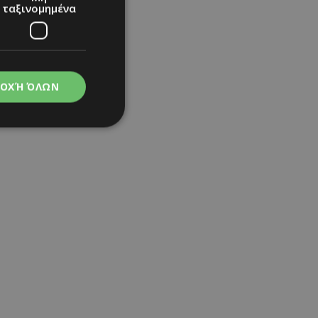
ταξινομημένα
ΟΧΉ ΌΛΩΝ
νομημένα
στη και τη
τητα cookies.
apping δηλαδή να
ημέρα στον χρήστη
ιες όπως είναι το
up και push down
κόρη του
ι για τη διάκριση
Αυτό είναι