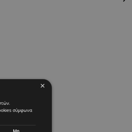
όλαυσαν μια
αφέρον τους
ι τα διάφορα
τον γάμο του
×
στών.
cookies σύμφωνα
Μη