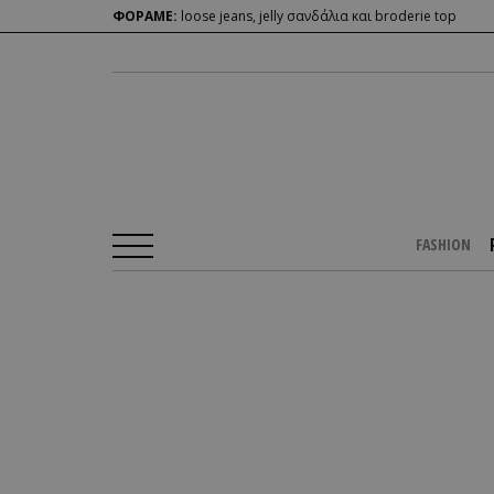
ΦΟΡΑΜΕ:
loose jeans, jelly σανδάλια και broderie top
FASHION
Αρχική Σελίδα
/
PEOPLE