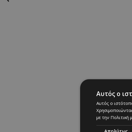
επιμελήθηκε το enter
σειρά από εντυπωσια
αμείωτο καθ' όλη τη 
δρώμενα δημιούργησα
Θεόδωρου και της Άντ
Δείτε το βίντεο:
Αυτός ο ισ
Αυτός ο ιστότοπο
Χρησιμοποιώντας
με την Πολιτική μ
Απολύτως