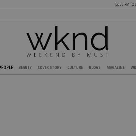
Love FM
De
PEOPLE
BEAUTY
COVER STORY
CULTURE
BLOGS
MAGAZINE
WK
/
CELEBS