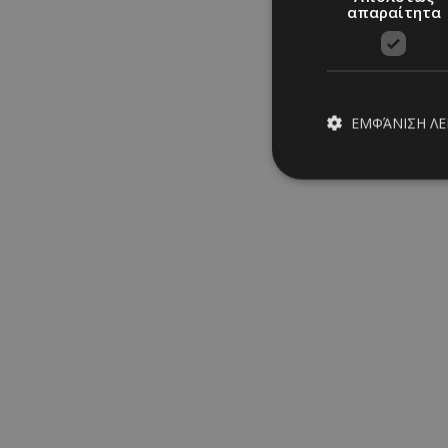
απαραίτητα
ΕΜΦΆΝΙΣΗ Λ
Απολύτω
Τα απολύτως απαραίτ
διαχείριση λογαρια
Ονοματεπώνυμο
PinToTopCookie
Τορναρίτης: Η Ραμόνα τον έν
__cf_bm