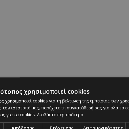
tainment με απόλυτη επιτυχία. Οι καλεσμένοι απ
κά shows και παραστάσεις, που κράτησαν το ενδι
διάρκεια της βραδιάς. Η μουσική, τα χορευτικά κα
ν μια ατμόσφαιρα γιορτής και χαράς, κάνοντας 
ιας αξέχαστο.
τότοπος χρησιμοποιεί cookies
ς χρησιμοποιεί cookies για τη βελτίωση της εμπειρίας των χρη
 τον ιστότοπό μας, παρέχετε τη συγκατάθεσή σας για όλα τα 
ας για τα cookies.
Διαβάστε περισσότερα
Απόδοσης
Στόχευσης
Λειτουργικότητας