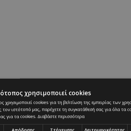
δέσποτων Ζώων δεν αφορά μόνο τα posts. Αφορά 
ντί της αγοράς, την ευθύνη και την ενσυναίσθηση
 έστω και έναν άνθρωπο να σκεφτεί διαφορετικά, τ
.
πα:
τότοπος χρησιμοποιεί cookies
ς χρησιμοποιεί cookies για τη βελτίωση της εμπειρίας των χρη
 τον ιστότοπό μας, παρέχετε τη συγκατάθεσή σας για όλα τα 
ας για τα cookies.
Διαβάστε περισσότερα
Απόδοσης
Στόχευσης
Λειτουργικότητας