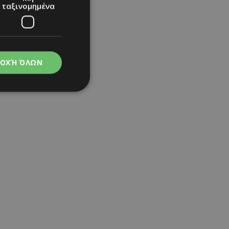
ταξινομημένα
ΟΧΉ ΌΛΩΝ
νομημένα
στη και τη
τητα cookies.
apping δηλαδή να
ημέρα στον χρήστη
ιες όπως είναι το
up και push down
ι για τη διάκριση
Αυτό είναι