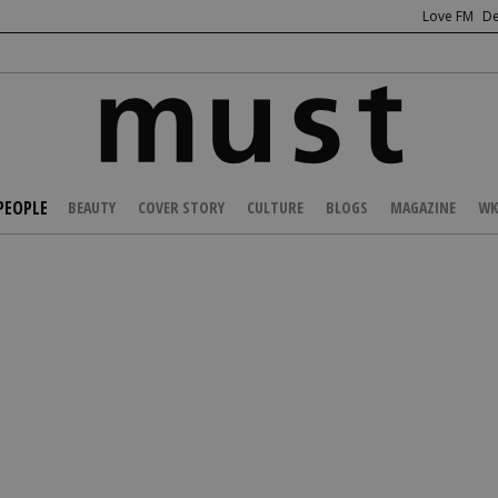
Love FM
De
PEOPLE
BEAUTY
COVER STORY
CULTURE
BLOGS
MAGAZINE
WK
/
CELEBS