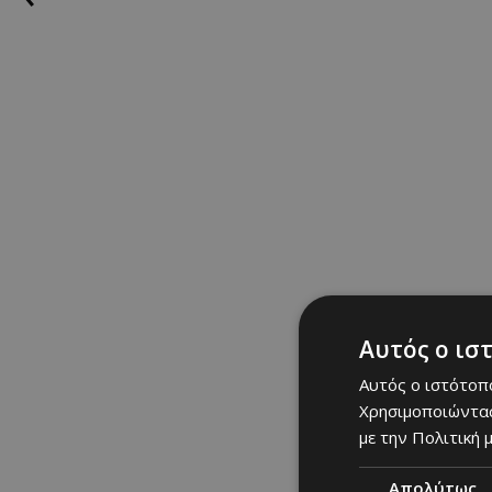
Η Παγκόσμια Ημέρα Α
αφορά την υιοθεσία α
post μπορεί να κάνει
πετύχει τον σκοπό του
Δείτε τα στιγμιότυ
Αυτός ο ισ
Αυτός ο ιστότοπο
Χρησιμοποιώντας
με την Πολιτική μ
Απολύτως