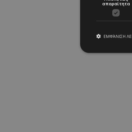
απαραίτητα
ΕΜΦΆΝΙΣΗ Λ
Απολύτω
Τα απολύτως απαραίτ
διαχείριση λογαρια
Ονοματεπώνυμο
PinToTopCookie
__cf_bm