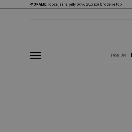
ΦΟΡΑΜΕ:
loose jeans, jelly σανδάλια και broderie top
FASHION
Αρχική Σελίδα
/
PEOPLE