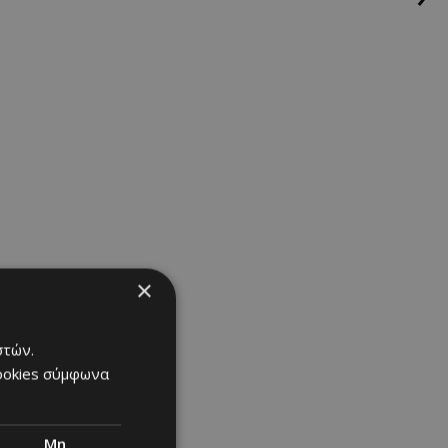
τις πράξεις,
 και αν ένα
ότε έχει ήδη
×
στών.
cookies σύμφωνα
Μη