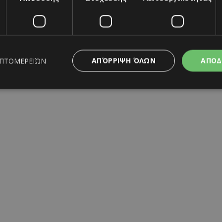
ΑΠΌΡΡΙΨΗ ΌΛΩΝ
ΑΠΟΔ
ΕΠΤΟΜΕΡΕΙΏΝ
ς απαραίτητα
Απόδοσης
Στόχευσης
Λειτουργικότητας
Μη ταξι
ητα cookies επιτρέπουν βασικές λειτουργίες του ιστότοπου, όπως τη σύνδεση χρή
σμού. Ο ιστότοπος δεν μπορεί να χρησιμοποιηθεί σωστά χωρίς τα απολύτως απαραί
Προμηθευτής
/
Λήξη
Περιγραφή
Πεδίο
www.must.com.cy
12 ώρες
Χρησιμοποιείται για σκοπούς C
εμφανίζει μόνο μια φορά την 
διάφορες διαφημιστικές ενέργε
take over banner και τα push 
banners.
29 λεπτά 59
Αυτό το cookie χρησιμοποιείτα
Cloudflare Inc.
δευτερόλεπτα
μεταξύ ανθρώπων και ρομπότ. 