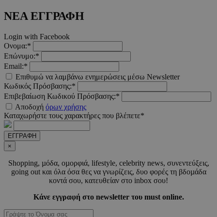
δευτερό
.twitter.com
ΝΕΑ ΕΓΓΡΑΦΗ
Google Privacy Polic
Login with Facebook
Ονομα:*
Επώνυμο:*
__cf_bm
29 λεπτ
Cloudflare Inc.
Email:*
δευτερό
.pexels.com
Επιθυμώ να λαμβάνω ενημερώσεις μέσω Newsletter
Κωδικός Πρόσβασης:*
Επιβεβαίωση Κωδικού Πρόσβασης:*
Αποδοχή
όρων χρήσης
Καταχωρήστε τους χαρακτήρες που βλέπετε*
LangCookie
www.must.com.cy
1 εβδομ
μέρ
ΕΓΓΡΑΦΗ
×
CookieScriptConsent
4 εβδο
CookieScript
2 μέ
www.must.com.cy
Shopping, µόδα, οµορφιά, lifestyle, celebrity news, συνεντεύξεις,
going out και όλα όσα θες να γνωρίζεις, δυο φορές τη βδοµάδα
κοντά σου, κατευθείαν στο inbox σου!
Κάνε εγγραφή στο newsletter του must online.
_scc_session
.entelia-
19 λεπτ
adserver.com
δευτερό