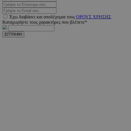
Έχω διαβάσει και αποδέχοµαι τους
ΟΡΟΥΣ ΧΡΗΣΗΣ
PHPSESSID
συνεδ
PHP.net
Καταχωρήστε τους χαρακτήρες που βλέπετε*
www.must.com.cy
ΕΓΓΡΑΦΗ
PHPSESSID
συνεδ
PHP.net
m.must.com.cy