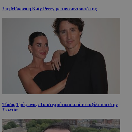
Στη Μύκονο η Katy Perry με τον σύντροφό της
Τάσος Τρύφωνος: Τα στιγμιότυπα από το ταξίδι του στην
Σκωτία