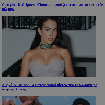
Georgina Rodriguez: «Ποιος αποφασίζει ποιο είναι το «σωστό»
σώμα;»
Αθηνά & Bruno: Το εντυπωσιακό βίντεο από το κολύμπι με
πτεροφάλαινες