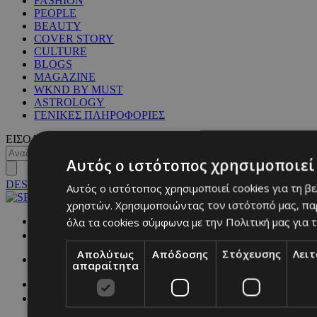
FASHION
PEOPLE
BEAUTY
COVER STORY
CULTURE
BLOGS
MAGAZINE
WKND BY MUST
ASTROLOGY
ΓΕΝΙΚΕΣ ΠΛΗΡΟΦΟΡΙΕΣ
ΕΙΣΟΔΟΣ
Αυτός ο ιστότοπος χρησιμοποιεί 
DESKTOP
Αυτός ο ιστότοπος χρησιμοποιεί cookies για τη β
χρηστών. Χρησιμοποιώντας τον ιστότοπό μας, πα
όλα τα cookies σύμφωνα με την Πολιτική μας για τ
NETWORK:
Απολύτως
Απόδοσης
Στόχευσης
Λει
απαραίτητα