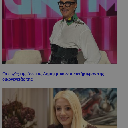
Οι ευχές της Αννίτας Δημητρίου στο «στήριγμα» της
οικογένειάς της