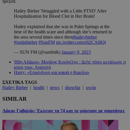
ηρεμία.
Hailey Bieber 'Struggled with a Little PTSD' After
Hospitalization for Blood Clot in Her Brain!
Hailey explained that she was in Palm Springs at the
time of the health scare and although she’s returned to
the area several times since then
#haileybieber
#justinbieber
#SunFM
pic.twitter.com/efi2CA6lQi
— SUN FM (@sunfmlk)
January 9, 2023
Ήβη Αδάμου- Μιχάλης Κουϊνέλης : Δείτε πόσο μεγάλωσε η
κόρη τους, Ανατολή
Harry: «Επικίνδυνη και κακιά η Καμίλα»
ΣΧΕΤΙΚΑ TAGS
Hailey Bieber
|
health
|
news
|
showbiz
|
υγεία
SIMILAR
Λάκης Γαβαλάς: Έκλεισε τα 74 και το γιόρτασε με σαμπάνιες