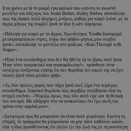
Ένα χρόνο μετά το μικρό εγκεφαλικό που υπέστη το γνωστό
μοντέλο και σύζυγος του Justin Bieber, Hailey Bieber, αποκάλυψε
πως της άφησε πολύ άσχημες μνήμες, καθώς για καιρό ζούσε με το
άγχος μήπως της συμβεί ξανά το ίδιο ή κάτι παρόμοιο.
«Πάλεψα για καιρό με το άγχος. Αγωνίστηκα. Έπαθα διαταραχή
μετατραυματικού στρες, λόγω του φόβου μήπως μου συμβεί
ξανά», αποκάλυψε το μοντέλο στο podcast, «Run-Through with
Vogue».
«Ήταν ένα συναίσθημα που δεν θα ήθελα να το ζήσω ποτέ ξανά.
Ήταν τόσο τρομακτικό και αποκαρδιωτικό», πρόσθεσε στην
συνέχεια τονίζοντας επίσης ότι δεν θυμάται τον εαυτό της να έχει
νιώσει ξανά τόσο μεγάλο φόβο.
«Τις δύο πρώτες φορές που πήγα ξανά εκεί, είχα ένα περίεργο
συναίσθημα. Ξαφνικά θυμάσαι πώς ακριβώς συνέβησαν όλα τη
στιγμή εκείνη». «Νομίζω όμως, πως όλο αυτό είχε και τη θετική
του πλευρά. Με οδήγησε στο να ανακαλύψω ότι έχω αυτή την
τρύπα στην καρδιά μου».
«Σκέφτομαι πως θα μπορούσε να είναι πολύ χειρότερο. Εκείνη τη
στιγμή, τα πράγματα θα μπορούσαν να μην πάνε καθόλου καλά»,
είπε η ίδια προσθέτοντας ότι πλέον ζει την ζωή της με περισσότερη