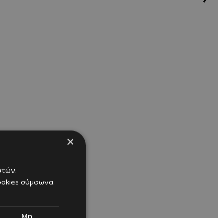
×
στών.
cookies σύμφωνα
Μη