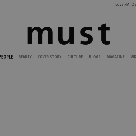
Love FM
De
PEOPLE
BEAUTY
COVER STORY
CULTURE
BLOGS
MAGAZINE
WK
/
CELEBS