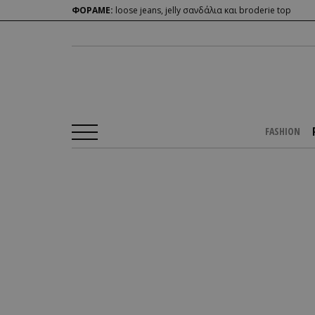
ΦΟΡΑΜΕ:
loose jeans, jelly σανδάλια και broderie top
FASHION
Αρχική Σελίδα
/
PEOPLE