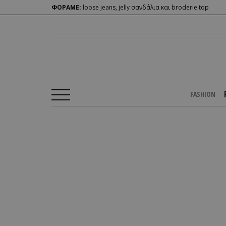
ΦΟΡΑΜΕ:
loose jeans, jelly σανδάλια και broderie top
FASHION
Αρχική Σελίδα
/
PEOPLE