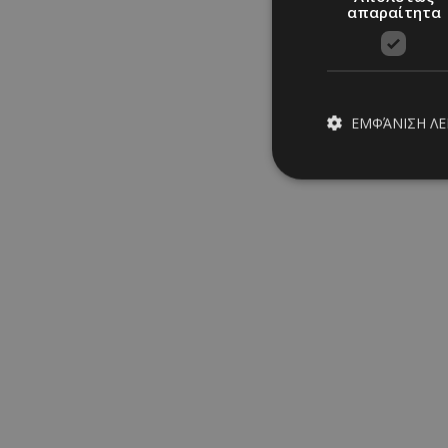
απαραίτητα
ΕΜΦΆΝΙΣΗ Λ
Απολύτω
Τα απολύτως απαραίτ
διαχείριση λογαρια
Ονοματεπώνυμο
PinToTopCookie
__cf_bm