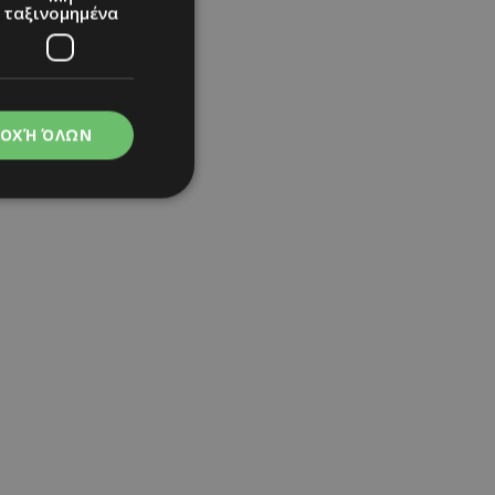
ταξινομημένα
ΟΧΉ ΌΛΩΝ
νομημένα
στη και τη
τητα cookies.
apping δηλαδή να
ημέρα στον χρήστη
ιες όπως είναι το
up και push down
ι για τη διάκριση
Αυτό είναι