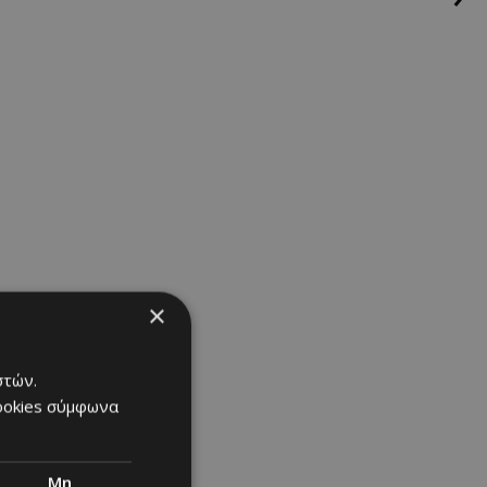
×
στών.
cookies σύμφωνα
Μη