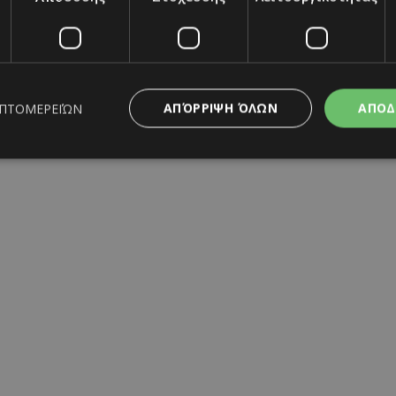
ΑΠΌΡΡΙΨΗ ΌΛΩΝ
ΑΠΟΔ
ΕΠΤΟΜΕΡΕΙΏΝ
ς απαραίτητα
Απόδοσης
Στόχευσης
Λειτουργικότητας
Μη ταξι
ητα cookies επιτρέπουν βασικές λειτουργίες του ιστότοπου, όπως τη σύνδεση χρή
σμού. Ο ιστότοπος δεν μπορεί να χρησιμοποιηθεί σωστά χωρίς τα απολύτως απαραί
Προμηθευτής
/
Λήξη
Περιγραφή
Πεδίο
www.must.com.cy
12 ώρες
Χρησιμοποιείται για σκοπούς C
εμφανίζει μόνο μια φορά την 
διάφορες διαφημιστικές ενέργε
take over banner και τα push 
banners.
29 λεπτά 59
Αυτό το cookie χρησιμοποιείτα
Cloudflare Inc.
δευτερόλεπτα
μεταξύ ανθρώπων και ρομπότ. 