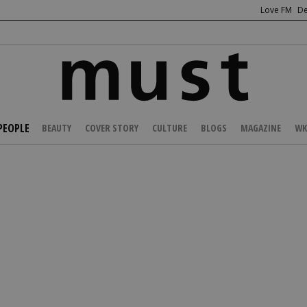
Love FM
De
PEOPLE
BEAUTY
COVER STORY
CULTURE
BLOGS
MAGAZINE
WK
/
CELEBS