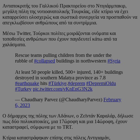
Ανταποκριτής του Γαλλικού Πρακτορείου στο Ντιγιάρμπακιρ,
μεγάλη πόλη της νοτιοανατολικής Τουρκίας, είδε κτίριο να έχει
καταρρεύσει ολοσχερώς και σωστικά συνεργεία να προσπαθούν να
απεγκλωβίσουν ανθρώπους από τα συντρίμμια.
Μέσω Twitter, Τούρκοι πολίτες μοιράζονται ονόματα και
τοποθεσίες ανθρώπων που έχουν παγιδευτεί κάτω από τα
χαλάσματα.
Rescue teams pulling children from the under the
rubble of
#collapsed
buildings in northwestern
#Syria
At least 50 people killed, 500+ injured, 140+ buildings
destroyed in southern Malatya province as 7.8
#earthquake
hits
#Türkiye
.
#deprem
#DepremiOldu
#Turkey
pic.twitter.com/vKnEnG3N2k
— Chaudhary Parvez (@ChaudharyParvez)
February
6, 2023
Ο δήμαρχος της πόλης των Αδάνων, ο Ζεϊντάν Καραλάρ, δήλωσε
πως δύο πολυκατοικίες, μια 17ώροφη και μια 14ώροφη, έχουν
καταστραφεί, σύμφωνα με το TRT.
Κτίρια καταστράφηκαν επίσης στις πόλεις Αντιγιαμάν,