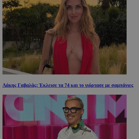
Λάκης Γαβαλάς: Έκλεισε τα 74 και το γιόρτασε με σαμπάνιες