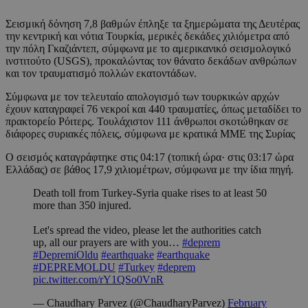
Σεισμική δόνηση 7,8 βαθμών έπληξε τα ξημερώματα της Δευτέρας
την κεντρική και νότια Τουρκία, μερικές δεκάδες χιλιόμετρα από
την πόλη Γκαζιάντεπ, σύμφωνα με το αμερικανικό σεισμολογικό
ινστιτούτο (USGS), προκαλώντας τον θάνατο δεκάδων ανθρώπων
και τον τραυματισμό πολλών εκατοντάδων.
Σύμφωνα με τον τελευταίο απολογισμό των τουρκικών αρχών
έχουν καταγραφεί 76 νεκροί και 440 τραυματίες, όπως μεταδίδει το
πρακτορείο Ρόιτερς. Τουλάχιστον 111 άνθρωποι σκοτώθηκαν σε
διάφορες συριακές πόλεις, σύμφωνα με κρατικά ΜΜΕ της Συρίας
Ο σεισμός καταγράφτηκε στις 04:17 (τοπική ώρα· στις 03:17 ώρα
Ελλάδας) σε βάθος 17,9 χιλιομέτρων, σύμφωνα με την ίδια πηγή.
Death toll from Turkey-Syria quake rises to at least 50
more than 350 injured.
Let's spread the video, please let the authorities catch
up, all our prayers are with you…
#deprem
#DepremiOldu
#earthquake
#earthquake
#DEPREMOLDU
#Turkey
#deprem
pic.twitter.com/rY1QSo0VnR
— Chaudhary Parvez (@ChaudharyParvez)
February