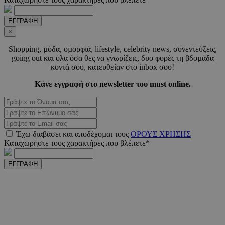
ΕΓΓΡΑΦΗ
_scc_session
.entelia-
19 λεπτ
adserver.com
δευτερό
×
Shopping, µόδα, οµορφιά, lifestyle, celebrity news, συνεντεύξεις,
going out και όλα όσα θες να γνωρίζεις, δυο φορές τη βδοµάδα
PHPSESSID
συνεδ
PHP.net
κοντά σου, κατευθείαν στο inbox σου!
www.must.com.cy
Κάνε εγγραφή στο newsletter του must online.
Έχω διαβάσει και αποδέχοµαι τους
ΟΡΟΥΣ ΧΡΗΣΗΣ
Καταχωρήστε τους χαρακτήρες που βλέπετε*
ΕΓΓΡΑΦΗ
PHPSESSID
συνεδ
PHP.net
m.must.com.cy