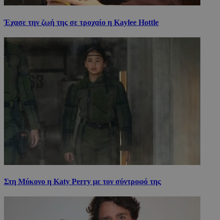
Έχασε την ζωή της σε τροχαίο η Kaylee Hottle
Στη Μύκονο η Katy Perry με τον σύντροφό της