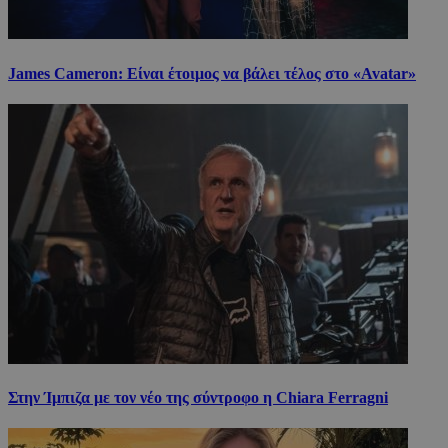
James Cameron: Είναι έτοιμος να βάλει τέλος στο «Avatar»
Στην Ίμπιζα με τον νέο της σύντροφο η Chiara Ferragni