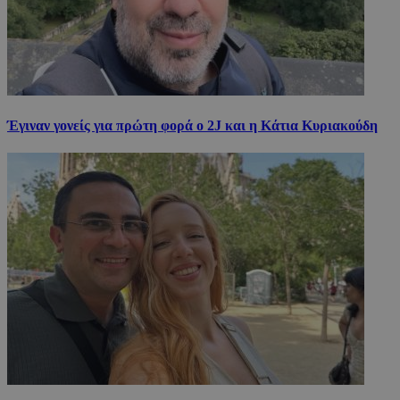
Έγιναν γονείς για πρώτη φορά ο 2J και η Κάτια Κυριακούδη