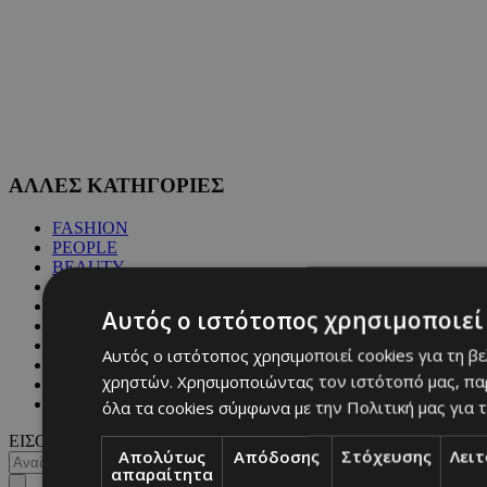
ΑΛΛΕΣ ΚΑΤΗΓΟΡΙΕΣ
FASHION
PEOPLE
BEAUTY
COVER STORY
CULTURE
Αυτός ο ιστότοπος χρησιμοποιεί 
BLOGS
MAGAZINE
Αυτός ο ιστότοπος χρησιμοποιεί cookies για τη β
WKND BY MUST
χρηστών. Χρησιμοποιώντας τον ιστότοπό μας, πα
ASTROLOGY
ΓΕΝΙΚΕΣ ΠΛΗΡΟΦΟΡΙΕΣ
όλα τα cookies σύμφωνα με την Πολιτική μας για τ
ΕΙΣΟΔΟΣ
Απολύτως
Απόδοσης
Στόχευσης
Λει
απαραίτητα