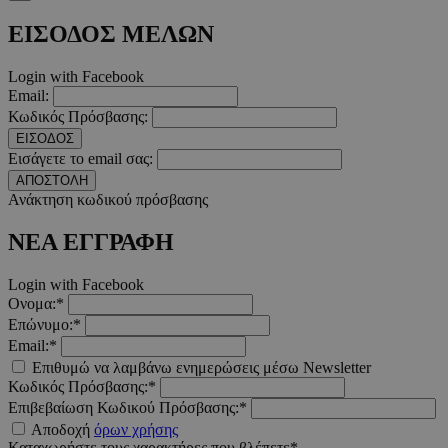
ΕΙΣΟΔΟΣ ΜΕΛΩΝ
__cf_bm
29 λεπτ
Cloudflare Inc.
δευτερό
.twitter.com
Login with Facebook
Email:
Google Privacy Polic
Κωδικός Πρόσβασης:
ΕΙΣΟΔΟΣ
Εισάγετε το email σας:
ΑΠΟΣΤΟΛΗ
__cf_bm
29 λεπτ
Cloudflare Inc.
δευτερό
.pexels.com
Ανάκτηση κωδικού πρόσβασης
ΝΕΑ ΕΓΓΡΑΦΗ
Login with Facebook
Ονομα:*
LangCookie
www.must.com.cy
1 εβδομ
Επώνυμο:*
μέρ
Email:*
Επιθυμώ να λαμβάνω ενημερώσεις μέσω Newsletter
CookieScriptConsent
4 εβδο
CookieScript
2 μέ
www.must.com.cy
Κωδικός Πρόσβασης:*
Επιβεβαίωση Κωδικού Πρόσβασης:*
Αποδοχή
όρων χρήσης
Καταχωρήστε τους χαρακτήρες που βλέπετε*