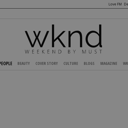
Love FM
De
PEOPLE
BEAUTY
COVER STORY
CULTURE
BLOGS
MAGAZINE
WK
/
CELEBS