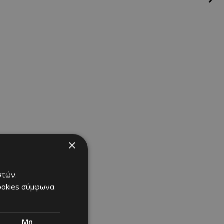
×
στών.
cookies σύμφωνα
ηση στην
Μη