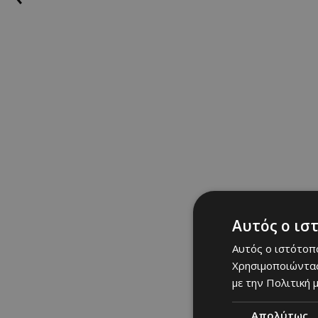
Αυτός ο ισ
Αυτός ο ιστότοπο
Photo By @Maria St
Χρησιμοποιώντας
με την Πολιτική μ
Πριν από την τελετή
Απολύτως