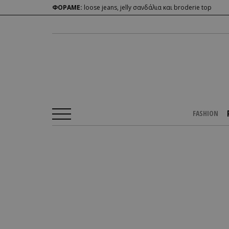
ΦΟΡΑΜΕ:
loose jeans, jelly σανδάλια και broderie top
FASHION
Αρχική Σελίδα
/
PEOPLE