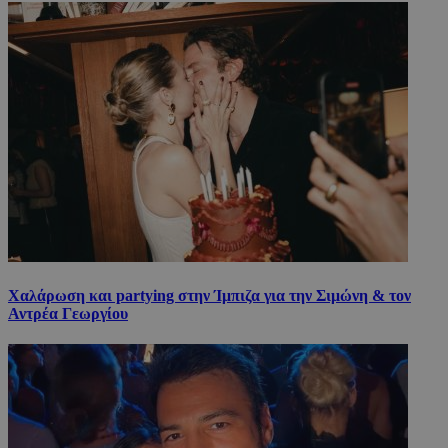
Χαλάρωση και partying στην Ίμπιζα για την Σιμώνη & τον
Αντρέα Γεωργίου