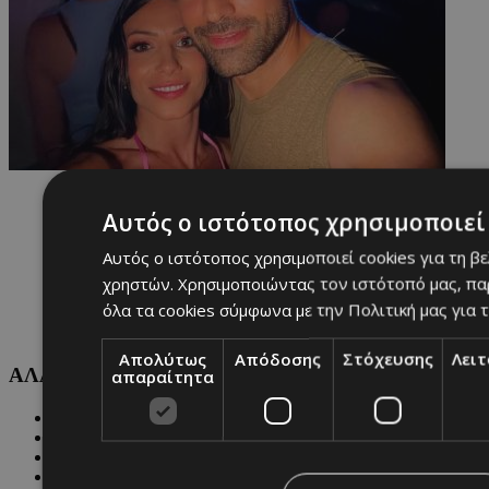
Αυτός ο ιστότοπος χρησιμοποιεί 
Αυτός ο ιστότοπος χρησιμοποιεί cookies για τη β
χρηστών. Χρησιμοποιώντας τον ιστότοπό μας, πα
όλα τα cookies σύμφωνα με την Πολιτική μας για τ
Απολύτως
Απόδοσης
Στόχευσης
Λει
ΑΛΛΕΣ ΚΑΤΗΓΟΡΙΕΣ
απαραίτητα
FASHION
PEOPLE
BEAUTY
COVER STORY