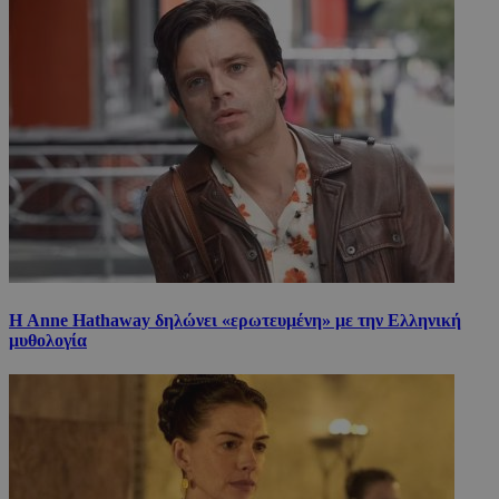
Η Anne Hathaway δηλώνει «ερωτευμένη» με την Ελληνική
μυθολογία