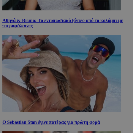
Αθηνά & Bruno: Το εντυπωσιακό βίντεο από το κολύμπι με
πτεροφάλαινες
Ο Sebastian Stan έγινε πατέρας για πρώτη φορά