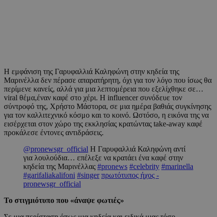
Η εμφάνιση της Γαρυφαλλιά Καληφώνη στην κηδεία της
Μαρινέλλα δεν πέρασε απαρατήρητη, όχι για τον λόγο που ίσως θα
περίμενε κανείς, αλλά για μια λεπτομέρεια που εξελίχθηκε σε…
viral θέμα,έναν καφέ στο χέρι. Η influencer συνόδευε τον
σύντροφό της, Χρήστο Μάστορα, σε μια ημέρα βαθιάς συγκίνησης
για τον καλλιτεχνικό κόσμο και το κοινό. Ωστόσο, η εικόνα της να
εισέρχεται στον χώρο της εκκλησίας κρατώντας take-away καφέ
προκάλεσε έντονες αντιδράσεις.
@pronewsgr_official
Η Γαρυφαλλιά Καληφώνη αντί
για λουλούδια… επέλεξε να κρατάει ένα καφέ στην
κηδεία της Μαρινέλλας
#pronews
#celebrity
#marinella
#garifaliakalifoni
#singer
πρωτότυπος ήχος -
pronewsgr_official
Το στιγμιότυπο που «άναψε φωτιές»
Σε μια περίσταση όπως μια κηδεία και ειδικά μιας τόσο