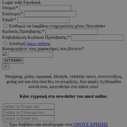
Login with Facebook
Ονομα:*
PHPSESSID
συνεδ
PHP.net
Επώνυμο:*
www.must.com.cy
Email:*
Επιθυμώ να λαμβάνω ενημερώσεις μέσω Newsletter
Κωδικός Πρόσβασης:*
Επιβεβαίωση Κωδικού Πρόσβασης:*
Αποδοχή
όρων χρήσης
Καταχωρήστε τους χαρακτήρες που βλέπετε*
ΕΓΓΡΑΦΗ
×
PHPSESSID
συνεδ
PHP.net
Shopping, µόδα, οµορφιά, lifestyle, celebrity news, συνεντεύξεις,
m.must.com.cy
going out και όλα όσα θες να γνωρίζεις, δυο φορές τη βδοµάδα
κοντά σου, κατευθείαν στο inbox σου!
Κάνε εγγραφή στο newsletter του must online.
Έχω διαβάσει και αποδέχοµαι τους
ΟΡΟΥΣ ΧΡΗΣΗΣ