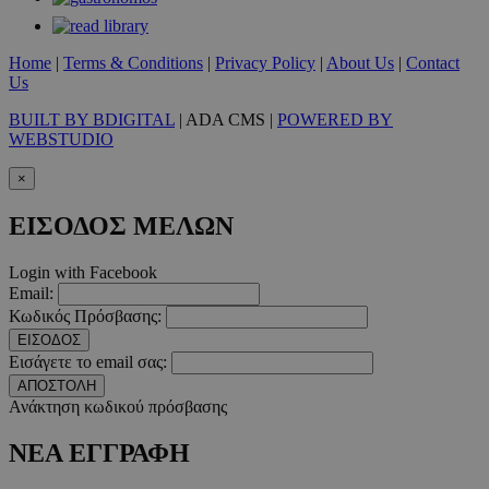
Google Privacy Polic
Home
|
Terms & Conditions
|
Privacy Policy
|
About Us
|
Contact
Us
__cf_bm
29 λεπτ
Cloudflare Inc.
δευτερό
.pexels.com
BUILT BY BDIGITAL
| ADA CMS |
POWERED BY
WEBSTUDIO
×
ΕΙΣΟΔΟΣ ΜΕΛΩΝ
LangCookie
www.must.com.cy
1 εβδομ
μέρ
Login with Facebook
Email:
CookieScriptConsent
4 εβδο
CookieScript
Κωδικός Πρόσβασης:
2 μέ
www.must.com.cy
ΕΙΣΟΔΟΣ
Εισάγετε το email σας:
ΑΠΟΣΤΟΛΗ
Ανάκτηση κωδικού πρόσβασης
_scc_session
.entelia-
19 λεπτ
ΝΕΑ ΕΓΓΡΑΦΗ
adserver.com
δευτερό