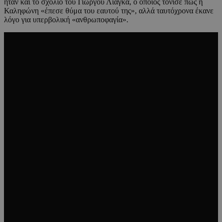
ήταν και το σχόλιο του Γιώργου Λιάγκα, ο οποίος τόνισε πως η
Καληφώνη «έπεσε θύμα του εαυτού της», αλλά ταυτόχρονα έκανε
λόγο για υπερβολική «ανθρωποφαγία».