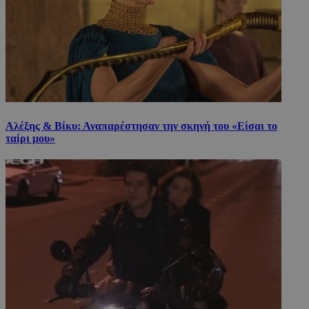
Αλέξης & Βίκυ: Αναπαρέστησαν την σκηνή του «Είσαι το
ταίρι μου»