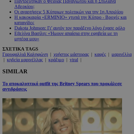
Παντρεύτηκαν ο Φειδίας Παναγιώτου και η Στυλιάνα
Αβερκίου;
Οι αναρτήσεις 5 Κύπριων πολιτικών για την 1η Απριλίου
Η κακοκαιρία «ERMINIO» χτυπά την Κύπρο - Βροχές και
καταιγίδες
Dakota Johnson: Γι’ αυτόν τον παράξενο λόγο έχασε ρόλο
Εβελίνα Βασίλη: «Ήμουν απαίσια στην εφηβεία με τη
μητέρα μου»
ΣΧΕΤΙΚΑ TAGS
Γαρυφαλλιά Καληφώνη
|
χρήστος μάστορας
|
καφές
|
μαρινέλλα
|
κηδεία μαρινέλλας
|
κράξιμο
|
viral
|
SIMILAR
Το αποκαλυπτικό outfit της Britney Spears που προκάλεσε
αντιδράσεις