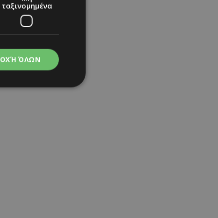
ταξινομημένα
ΟΧΉ ΌΛΩΝ
νομημένα
στη και τη
τητα cookies.
apping δηλαδή να
ημέρα στον χρήστη
ιες όπως είναι το
up και push down
ι για τη διάκριση
Αυτό είναι