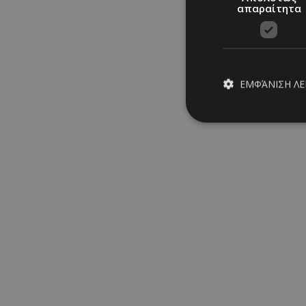
απαραίτητα
ΕΜΦΆΝΙΣΗ Λ
Απολύτω
Τα απολύτως απαραίτ
διαχείριση λογαρια
Ονοματεπώνυμο
PinToTopCookie
__cf_bm