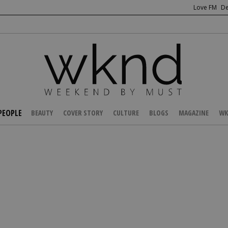
Love FM
De
PEOPLE
BEAUTY
COVER STORY
CULTURE
BLOGS
MAGAZINE
WK
/
CELEBS