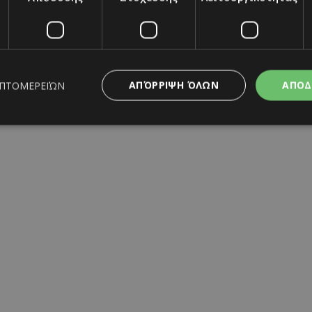
ΑΠΌΡΡΙΨΗ ΌΛΩΝ
ΑΠΟΔ
ΕΠΤΟΜΕΡΕΙΏΝ
ς απαραίτητα
Απόδοσης
Στόχευσης
Λειτουργικότητας
Μη ταξι
ητα cookies επιτρέπουν βασικές λειτουργίες του ιστότοπου, όπως τη σύνδεση χρή
σμού. Ο ιστότοπος δεν μπορεί να χρησιμοποιηθεί σωστά χωρίς τα απολύτως απαραί
Προμηθευτής
/
Λήξη
Περιγραφή
Πεδίο
www.must.com.cy
12 ώρες
Χρησιμοποιείται για σκοπούς C
εμφανίζει μόνο μια φορά την 
διάφορες διαφημιστικές ενέργε
take over banner και τα push 
banners.
29 λεπτά 59
Αυτό το cookie χρησιμοποιείτα
Cloudflare Inc.
δευτερόλεπτα
μεταξύ ανθρώπων και ρομπότ. 