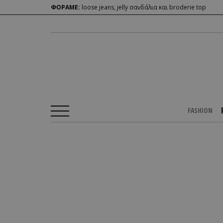
ΦΟΡΑΜΕ:
loose jeans, jelly σανδάλια και broderie top
FASHION
Αρχική Σελίδα
/
PEOPLE