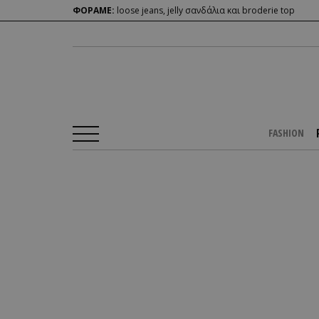
ΦΟΡΑΜΕ:
loose jeans, jelly σανδάλια και broderie top
FASHION
Αρχική Σελίδα
/
PEOPLE