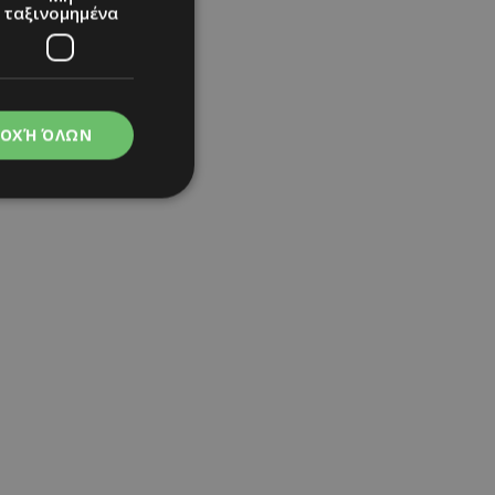
ταξινομημένα
ΟΧΉ ΌΛΩΝ
και το γιόρτασε
νομημένα
στη και τη
τητα cookies.
apping δηλαδή να
ημέρα στον χρήστη
ιες όπως είναι το
up και push down
ι για τη διάκριση
Αυτό είναι