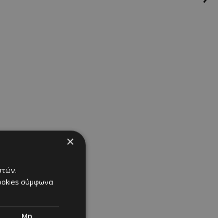
 με τη
 και αν πάμε
ee
|
γάμος
|
×
στών.
cookies σύμφωνα
Μη