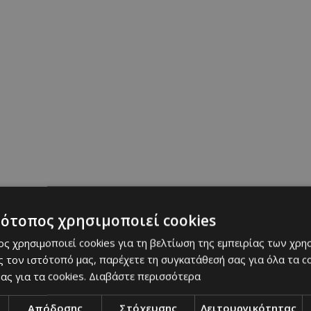
n’s Health ότι δεν περπατά στο κόκκινο χαλί μαζί
είναι η δική μου στιγμή, είναι η δική της στιγμή·
α για εμάς».
yle
|
gossip
|
showbiz
|
επικαιρότητα
|
must know
|
must s
υταία Ενημέρωση
τότοπος χρησιμοποιεί cookies
ς χρησιμοποιεί cookies για τη βελτίωση της εμπειρίας των χρη
 τον ιστότοπό μας, παρέχετε τη συγκατάθεσή σας για όλα τα 
ας για τα cookies.
Διαβάστε περισσότερα
Απόδοσης
Στόχευσης
Λειτουργικότητας