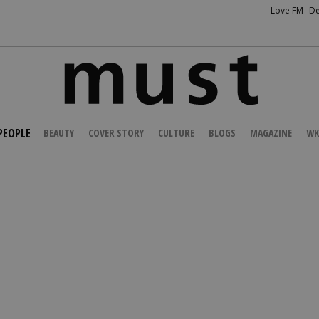
Love FM
De
PEOPLE
BEAUTY
COVER STORY
CULTURE
BLOGS
MAGAZINE
WK
/
CELEBS