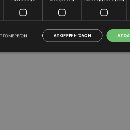
ΑΠΌΡΡΙΨΗ ΌΛΩΝ
ΑΠΟΔ
ΕΠΤΟΜΕΡΕΙΏΝ
της σύντροφο η Chiara
Λάκης Γαβαλάς: Έκλεισε τα 74 
με σαμπάνιες
Μαρία Σάββα
ς απαραίτητα
Απόδοσης
Στόχευσης
Λειτουργικότητας
Μη ταξι
06/08/2026
|
CELEBS
ητα cookies επιτρέπουν βασικές λειτουργίες του ιστότοπου, όπως τη σύνδεση χρή
σμού. Ο ιστότοπος δεν μπορεί να χρησιμοποιηθεί σωστά χωρίς τα απολύτως απαραί
Προμηθευτής
/
Λήξη
Περιγραφή
Πεδίο
www.must.com.cy
12 ώρες
Χρησιμοποιείται για σκοπούς C
εμφανίζει μόνο μια φορά την 
διάφορες διαφημιστικές ενέργε
take over banner και τα push 
banners.
29 λεπτά 59
Αυτό το cookie χρησιμοποιείτα
Cloudflare Inc.
δευτερόλεπτα
μεταξύ ανθρώπων και ρομπότ. 