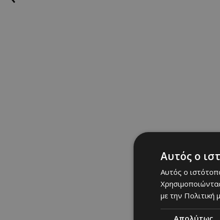
συνέντευξή του στο Me
Zendaya:
«Επειδή δεν 
μαζί, τότε γίνεται θέμ
ΣΧΕΤΙΚΑ TAGS
Zendaya
|
news
|
lifest
Tom Holland
CELEBS: Τελε
Αυτός ο ισ
Αυτός ο ιστότοπο
Χρησιμοποιώντας
με την Πολιτική μ
Απολύτως