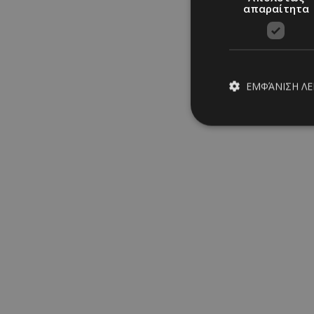
απαραίτητα
ΕΜΦΆΝΙΣΗ Λ
Στην Ίμπιζα με τον νέο 
Ferragni
Μαρία Σάββα
Απολύτω
07/08/2026
|
CELEBS
Τα απολύτως απαραίτ
διαχείριση λογαρια
Ονοματεπώνυμο
PinToTopCookie
__cf_bm