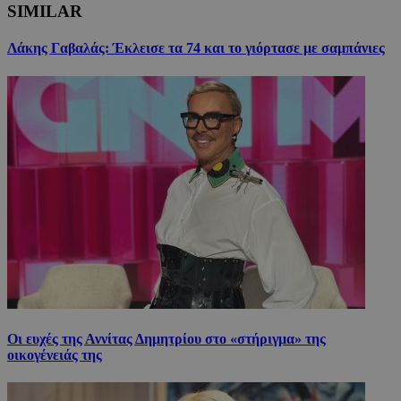
SIMILAR
Λάκης Γαβαλάς: Έκλεισε τα 74 και το γιόρτασε με σαμπάνιες
Οι ευχές της Αννίτας Δημητρίου στο «στήριγμα» της
οικογένειάς της