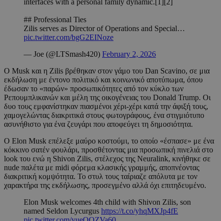
interfaces with a personal family dynamic.[1][2]
## Professional Ties
Zilis serves as Director of Operations and Special…
pic.twitter.com/bgG2EINoze
— Joe (@LTSmash420)
February 2, 2026
Ο Musk και η Zilis βρέθηκαν στον γάμο του Dan Scavino, σε μια
εκδήλωση με έντονο πολιτικό και κοινωνικό αποτύπωμα, όπου
έδωσαν το «παρών» προσωπικότητες από τον κύκλο των
Ρεπουμπλικανών και μέλη της οικογένειας του Donald Trump. Οι
δυο τους εμφανίστηκαν πιασμένοι χέρι-χέρι κατά την άφιξή τους,
χαμογελώντας διακριτικά στους φωτογράφους, ένα στιγμιότυπο
ασυνήθιστο για ένα ζευγάρι που αποφεύγει τη δημοσιότητα.
Ο Elon Musk επέλεξε μαύρο κοστούμι, το οποίο «έσπασε» με ένα
κόκκινο σατέν φουλάρι, προσθέτοντας μια προσωπική πινελιά στο
look του ενώ η Shivon Zilis, στέλεχος της Neuralink, κινήθηκε σε
nude παλέτα με midi φόρεμα κλασικής γραμμής, αποπνέοντας
διακριτική κομψότητα. Το στυλ τους ταίριαζε απόλυτα με τον
χαρακτήρα της εκδήλωσης, προσεγμένο αλλά όχι επιτηδευμένο.
Elon Musk welcomes 4th child with Shivon Zilis, son
named Seldon Lycurgus
https://t.co/yhqMXJp4fE
pic.twitter.com/yueQQZVa60