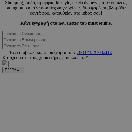
Shopping, µόδα, οµορφιά, lifestyle, celebrity news, συνεντεύξεις,
going out και όλα όσα θες να γνωρίζεις, δυο φορές τη βδοµάδα
_scc_session
.entelia-
19 λεπτ
adserver.com
δευτερό
κοντά σου, κατευθείαν στο inbox σου!
Κάνε εγγραφή στο newsletter του must online.
PHPSESSID
συνεδ
PHP.net
www.must.com.cy
Έχω διαβάσει και αποδέχοµαι τους
ΟΡΟΥΣ ΧΡΗΣΗΣ
Καταχωρήστε τους χαρακτήρες που βλέπετε*
ΕΓΓΡΑΦΗ
PHPSESSID
συνεδ
PHP.net
m.must.com.cy