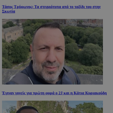
Τάσος Τρύφωνος: Τα στιγμιότυπα από το ταξίδι του στην
Σκωτία
Έγιναν γονείς για πρώτη φορά ο 2J και η Κάτια Κυριακούδη