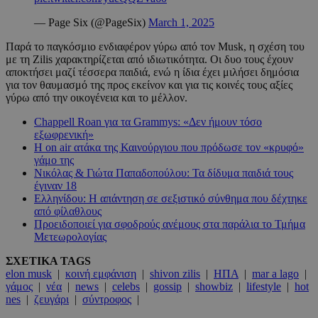
— Page Six (@PageSix)
March 1, 2025
Παρά το παγκόσμιο ενδιαφέρον γύρω από τον Musk, η σχέση του
με τη Zilis χαρακτηρίζεται από ιδιωτικότητα. Οι δυο τους έχουν
αποκτήσει μαζί τέσσερα παιδιά, ενώ η ίδια έχει μιλήσει δημόσια
για τον θαυμασμό της προς εκείνον και για τις κοινές τους αξίες
γύρω από την οικογένεια και το μέλλον.
Chappell Roan για τα Grammys: «Δεν ήμουν τόσο
εξωφρενική»
Η on air ατάκα της Καινούργιου που πρόδωσε τον «κρυφό»
γάμο της
Νικόλας & Γιώτα Παπαδοπούλου: Τα δίδυμα παιδιά τους
έγιναν 18
Ελληνίδου: Η απάντηση σε σεξιστικό σύνθημα που δέχτηκε
από φίλαθλους
Προειδοποιεί για σφοδρούς ανέμους στα παράλια το Τμήμα
Μετεωρολογίας
ΣΧΕΤΙΚΑ TAGS
elon musk
|
κοινή εμφάνιση
|
shivon zilis
|
ΗΠΑ
|
mar a lago
|
γάμος
|
νέα
|
news
|
celebs
|
gossip
|
showbiz
|
lifestyle
|
hot
nes
|
ζευγάρι
|
σύντροφος
|