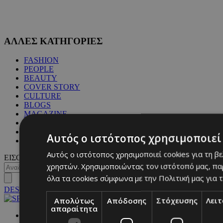
ΑΛΛΕΣ ΚΑΤΗΓΟΡΙΕΣ
FASHION
PEOPLE
BEAUTY
COVER STORY
CULTURE
BLOGS
MAGAZINE
WKND BY MUST
ASTROLOGY
Αυτός ο ιστότοπος χρησιμοποιεί 
ΓΕΝΙΚΕΣ ΠΛΗΡΟΦΟΡΙΕΣ
Αυτός ο ιστότοπος χρησιμοποιεί cookies για τη β
ΕΙΣΟΔΟΣ
χρηστών. Χρησιμοποιώντας τον ιστότοπό μας, πα
όλα τα cookies σύμφωνα με την Πολιτική μας για τ
DESKTOP
Απολύτως
Απόδοσης
Στόχευσης
Λει
απαραίτητα
NETWORK: