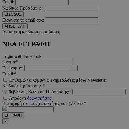
Email:
Κωδικός Πρόσβασης:
__cf_bm
29 λεπτ
Cloudflare Inc.
ΕΙΣΟΔΟΣ
δευτερό
.twitter.com
Εισάγετε το email σας:
ΑΠΟΣΤΟΛΗ
Google Privacy Polic
Ανάκτηση κωδικού πρόσβασης
ΝΕΑ ΕΓΓΡΑΦΗ
__cf_bm
29 λεπτ
Cloudflare Inc.
δευτερό
.pexels.com
Login with Facebook
Ονομα:*
Επώνυμο:*
Email:*
Επιθυμώ να λαμβάνω ενημερώσεις μέσω Newsletter
LangCookie
www.must.com.cy
1 εβδομ
Κωδικός Πρόσβασης:*
μέρ
Επιβεβαίωση Κωδικού Πρόσβασης:*
Αποδοχή
όρων χρήσης
CookieScriptConsent
4 εβδο
CookieScript
Καταχωρήστε τους χαρακτήρες που βλέπετε*
2 μέ
www.must.com.cy
ΕΓΓΡΑΦΗ
×