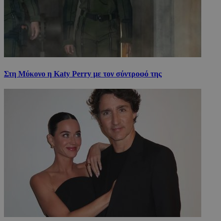
Στη Μύκονο η Katy Perry με τον σύντροφό της