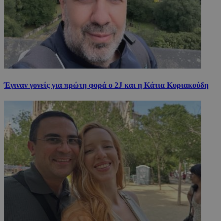
Έγιναν γονείς για πρώτη φορά ο 2J και η Κάτια Κυριακούδη