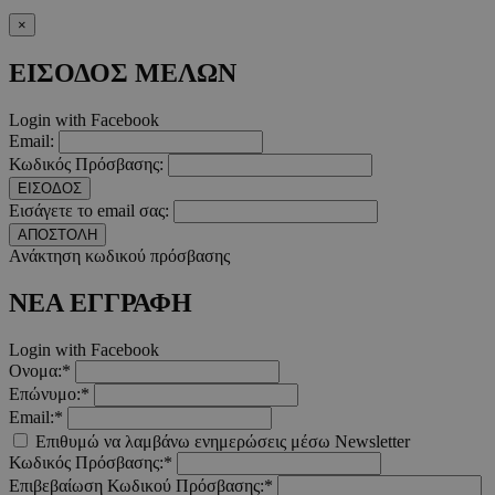
PinToTopCookie
www.must.com.cy
12 ώ
×
ΕΙΣΟΔΟΣ ΜΕΛΩΝ
Login with Facebook
Email:
__cf_bm
29 λεπτ
Cloudflare Inc.
Κωδικός Πρόσβασης:
δευτερό
.twitter.com
ΕΙΣΟΔΟΣ
Εισάγετε το email σας:
Google Privacy Polic
ΑΠΟΣΤΟΛΗ
Ανάκτηση κωδικού πρόσβασης
ΝΕΑ ΕΓΓΡΑΦΗ
__cf_bm
29 λεπτ
Cloudflare Inc.
δευτερό
.pexels.com
Login with Facebook
Ονομα:*
Επώνυμο:*
Email:*
LangCookie
www.must.com.cy
1 εβδομ
Επιθυμώ να λαμβάνω ενημερώσεις μέσω Newsletter
μέρ
Κωδικός Πρόσβασης:*
Επιβεβαίωση Κωδικού Πρόσβασης:*