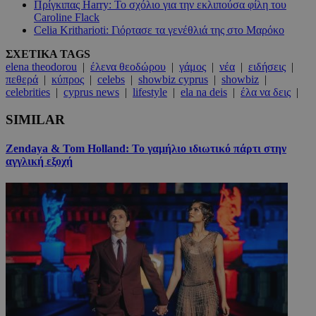
Πρίγκιπας Harry: Το σχόλιο για την εκλιπούσα φίλη του
Caroline Flack
Celia Kritharioti: Γιόρτασε τα γενέθλιά της στο Μαρόκο
ΣΧΕΤΙΚΑ TAGS
elena theodorou
|
έλενα θεοδώρου
|
γάμος
|
νέα
|
ειδήσεις
|
πεθερά
|
κύπρος
|
celebs
|
showbiz cyprus
|
showbiz
|
celebrities
|
cyprus news
|
lifestyle
|
ela na deis
|
έλα να δεις
|
SIMILAR
Zendaya & Tom Holland: Το γαμήλιο ιδιωτικό πάρτι στην
αγγλική εξοχή