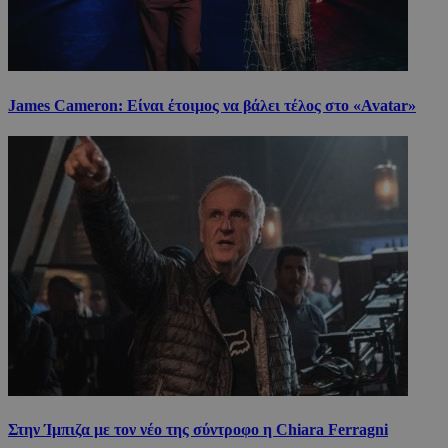
James Cameron: Είναι έτοιμος να βάλει τέλος στο «Avatar»
Στην Ίμπιζα με τον νέο της σύντροφο η Chiara Ferragni