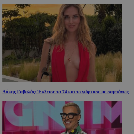
Λάκης Γαβαλάς: Έκλεισε τα 74 και το γιόρτασε με σαμπάνιες