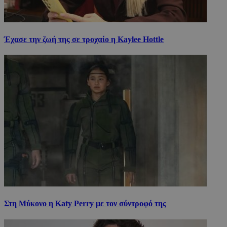
Έχασε την ζωή της σε τροχαίο η Kaylee Hottle
Στη Μύκονο η Katy Perry με τον σύντροφό της