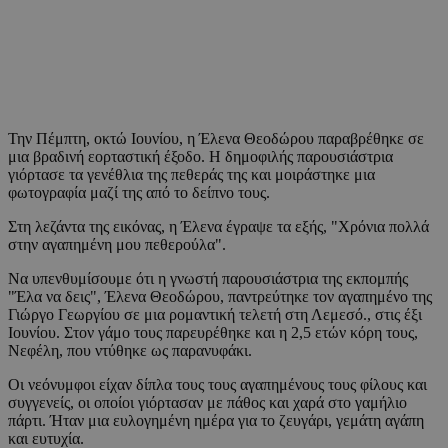
Την Πέμπτη, οκτώ Ιουνίου, η Έλενα Θεοδώρου παραβρέθηκε σε
μια βραδινή εορταστική έξοδο. Η δημοφιλής παρουσιάστρια
γιόρτασε τα γενέθλια της πεθεράς της και μοιράστηκε μια
φωτογραφία μαζί της από το δείπνο τους.
Στη λεζάντα της εικόνας, η Έλενα έγραψε τα εξής, "Χρόνια πολλά
στην αγαπημένη μου πεθερούλα".
Να υπενθυμίσουμε ότι η γνωστή παρουσιάστρια της εκπομπής
"Έλα να δεις", Έλενα Θεοδώρου, παντρεύτηκε τον αγαπημένο της
Γιώργο Γεωργίου σε μια ρομαντική τελετή στη Λεμεσό., στις έξι
Ιουνίου. Στον γάμο τους παρευρέθηκε και η 2,5 ετών κόρη τους,
Νεφέλη, που ντύθηκε ως παρανυφάκι.
Οι νεόνυμφοι είχαν δίπλα τους τους αγαπημένους τους φίλους και
συγγενείς, οι οποίοι γιόρτασαν με πάθος και χαρά στο γαμήλιο
πάρτι. Ήταν μια ευλογημένη ημέρα για το ζευγάρι, γεμάτη αγάπη
και ευτυχία.