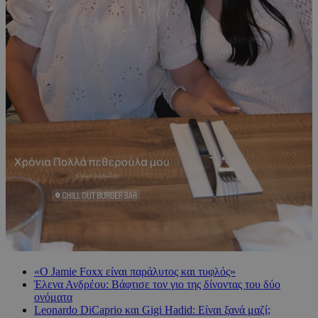
«Ο Jamie Foxx είναι παράλυτος και τυφλός»
Έλενα Ανδρέου: Βάφτισε τον γιο της δίνοντας του δύο
ονόματα
Leonardo DiCaprio και Gigi Hadid: Είναι ξανά μαζί;