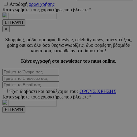
CookieScriptConsent
4 εβδο
CookieScript
Αποδοχή
όρων χρήσης
2 μέ
www.must.com.cy
Καταχωρήστε τους χαρακτήρες που βλέπετε*
ΕΓΓΡΑΦΗ
×
Shopping, µόδα, οµορφιά, lifestyle, celebrity news, συνεντεύξεις,
_scc_session
.entelia-
19 λεπτ
going out και όλα όσα θες να γνωρίζεις, δυο φορές τη βδοµάδα
adserver.com
δευτερό
κοντά σου, κατευθείαν στο inbox σου!
Κάνε εγγραφή στο newsletter του must online.
PHPSESSID
συνεδ
PHP.net
www.must.com.cy
Έχω διαβάσει και αποδέχοµαι τους
ΟΡΟΥΣ ΧΡΗΣΗΣ
Καταχωρήστε τους χαρακτήρες που βλέπετε*
ΕΓΓΡΑΦΗ
PHPSESSID
συνεδ
PHP.net