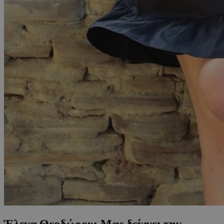
Έλενα Θεοδώρου: Μας δείχνει την