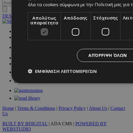
όλα τα cookies σύμφωνα με την Πολιτική μας για τ
DESKTOP
Απολύτως
Απόδοσης
Στόχευσης
Λει
απαραίτητα
NETWORK:
ΑΠΌΡΡΙΨΗ ΌΛΩΝ
ΕΜΦΆΝΙΣΗ ΛΕΠΤΟΜΕΡΕΙΏΝ
Απολύτως απαραίτητα
Απόδοσης
Στόχευσης
Λ
Τα απολύτως απαραίτητα cookies επιτρέπουν βασικές λειτουργ
Home
|
Terms & Conditions
|
Privacy Policy
|
About Us
|
Contact
χρήστη και τη διαχείριση λογαριασμού. Ο ιστότοπος δεν μπορε
Us
απολύτως απαραίτητα cookies.
BUILT BY BDIGITAL
| ADA CMS |
POWERED BY
Προμηθευτής
/
Ονοματεπώνυμο
Λήξ
WEBSTUDIO
Πεδίο