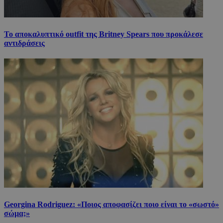
Το αποκαλυπτικό outfit της Britney Spears που προκάλεσε
αντιδράσεις
Georgina Rodriguez: «Ποιος αποφασίζει ποιο είναι το «σωστό»
σώμα;»