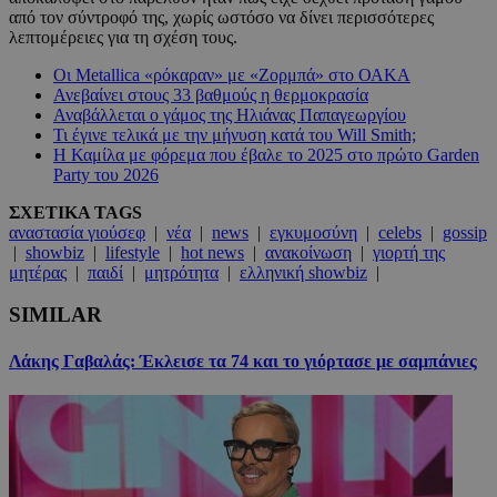
από τον σύντροφό της, χωρίς ωστόσο να δίνει περισσότερες
λεπτομέρειες για τη σχέση τους.
Οι Metallica «ρόκαραν» με «Ζορμπά» στο ΟΑΚΑ
Ανεβαίνει στους 33 βαθμούς η θερμοκρασία
Αναβάλλεται ο γάμος της Ηλιάνας Παπαγεωργίου
Τι έγινε τελικά με την μήνυση κατά του Will Smith;
Η Καμίλα με φόρεμα που έβαλε το 2025 στο πρώτο Garden
Party του 2026
ΣΧΕΤΙΚΑ TAGS
αναστασία γιούσεφ
|
νέα
|
news
|
εγκυμοσύνη
|
celebs
|
gossip
|
showbiz
|
lifestyle
|
hot news
|
ανακοίνωση
|
γιορτή της
μητέρας
|
παιδί
|
μητρότητα
|
ελληνική showbiz
|
SIMILAR
Λάκης Γαβαλάς: Έκλεισε τα 74 και το γιόρτασε με σαμπάνιες