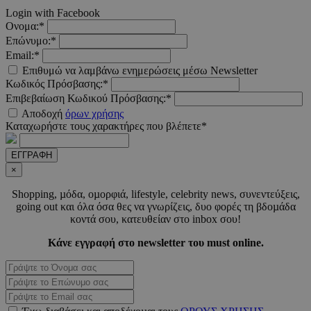
Login with Facebook
_scc_session
.entelia-
19 λεπτ
Ονομα:*
adserver.com
δευτερό
Επώνυμο:*
Email:*
Επιθυμώ να λαμβάνω ενημερώσεις μέσω Newsletter
PHPSESSID
συνεδ
PHP.net
Κωδικός Πρόσβασης:*
www.must.com.cy
Επιβεβαίωση Κωδικού Πρόσβασης:*
Αποδοχή
όρων χρήσης
Καταχωρήστε τους χαρακτήρες που βλέπετε*
ΕΓΓΡΑΦΗ
×
Shopping, µόδα, οµορφιά, lifestyle, celebrity news, συνεντεύξεις,
going out και όλα όσα θες να γνωρίζεις, δυο φορές τη βδοµάδα
κοντά σου, κατευθείαν στο inbox σου!
PHPSESSID
συνεδ
PHP.net
m.must.com.cy
Κάνε εγγραφή στο newsletter του must online.