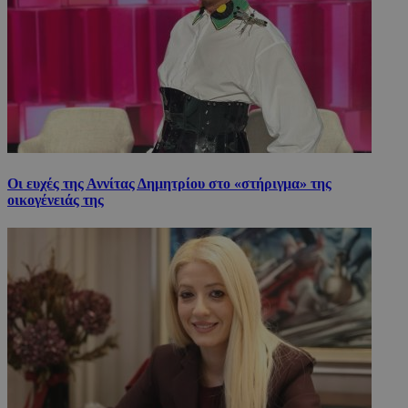
Οι ευχές της Αννίτας Δημητρίου στο «στήριγμα» της
οικογένειάς της