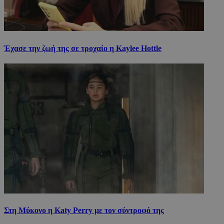
Έχασε την ζωή της σε τροχαίο η Kaylee Hottle
Στη Μύκονο η Katy Perry με τον σύντροφό της