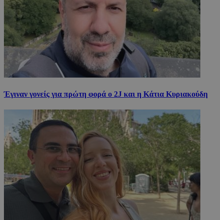
Έγιναν γονείς για πρώτη φορά ο 2J και η Κάτια Κυριακούδη