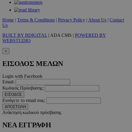
__cf_bm
29 λεπτ
Cloudflare Inc.
δευτερό
.twitter.com
Home
|
Terms & Conditions
|
Privacy Policy
|
About Us
|
Contact
Us
Google Privacy Polic
BUILT BY BDIGITAL
| ADA CMS |
POWERED BY
WEBSTUDIO
__cf_bm
29 λεπτ
Cloudflare Inc.
×
δευτερό
.pexels.com
ΕΙΣΟΔΟΣ ΜΕΛΩΝ
Login with Facebook
Email:
LangCookie
www.must.com.cy
1 εβδομ
Κωδικός Πρόσβασης:
μέρ
ΕΙΣΟΔΟΣ
Εισάγετε το email σας:
CookieScriptConsent
4 εβδο
CookieScript
2 μέ
www.must.com.cy
ΑΠΟΣΤΟΛΗ
Ανάκτηση κωδικού πρόσβασης
ΝΕΑ ΕΓΓΡΑΦΗ