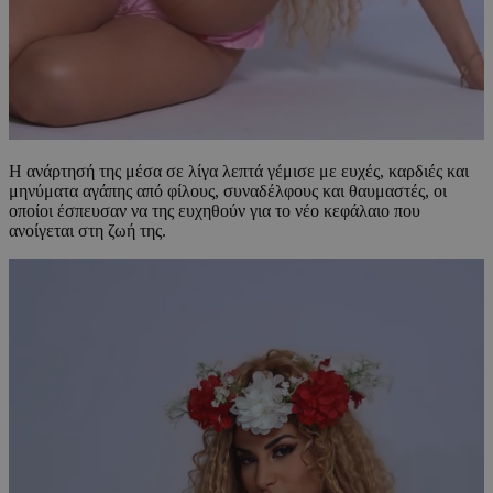
Η ανάρτησή της μέσα σε λίγα λεπτά γέμισε με ευχές, καρδιές και
μηνύματα αγάπης από φίλους, συναδέλφους και θαυμαστές, οι
οποίοι έσπευσαν να της ευχηθούν για το νέο κεφάλαιο που
ανοίγεται στη ζωή της.