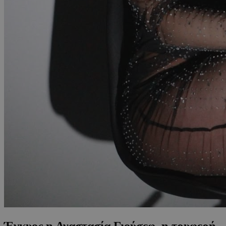
Έγκυος η Αναστασία Γιούσεφ, η τρυφερή