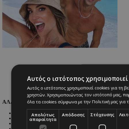
Αυτός ο ιστότοπος χρησιμοποιεί 
Αυτός ο ιστότοπος χρησιμοποιεί cookies για τη β
χρηστών. Χρησιμοποιώντας τον ιστότοπό μας, πα
όλα τα cookies σύμφωνα με την Πολιτική μας για τ
ΑΛΛΕΣ ΚΑΤΗΓΟΡΙΕΣ
FASHION
Απολύτως
Απόδοσης
Στόχευσης
Λει
PEOPLE
απαραίτητα
BEAUTY
COVER STORY