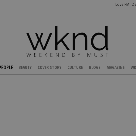
Love FM
De
PEOPLE
BEAUTY
COVER STORY
CULTURE
BLOGS
MAGAZINE
WK
/
CELEBS