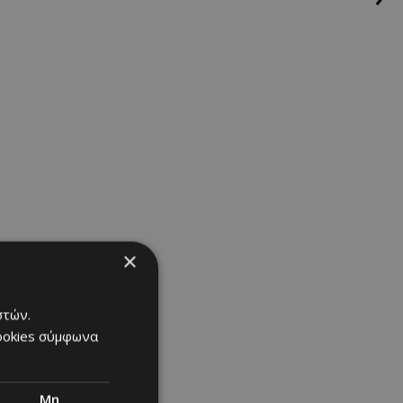
×
στών.
cookies σύμφωνα
Μη