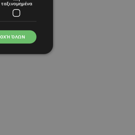
ταξινομημένα
ΟΧΉ ΌΛΩΝ
 see
|
πένθος
|
νομημένα
στη και τη
τητα cookies.
apping δηλαδή να
ημέρα στον χρήστη
ιες όπως είναι το
up και push down
ι για τη διάκριση
Αυτό είναι