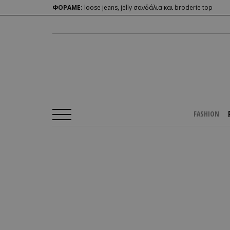
ΦΟΡΑΜΕ:
loose jeans, jelly σανδάλια και broderie top
FASHION
Αρχική Σελίδα
/
PEOPLE