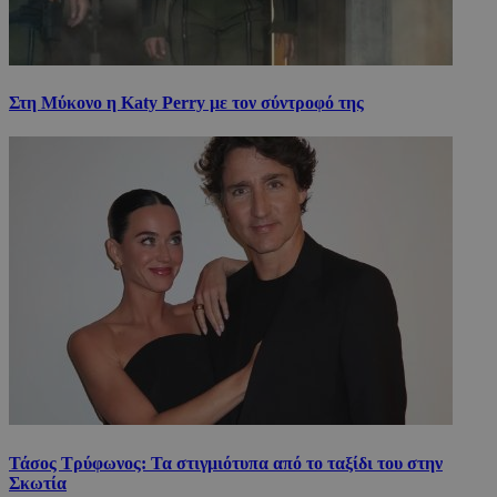
Στη Μύκονο η Katy Perry με τον σύντροφό της
Τάσος Τρύφωνος: Τα στιγμιότυπα από το ταξίδι του στην
Σκωτία