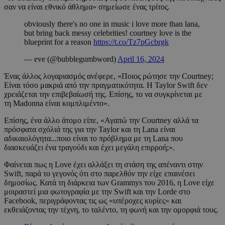
σαν να είναι εθνικό άθλημα» σημείωσε ένας τρίτος.
obviously there's no one in music i love more than lana,
but bring back messy celebrities! courtney love is the
blueprint for a reason
https://t.co/Tz7pGcbrgk
— eve (@bubblegumbword)
April 16, 2024
Ένας άλλος λογαριασμός ανέφερε, «Ποιος ρώτησε την Courtney;
Είναι τόσο μακριά από την πραγματικότητα. Η Taylor Swift δεν
χρειάζεται την επιβεβαίωσή της. Επίσης, το να συγκρίνεται με
τη Madonna είναι κομπλιμέντο».
Επίσης, ένα άλλο άτομο είπε, «Αγαπώ την Courtney αλλά τα
πρόσφατα σχόλιά της για την Taylor και τη Lana είναι
αδικαιολόγητα...ποιο είναι το πρόβλημα με τη Lana που
διασκευάζει ένα τραγούδι και έχει μεγάλη επιρροή;».
Φαίνεται πως η Love έχει αλλάξει τη στάση της απέναντι στην
Swift, παρά το γεγονός ότι στο παρελθόν την είχε επαινέσει
δημοσίως. Κατά τη διάρκεια των Grammys του 2016, η Love είχε
μοιραστεί μια φωτογραφία με την Swift και την Lorde στο
Facebook, περιγράφοντας τις ως «υπέροχες κυρίες» και
εκθειάζοντας την τέχνη, το ταλέντο, τη φωνή και την ομορφιά τους.