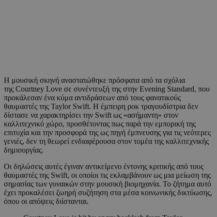
Η μουσική σκηνή αναστατώθηκε πρόσφατα από τα σχόλια
της Courtney Love σε συνέντευξή της στην Evening Standard, που
προκάλεσαν ένα κύμα αντιδράσεων από τους φανατικούς
θαυμαστές της Taylor Swift. Η έμπειρη ροκ τραγουδίστρια δεν
δίστασε να χαρακτηρίσει την Swift ως «ασήμαντη» στον
καλλιτεχνικό χώρο, προσθέτοντας πως παρά την εμπορική της
επιτυχία και την προσφορά της ως πηγή έμπνευσης για τις νεότερες
γενιές, δεν τη θεωρεί ενδιαφέρουσα στον τομέα της καλλιτεχνικής
δημιουργίας.
Οι δηλώσεις αυτές έγιναν αντικείμενο έντονης κριτικής από τους
θαυμαστές της Swift, οι οποίοι τις εκλαμβάνουν ως μια μείωση της
σημασίας των γυναικών στην μουσική βιομηχανία. Το ζήτημα αυτό
έχει προκαλέσει ζωηρή συζήτηση στα μέσα κοινωνικής δικτύωσης,
όπου οι απόψεις διίστανται.