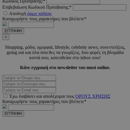
Κωδικός Πρόσβασης:*
Επιβεβαίωση Κωδικού Πρόσβασης:*
CookieScriptConsent
4 εβδο
CookieScript
Αποδοχή
όρων χρήσης
2 μέ
www.must.com.cy
Καταχωρήστε τους χαρακτήρες που βλέπετε*
ΕΓΓΡΑΦΗ
×
Shopping, µόδα, οµορφιά, lifestyle, celebrity news, συνεντεύξεις,
_scc_session
.entelia-
19 λεπτ
adserver.com
δευτερό
going out και όλα όσα θες να γνωρίζεις, δυο φορές τη βδοµάδα
κοντά σου, κατευθείαν στο inbox σου!
Κάνε εγγραφή στο newsletter του must online.
PHPSESSID
συνεδ
PHP.net
www.must.com.cy
Έχω διαβάσει και αποδέχοµαι τους
ΟΡΟΥΣ ΧΡΗΣΗΣ
Καταχωρήστε τους χαρακτήρες που βλέπετε*
ΕΓΓΡΑΦΗ