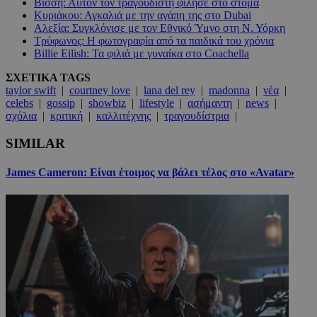
Βίσση: Αυτόν τον τραγουδιστή φίλησε στο στόμα
Κυριάκου: Αγκαλιά με την αγάπη της στο Dubai
Αλεξία: Συγκλόνισε με τον Εθνικό Ύμνο στη Ν. Υόρκη
Τρύφωνος: Η φωτογραφία από τα παιδικά του χρόνια
Billie Eilish: Τα φιλιά με γυναίκα στο Coachella
ΣΧΕΤΙΚΑ TAGS
taylor swift
|
courtney love
|
lana del rey
|
madonna
|
νέα
|
celebs
|
gossip
|
showbiz
|
lifestyle
|
ασήμαντη
|
news
|
σχόλια
|
κριτική
|
καλλιτέχνης
|
τραγουδίστρια
|
SIMILAR
James Cameron: Είναι έτοιμος να βάλει τέλος στο «Avatar»