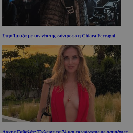
Στην Ίμπιζα με τον νέο της σύντροφο η Chiara Ferragni
Λάκης Γαβαλάς: Έκλεισε τα 74 και το γιόρτασε με σαμπάνιες