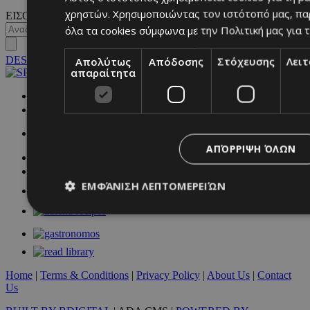
χρηστών. Χρησιμοποιώντας τον ιστότοπό μας, πα
ΕΙΣΟΔΟΣ
όλα τα cookies σύμφωνα με την Πολιτική μας για τ
Απολύτως
Απόδοσης
Στόχευσης
Λει
DESKTOP
απαραίτητα
NETWORK:
ΑΠΌΡΡΙΨΗ ΌΛΩΝ
ΕΜΦΆΝΙΣΗ ΛΕΠΤΟΜΕΡΕΙΏΝ
Απολύτως απαραίτητα
Απόδοσης
Στόχευσης
Λ
Τα απολύτως απαραίτητα cookies επιτρέπουν βασικές λειτουργ
Home
|
Terms & Conditions
|
Privacy Policy
|
About Us
|
Contact
χρήστη και τη διαχείριση λογαριασμού. Ο ιστότοπος δεν μπορε
Us
απολύτως απαραίτητα cookies.