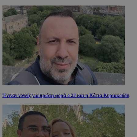
Έγιναν γονείς για πρώτη φορά ο 2J και η Κάτια Κυριακούδη