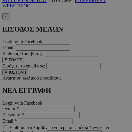
Προμηθευτής
/
BUILT BY BDIGITAL
| ADA CMS |
POWERED BY
Ονοματεπώνυμο
Λήξ
Πεδίο
WEBSTUDIO
PinToTopCookie
www.must.com.cy
12 ώ
×
ΕΙΣΟΔΟΣ ΜΕΛΩΝ
Login with Facebook
Email:
__cf_bm
29 λεπτ
Cloudflare Inc.
Κωδικός Πρόσβασης:
δευτερό
.twitter.com
ΕΙΣΟΔΟΣ
Εισάγετε το email σας:
Google Privacy Polic
ΑΠΟΣΤΟΛΗ
Ανάκτηση κωδικού πρόσβασης
__cf_bm
29 λεπτ
Cloudflare Inc.
ΝΕΑ ΕΓΓΡΑΦΗ
δευτερό
.pexels.com
Login with Facebook
Ονομα:*
Επώνυμο:*
Email:*
LangCookie
www.must.com.cy
1 εβδομ
Επιθυμώ να λαμβάνω ενημερώσεις μέσω Newsletter
μέρ