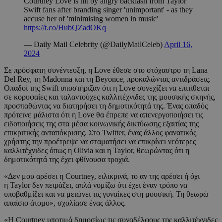
Courtney Love is hit by angry backlash from Taylor
Swift fans after branding singer 'unimportant' - as they
accuse her of 'minimising women in music'
https://t.co/HubQZadOKq
— Daily Mail Celebrity (@DailyMailCeleb)
April 16,
2024
Σε πρόσφατη συνέντευξη, η Love έθεσε στο στόχαστρο τη Lana
Del Rey, τη Madonna και τη Beyonce, προκαλώντας αντιδράσεις.
Οπαδοί της Swift υποστήριξαν ότι η Love συνεχίζει να επιτίθεται
σε κορυφαίες και ταλαντούχες καλλιτέχνιδες της μουσικής σκηνής,
προσπαθώντας να διατηρήσει τη δημοτικότητά της. Ένας οπαδός
πρότεινε μάλιστα ότι η Love θα έπρεπε να απενεργοποιήσει τις
ειδοποιήσεις της στα μέσα κοινωνικής δικτύωσης εξαιτίας της
επικριτικής ανταπόκρισης. Στο Twitter, ένας άλλος φανατικός
χρήστης την προέτρεψε να σταματήσει να επικρίνει νεότερες
καλλιτέχνιδες όπως η Olivia και η Taylor, θεωρώντας ότι η
δημοτικότητά της έχει φθίνουσα τροχιά.
«Δεν μου αρέσει η Courtney, ειλικρινά, το αν της αρέσει ή όχι
η Taylor δεν πειράζει, απλά νομίζω ότι έχει έναν τρόπο να
υποβαθμίζει και να μειώνει τις γυναίκες στη μουσική. Τη θεωρώ
απαίσιο άτομο», σχολίασε ένας άλλος.
«Η Courtney υποτιμά δημοσίως τις συναδέλφους της καλλιτέχνιδες