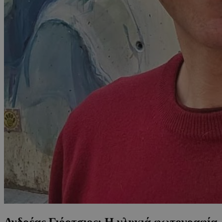
Ανδρέας Γιόρτσιος: Η γλυκιά φωτογραφία