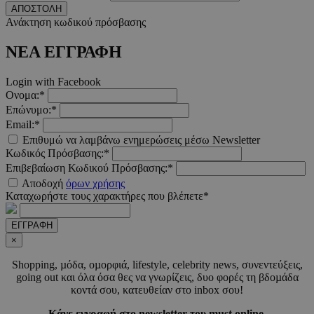
ΑΠΟΣΤΟΛΗ
Ανάκτηση κωδικού πρόσβασης
__cf_bm
29 λεπτ
Cloudflare Inc.
δευτερό
.twitter.com
ΝΕΑ ΕΓΓΡΑΦΗ
Google Privacy Polic
Login with Facebook
Ονομα:*
Επώνυμο:*
__cf_bm
29 λεπτ
Cloudflare Inc.
δευτερό
.pexels.com
Email:*
Επιθυμώ να λαμβάνω ενημερώσεις μέσω Newsletter
Κωδικός Πρόσβασης:*
Επιβεβαίωση Κωδικού Πρόσβασης:*
Αποδοχή
όρων χρήσης
Καταχωρήστε τους χαρακτήρες που βλέπετε*
LangCookie
www.must.com.cy
1 εβδομ
μέρ
ΕΓΓΡΑΦΗ
CookieScriptConsent
4 εβδο
×
CookieScript
2 μέ
www.must.com.cy
Shopping, µόδα, οµορφιά, lifestyle, celebrity news, συνεντεύξεις,
going out και όλα όσα θες να γνωρίζεις, δυο φορές τη βδοµάδα
κοντά σου, κατευθείαν στο inbox σου!
Κάνε εγγραφή στο newsletter του must online.