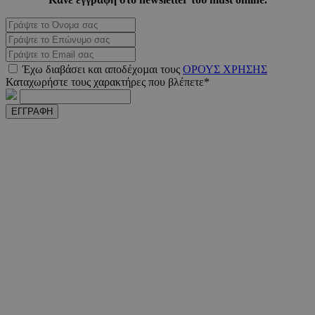
_scc_session
.entelia-
19 λεπτ
adserver.com
δευτερό
Έχω διαβάσει και αποδέχοµαι τους
ΟΡΟΥΣ ΧΡΗΣΗΣ
PHPSESSID
συνεδ
PHP.net
Καταχωρήστε τους χαρακτήρες που βλέπετε*
www.must.com.cy
ΕΓΓΡΑΦΗ
PHPSESSID
συνεδ
PHP.net
m.must.com.cy