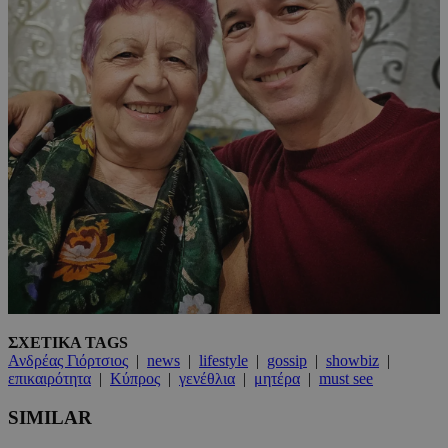
ΣΧΕΤΙΚΑ TAGS
Ανδρέας Γιόρτσιος
|
news
|
lifestyle
|
gossip
|
showbiz
|
επικαιρότητα
|
Κύπρος
|
γενέθλια
|
μητέρα
|
must see
SIMILAR