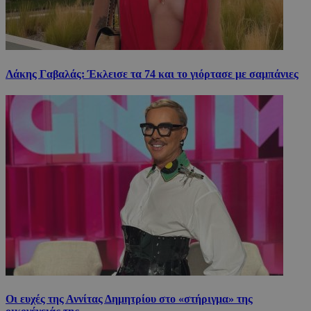
Λάκης Γαβαλάς: Έκλεισε τα 74 και το γιόρτασε με σαμπάνιες
Οι ευχές της Αννίτας Δημητρίου στο «στήριγμα» της