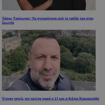
Τάσος Τρύφωνος: Τα στιγμιότυπα από το ταξίδι του στην
Σκωτία
Έγιναν γονείς για πρώτη φορά ο 2J και η Κάτια Κυριακούδη