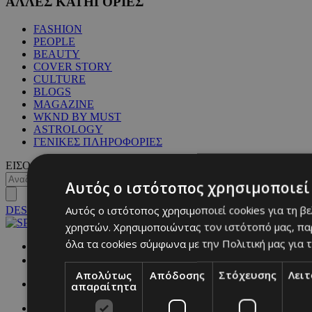
ΑΛΛΕΣ ΚΑΤΗΓΟΡΙΕΣ
FASHION
PEOPLE
BEAUTY
COVER STORY
CULTURE
BLOGS
MAGAZINE
WKND BY MUST
ASTROLOGY
ΓΕΝΙΚΕΣ ΠΛΗΡΟΦΟΡΙΕΣ
ΕΙΣΟΔΟΣ
Αυτός ο ιστότοπος χρησιμοποιεί 
Αυτός ο ιστότοπος χρησιμοποιεί cookies για τη β
DESKTOP
χρηστών. Χρησιμοποιώντας τον ιστότοπό μας, πα
όλα τα cookies σύμφωνα με την Πολιτική μας για τ
NETWORK:
Απολύτως
Απόδοσης
Στόχευσης
Λει
απαραίτητα