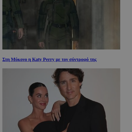
Στη Μύκονο η Katy Perry με τον σύντροφό της