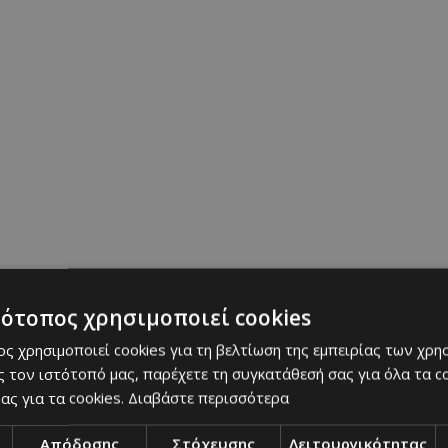
ά τοπία και ασυναγώνιστη θέα στον νυχτερινό ουρ
νθρώπους από όλο τον κόσμο. Στις ΗΠΑ, υπάρχο
 Yellowstone, το Glacier, το Rocky Mountain και 
κεψη. Στην Ελλάδα, οι επιλογές περιλαμβάνουν το
τη λίμνη Κερκίνη και την Πίνδο.
τότοπος χρησιμοποιεί cookies
ς χρησιμοποιεί cookies για τη βελτίωση της εμπειρίας των χρη
 τον ιστότοπό μας, παρέχετε τη συγκατάθεσή σας για όλα τα 
ας για τα cookies.
Διαβάστε περισσότερα
Απόδοσης
Στόχευσης
Λειτουργικότητας