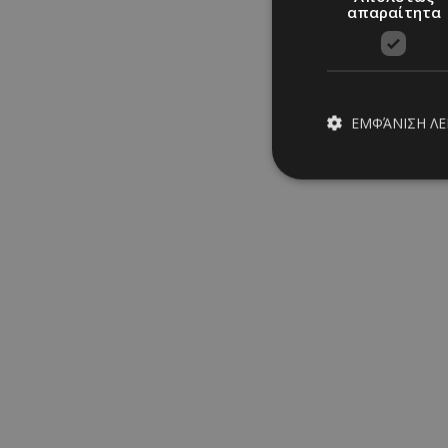
απαραίτητα
ΕΜΦΆΝΙΣΗ Λ
Απολύτω
Τα απολύτως απαραίτ
διαχείριση λογαρια
Ονοματεπώνυμο
PinToTopCookie
__cf_bm