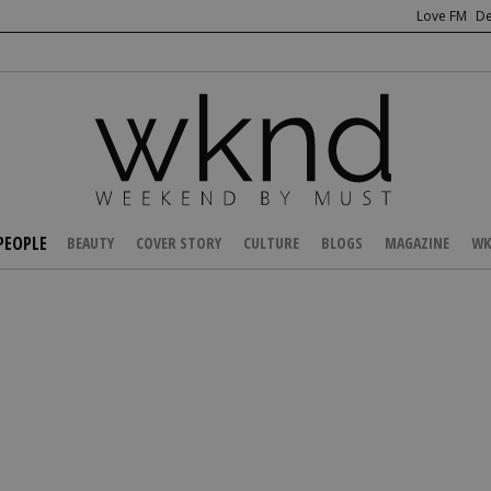
Love FM
De
PEOPLE
BEAUTY
COVER STORY
CULTURE
BLOGS
MAGAZINE
WK
/
CELEBS