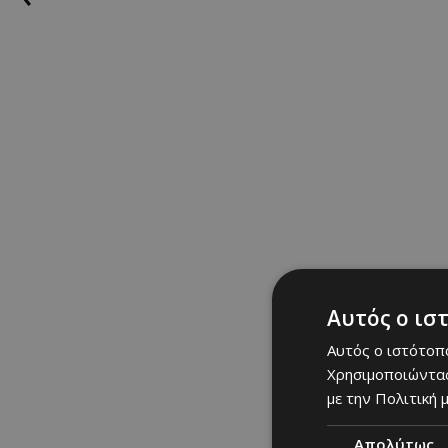
άγρια ζωή, εκπληκτικ
πάρκα προσελκύουν α
εθνικά πάρκα, όπως το
που αξίζουν μια επίσ
Βίκου, της Σαμαριάς, 
Αυτός ο ισ
Αυτός ο ιστότοπο
Χρησιμοποιώντας
με την Πολιτική μ
Απολύτως