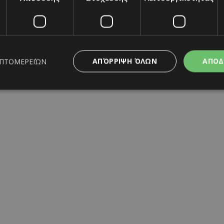
ΑΠΌΡΡΙΨΗ ΌΛΩΝ
ΑΠΟΔ
ΕΠΤΟΜΕΡΕΙΏΝ
ς απαραίτητα
Απόδοσης
Στόχευσης
Λειτουργικότητας
Μη ταξι
ητα cookies επιτρέπουν βασικές λειτουργίες του ιστότοπου, όπως τη σύνδεση χρή
σμού. Ο ιστότοπος δεν μπορεί να χρησιμοποιηθεί σωστά χωρίς τα απολύτως απαραί
Προμηθευτής
/
Λήξη
Περιγραφή
Πεδίο
www.must.com.cy
12 ώρες
Χρησιμοποιείται για σκοπούς C
εμφανίζει μόνο μια φορά την 
διάφορες διαφημιστικές ενέργε
take over banner και τα push 
banners.
29 λεπτά 59
Αυτό το cookie χρησιμοποιείτα
Cloudflare Inc.
δευτερόλεπτα
μεταξύ ανθρώπων και ρομπότ. 