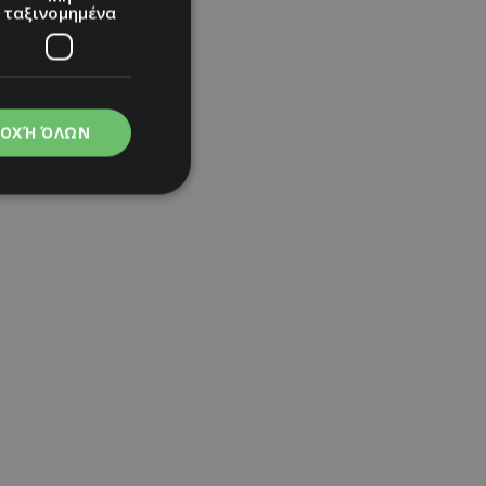
ταξινομημένα
ΟΧΉ ΌΛΩΝ
νομημένα
στη και τη
τητα cookies.
apping δηλαδή να
ημέρα στον χρήστη
ιες όπως είναι το
up και push down
ι για τη διάκριση
Αυτό είναι