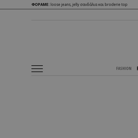
ΦΟΡΑΜΕ:
loose jeans, jelly σανδάλια και broderie top
FASHION
Αρχική Σελίδα
/
PEOPLE