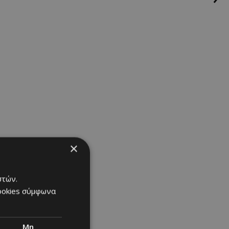
ανό, τα εθνικά
υν 63 μοναδικά
το Grand Canyon,
 Φαράγγι του
×
στών.
cookies σύμφωνα
Μη