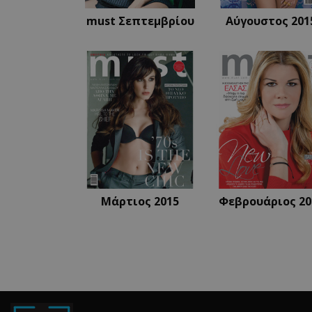
LangCookie
must Σεπτεμβρίου
Αύγουστος 201
CookieScriptConse
_scc_session
PHPSESSID
Μάρτιος 2015
Φεβρουάριος 20
PHPSESSID