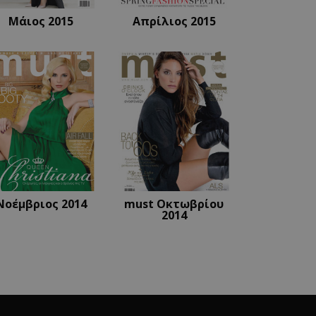
ρίσει την
τη.
Μάιος 2015
Απρίλιος 2015
ι από την υπηρεσία
αι τις προτιμήσεις
ίναι απαραίτητο το
om να λειτουργεί
ι για να διατηρήσει
από το διακομιστή.
 εφαρμογές που
όκειται για ένα
 που
ρηση μεταβλητών
Συνήθως είναι ένας
ίται, ο τρόπος με
εκριμένος για τον
ιγμα είναι η
δεσης για έναν
Νοέμβριος 2014
must Οκτωβρίου
2014
 εφαρμογές που
όκειται για ένα
 που
ρηση μεταβλητών
Συνήθως είναι ένας
ίται, ο τρόπος με
εκριμένος για τον
ιγμα είναι η
δεσης για έναν