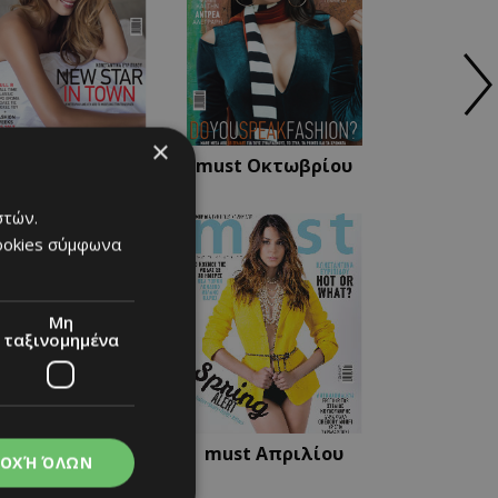
×
must Νοεμβρίου
must Οκτωβρίου
στών.
cookies σύμφωνα
Μη
ταξινομημένα
must Μαΐου
must Απριλίου
ΟΧΉ ΌΛΩΝ