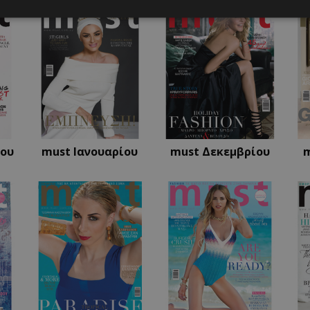
ς απαραίτητα
Απόδοσης
Στόχευσης
Λειτουργικότητας
Μη ταξι
ητα cookies επιτρέπουν βασικές λειτουργίες του ιστότοπου, όπως τη σύνδεση χρή
σμού. Ο ιστότοπος δεν μπορεί να χρησιμοποιηθεί σωστά χωρίς τα απολύτως απαραί
Προμηθευτής
/
Λήξη
Περιγραφή
Πεδίο
www.must.com.cy
12 ώρες
Χρησιμοποιείται για σκοπούς C
εμφανίζει μόνο μια φορά την 
ίου
must Ιανουαρίου
must Δεκεμβρίου
διάφορες διαφημιστικές ενέργε
take over banner και τα push 
banners.
29 λεπτά 59
Αυτό το cookie χρησιμοποιείτα
Cloudflare Inc.
δευτερόλεπτα
μεταξύ ανθρώπων και ρομπότ. 
.twitter.com
επωφελές για τον ιστότοπο, προ
έγκυρες αναφορές σχετικά με τ
ιστότοπού τους.
29 λεπτά 58
Αυτό το cookie χρησιμοποιείτα
Cloudflare Inc.
Google Privacy Policy
δευτερόλεπτα
μεταξύ ανθρώπων και ρομπότ. 
.pexels.com
επωφελές για τον ιστότοπο, προ
έγκυρες αναφορές σχετικά με τ
ιστότοπού τους.