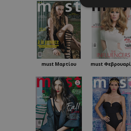
Απολύτω
Τα απολύτως απαραίτ
διαχείριση λογαρια
Ονοματεπώνυμο
PinToTopCookie
must Μαρτίου
must Φεβρουαρ
__cf_bm
__cf_bm