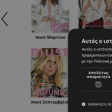
must Μαρτίου
must Φεβρουαρ
Αυτός ο ισ
Αυτός ο ιστότοπο
Χρησιμοποιώντας
με την Πολιτική μ
Απολύτως
απαραίτητα
must Σεπτεμβρίου
must Αυγούστ
ΕΜΦΆΝΙΣΗ Λ