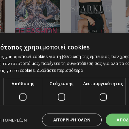
ίου
must Ιανουαρίου
must Δεκεμβρίου
τότοπος χρησιμοποιεί cookies
ς χρησιμοποιεί cookies για τη βελτίωση της εμπειρίας των χρη
 τον ιστότοπό μας, παρέχετε τη συγκατάθεσή σας για όλα τα 
ας για τα cookies.
Διαβάστε περισσότερα
Απόδοσης
Στόχευσης
Λειτουργικότητας
ου
must Ιουλίου
must Ιουνίου
ΑΠΌΡΡΙΨΗ ΌΛΩΝ
ΑΠΟΔ
ΕΠΤΟΜΕΡΕΙΏΝ