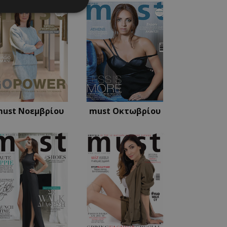
νομημένα
στη και τη
τητα cookies.
apping δηλαδή να
ημέρα στον χρήστη
must Νοεμβρίου
must Οκτωβρίου
ιες όπως είναι το
up και push down
ι για τη διάκριση
Αυτό είναι
κειμένου να κάνει
η χρήση του
ι για τη διάκριση
Αυτό είναι
κειμένου να κάνει
η χρήση του