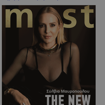
takeOverCookie
www.must.com.cy
1 μέρα
AdSphere-GDPR
delivery.ad-
1 χρόνος
sphere.eu