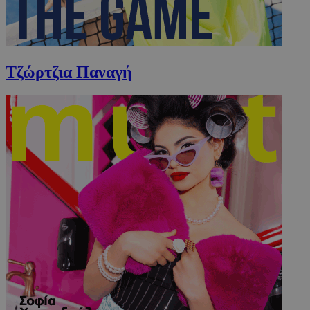
Τζώρτζια Παναγή