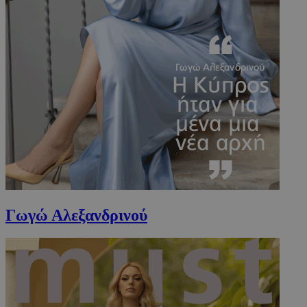
PHPSESSID
συνεδρί
PHP.net
m.must.com.cy
Γωγώ Αλεξανδρινού