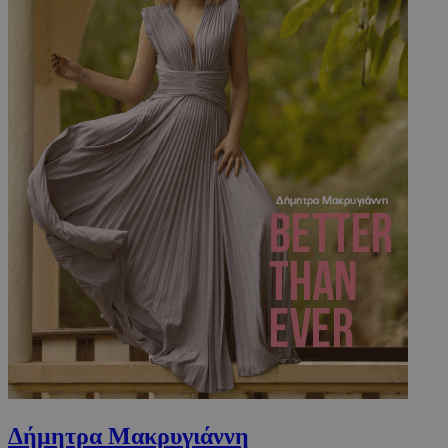
VISITOR_PRIVACY_METADATA
5 μήνες 4
YouTube
εβδομάδε
.youtube.com
Δήμητρα Μακρυγιάννη