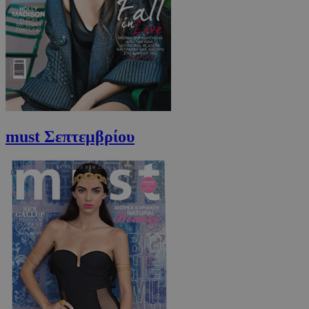
CookieScriptConsent
4 εβδομάδ
CookieScript
2 μέρες
www.must.com.cy
must Σεπτεμβρίου
_scc_session
.entelia-
19 λεπτά 5
adserver.com
δευτερόλε
PHPSESSID
συνεδρί
PHP.net
www.must.com.cy