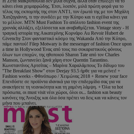
Η Ζέτα Μακρυπούλια δεν μιλά συχνά, αλλά όταν επιλέξει να το
κάνει είναι χειμαρρώδης. Έτσι, λοιπόν, μιλά πρώτη φορά για το
τέλος της εκπομπής της στον ΑΝΤ1, τον έρωτά της με τον Μιχάλη
Χατζηγιάννη, τι την συνδέει με την Κύπρο και τι σχέδια κάνει για
το μέλλον. ΜΤΝ Must Fashion Το απόλυτο fashion event της
χρονιάς αλλάζει, εξελίσσεται και αναβαθμίζεται. Vintage story - Η
τραγική ιστορία της Αικατερίνης Κορνάρο Au Revoir Hubert de
Givenchy Στον φανταστικό κόσμο της Wakanda Από την Κύπρο,
πάμε παντού! Filep Motwary is the messenger of fashion Once upon
a time in Hollywood Ένας από τους πιο σοκαριστικούς φόνους
όλων των εποχών, της ηθοποιού Sharon Tate από τον Charles
Manson, ζωντανεύει ξανά χάρη στον Quentin Tarantino.
Κωνσταντίνος Αρτσίτας – Μαρίνα Χαραλάμπους Το δίδυμο του
''The Breakfast Show'' στον Deejay 93.5 ήρθε για να μείνει! +
Fashion weeks - Φθινόπωρο / Χειμώνας 2018 + Renew your face
Επενδύστε σε προϊόντα ιδανικά για την επιδερμίδα σας για να
ανακτήσετε τη νεανικότητα και τη χαμένη λάμψη. + Όλα τα hot
πρόσωπα, οι must visit νέοι χώροι, όλοι οι... fashion και beauty
κανόνες της Άνοιξης και όλα όσα πρέπει να δεις και να κάνεις τον
μήνα που μπαίνει.