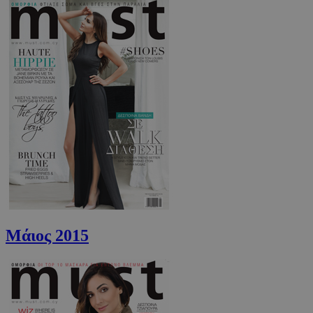
VISITOR_PRIVACY_METADATA
5 μήνες 4
YouTube
εβδομάδε
.youtube.com
Μάιος 2015