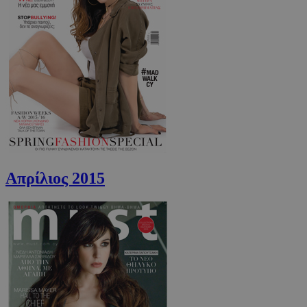
takeOverCookie
www.must.com.cy
1 μέρα
Απρίλιος 2015
AdSphere-GDPR
delivery.ad-
1 χρόνος
sphere.eu