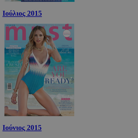
PHPSESSID
συνεδρί
PHP.net
Ιούλιος 2015
m.must.com.cy
Ιούνιος 2015