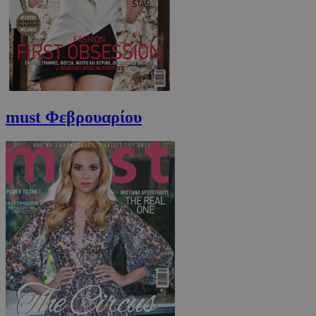
must Φεβρουαρίου