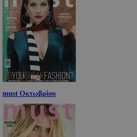
must Οκτωβρίου