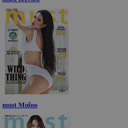
must Μαΐου