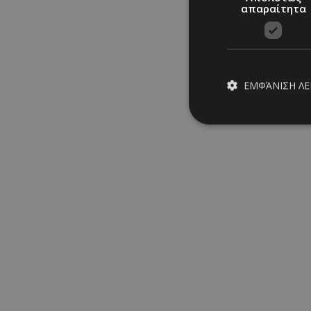
απαραίτητα
ΕΜΦΆΝΙΣΗ Λ
Απολύτω
Τα απολύτως απαραίτ
διαχείριση λογαρια
Ονοματεπώνυμο
PinToTopCookie
__cf_bm