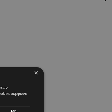
×
στών.
cookies σύμφωνα
Μη