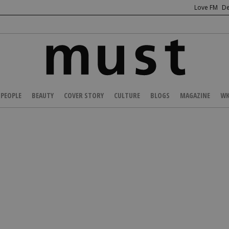
Love FM
De
PEOPLE
BEAUTY
COVER STORY
CULTURE
BLOGS
MAGAZINE
WK
/
SHOPPING
/
CLOTHES