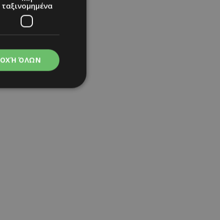
ταξινομημένα
ΟΧΉ ΌΛΩΝ
νομημένα
στη και τη
τητα cookies.
apping δηλαδή να
ημέρα στον χρήστη
ιες όπως είναι το
up και push down
ι για τη διάκριση
Αυτό είναι