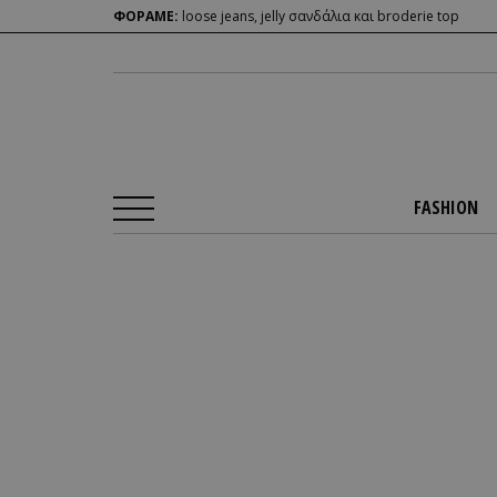
ΦΟΡΑΜΕ:
loose jeans, jelly σανδάλια και broderie top
FASHION
Αρχική Σελίδα
/
FASHION