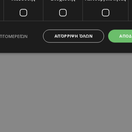
ΑΠΌΡΡΙΨΗ ΌΛΩΝ
ΑΠΟΔ
ΕΠΤΟΜΕΡΕΙΏΝ
ς απαραίτητα
Απόδοσης
Στόχευσης
Λειτουργικότητας
Μη ταξι
ητα cookies επιτρέπουν βασικές λειτουργίες του ιστότοπου, όπως τη σύνδεση χρή
σμού. Ο ιστότοπος δεν μπορεί να χρησιμοποιηθεί σωστά χωρίς τα απολύτως απαραί
Προμηθευτής
/
Λήξη
Περιγραφή
Πεδίο
www.must.com.cy
12 ώρες
Χρησιμοποιείται για σκοπούς C
εμφανίζει μόνο μια φορά την 
διάφορες διαφημιστικές ενέργε
take over banner και τα push 
banners.
29 λεπτά 59
Αυτό το cookie χρησιμοποιείτα
Cloudflare Inc.
δευτερόλεπτα
μεταξύ ανθρώπων και ρομπότ. 