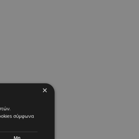
 tank top και
 mules μας
τα σικάτο. Την
ρ.
×
στών.
cookies σύμφωνα
Μη