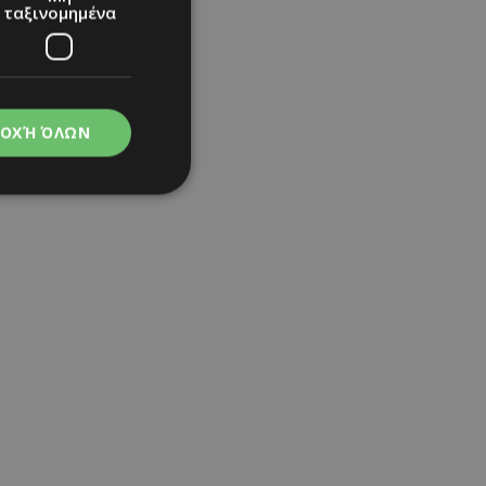
ταξινομημένα
ΟΧΉ ΌΛΩΝ
νομημένα
στη και τη
τητα cookies.
apping δηλαδή να
ημέρα στον χρήστη
ιες όπως είναι το
up και push down
ι για τη διάκριση
Αυτό είναι