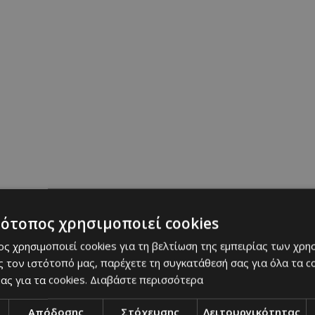
 να φορέσει μια μπεζ παντελόνα με ένα απλό λευκό
να κόκκινο blazer με χρυσά κουμπιά και κόκκινα
λο look με μερικές μικρές πινελιές δείχνει απόλυ
ωσε με nude bodycross τσάντα και gold αξεσουά
ση
|
στυλ
|
μόδα
|
ιδέες
τότοπος χρησιμοποιεί cookies
ταία Ενημέρωση
ς χρησιμοποιεί cookies για τη βελτίωση της εμπειρίας των χρη
 τον ιστότοπό μας, παρέχετε τη συγκατάθεσή σας για όλα τα 
ας για τα cookies.
Διαβάστε περισσότερα
Απόδοσης
Στόχευσης
Λειτουργικότητας