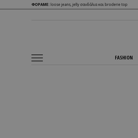
ΦΟΡΑΜΕ:
loose jeans, jelly σανδάλια και broderie top
FASHION
Αρχική Σελίδα
/
FASHION