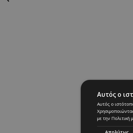
Τετάρτη, 24 Ιουνίου, 2020
Η Iva Jeremic επέλεξε
συνδυάζοντάς τα με έ
απέδειξε πως ένα εύκο
εμφάνισή της ολοκλήρ
ΣΧΕΤΙΚΑ TAGS
blogger
|
look
|
εμφάνι
Αυτός ο ισ
LOOKS: Τελευ
Αυτός ο ιστότοπο
Χρησιμοποιώντας
με την Πολιτική μ
Απολύτως