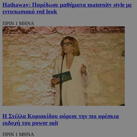
Hathaway: Παρέδωσε μαθήματα maternity style με
εντυπωσιακό red lοοk
ΠΡΙΝ 1 ΜΗΝΑ
Η Στέλλα Κυριακίδου φόρεσε την πιο φρέσκια
εκδοχή του power suit
ΠΡΙΝ 1 ΜΗΝΑ