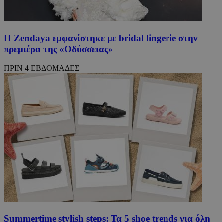
Η Zendaya εμφανίστηκε με bridal lingerie στην
πρεμιέρα της «Οδύσσειας»
ΠΡΙΝ 4 ΕΒΔΟΜΑΔΕΣ
Summertime stylish steps: Τα 5 shoe trends για όλη