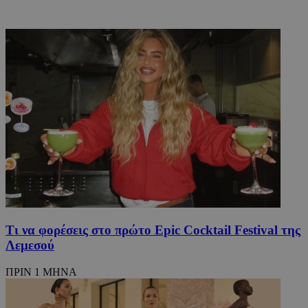
PHPSESSID
συνεδρί
PHP.net
m.must.com.cy
Τι να φορέσεις στο πρώτο Epic Cocktail Festival της
Λεμεσού
ΠΡΙΝ 1 ΜΗΝΑ