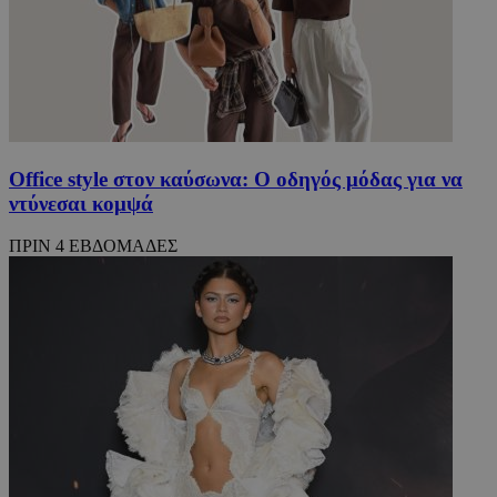
Office style στον καύσωνα: Ο οδηγός μόδας για να
ντύνεσαι κομψά
ΠΡΙΝ 4 ΕΒΔΟΜΑΔΕΣ