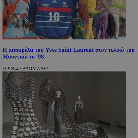
Η πασαρέλα του Yves Saint Laurent στον τελικό του
Μουντιάλ το '98
ΠΡΙΝ 4 ΕΒΔΟΜΑΔΕΣ