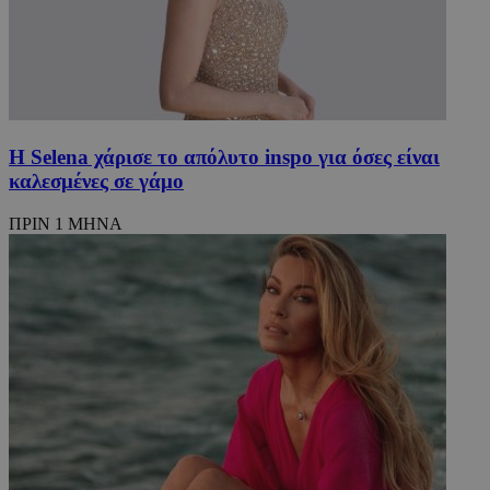
takeOverCookie
www.must.com.cy
1 μέρα
Η Selena χάρισε το απόλυτο inspo για όσες είναι
καλεσμένες σε γάμο
ΠΡΙΝ 1 ΜΗΝΑ
AdSphere-GDPR
delivery.ad-
1 χρόνος
sphere.eu