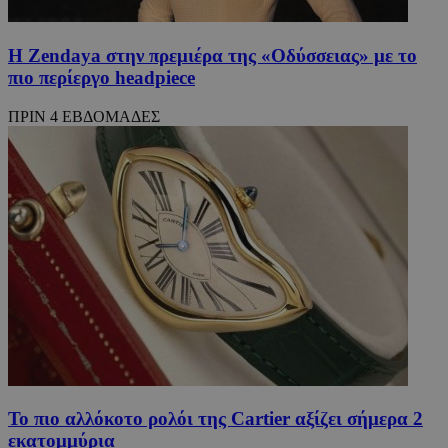
Η Zendaya στην πρεμιέρα της «Οδύσσειας» με το
πιο περίεργο headpiece
ΠΡΙΝ 4 ΕΒΔΟΜΑΔΕΣ
Το πιο αλλόκοτο ρολόι της Cartier αξίζει σήμερα 2
εκατομμύρια