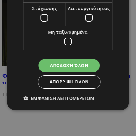
Στόχευσης
Λειτουργικότητας
Μη ταξινομημένα
ΑΠΟΔΟΧΉ ΌΛΩΝ
Φωτεινή Τσιρίδου: Το τολμηρό suit που επέλεξε για
ΑΠΌΡΡΙΨΗ ΌΛΩΝ
τα Wiz 30 Best Bars
ΠΡΙΝ 4 ΕΒΔΟΜΑΔΕΣ
ΕΜΦΆΝΙΣΗ ΛΕΠΤΟΜΕΡΕΙΏΝ
Απολύτως απαραίτητα
Απόδοσης
Στόχευσης
Λειτουργικότητας