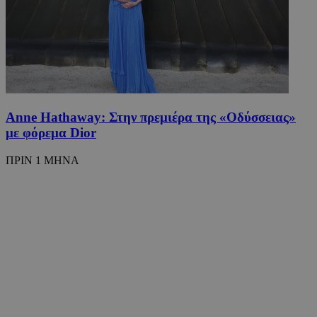
www.must.com.cy
Anne Hathaway: Στην πρεμιέρα της «Οδύσσειας»
με φόρεμα Dior
ΠΡΙΝ 1 ΜΗΝΑ