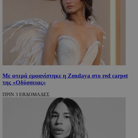
Με φτερά εμφανίστηκε η Zendaya στο red carpet
της «Οδύσσειας»
ΠΡΙΝ 3 ΕΒΔΟΜΑΔΕΣ