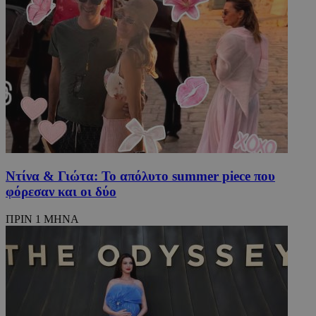
CookieScriptConsent
4 εβδομάδ
CookieScript
2 μέρες
www.must.com.cy
Ντίνα & Γιώτα: Το απόλυτο summer piece που
φόρεσαν και οι δύο
ΠΡΙΝ 1 ΜΗΝΑ
_scc_session
.entelia-
19 λεπτά 5
adserver.com
δευτερόλε
PHPSESSID
συνεδρί
PHP.net