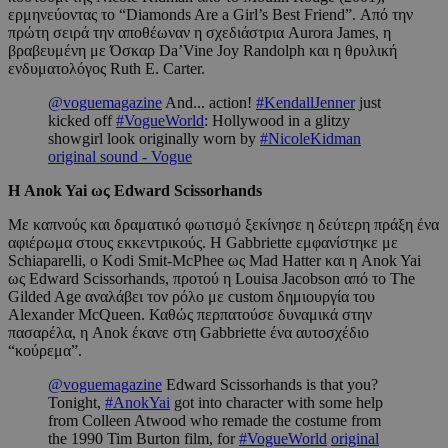
ερμηνεύοντας το “Diamonds Are a Girl’s Best Friend”. Από την
πρώτη σειρά την αποθέωναν η σχεδιάστρια Aurora James, η
βραβευμένη με Όσκαρ Da’Vine Joy Randolph και η θρυλική
ενδυματολόγος Ruth E. Carter.
@voguemagazine
And... action!
#KendallJenner
just
kicked off
#VogueWorld
: Hollywood in a glitzy
showgirl look originally worn by
#NicoleKidman
original sound - Vogue
Η Anok Yai ως Edward Scissorhands
Με καπνούς και δραματικό φωτισμό ξεκίνησε η δεύτερη πράξη ένα
αφιέρωμα στους εκκεντρικούς. Η Gabbriette εμφανίστηκε με
Schiaparelli, ο Kodi Smit-McPhee ως Mad Hatter και η Anok Yai
ως Edward Scissorhands, προτού η Louisa Jacobson από το The
Gilded Age αναλάβει τον ρόλο με custom δημιουργία του
Alexander McQueen. Καθώς περπατούσε δυναμικά στην
πασαρέλα, η Anok έκανε στη Gabbriette ένα αυτοσχέδιο
“κούρεμα”.
@voguemagazine
Edward Scissorhands is that you?
Tonight,
#AnokYai
got into character with some help
from Colleen Atwood who remade the costume from
the 1990 Tim Burton film, for
#VogueWorld
original