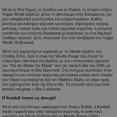
Μετά τη Νέα Υόρκη, το Λονδίνο και το Παρίσι, το τέταρτο ετήσιο
Vogue World ταξίδεψε φέτος το φθινόπωρο στην Καλιφόρνια, για
μια εκθαμβωτική γιορτή μόδας και κινηματογράφου. Καθώς
μοντέλα και διάσημοι φόρεσαν κοστούμια, δημιουργίες υψηλής
ραπτικής, custom looks και σπάνια αρχειακά κομμάτια, η ιστορική
τοποθεσία των στούντιο Paramount μετατράπηκε σε ένα λαμπερό
υπαίθριο σκηνικό. Δείτε αναλυτικά όλα όσα συνέβησαν στο Vogue
World: Hollywood.
Μετά από χορηγούμενα segments με τις Maude Apatow και
Cynthia Erivo, ήταν η σταρ του Moulin Rouge που έδωσε το
εναρκτήριο λάκτισμα στη βραδιά, με μια εντυπωσιακή ερμηνεία
του “Put the Blame On Mame” από την ταινία Gilda του 1946, με
πρωταγωνίστρια τη Rita Hayworth. Στη συνέχεια περπάτησε στην
πασαρέλα του στούντιο φορώντας μια custom μαύρη σατέν bustier
του Chanel σχεδιασμένη από τον Matthieu Blazy, ως φόρο τιμής
στο εμβληματικό look της Hayworth. Τη σκηνοθετική επιμέλεια
φυσικά υπέγραφε ο Baz Luhrmann.
Η Kendall Jenner ως showgirl
Μετά από ένα σύντομο αφιέρωμα στην Jessica Rabbit, η Kendall
Jenner εμφανίστηκε στην πασαρέλα φορώντας το αυθεντικό
κοστούμι της Nicole Kidman από το Moulin Rouge (2001),