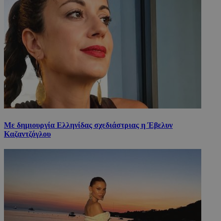
Με δημιουργία Ελληνίδας σχεδιάστριας η Έβελυν
Καζαντζόγλου