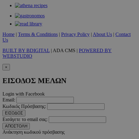
PinToTopCookie
www.must.com.cy
12 ώ
Home
|
Terms & Conditions
|
Privacy Policy
|
About Us
|
Contact
Us
__cf_bm
29 λεπτ
Cloudflare Inc.
δευτερό
.twitter.com
BUILT BY BDIGITAL
| ADA CMS |
POWERED BY
WEBSTUDIO
Google Privacy Polic
×
ΕΙΣΟΔΟΣ ΜΕΛΩΝ
__cf_bm
29 λεπτ
Cloudflare Inc.
δευτερό
.pexels.com
Login with Facebook
Email:
Κωδικός Πρόσβασης:
ΕΙΣΟΔΟΣ
Εισάγετε το email σας:
LangCookie
www.must.com.cy
1 εβδομ
μέρ
ΑΠΟΣΤΟΛΗ
Ανάκτηση κωδικού πρόσβασης
CookieScriptConsent
4 εβδο
CookieScript