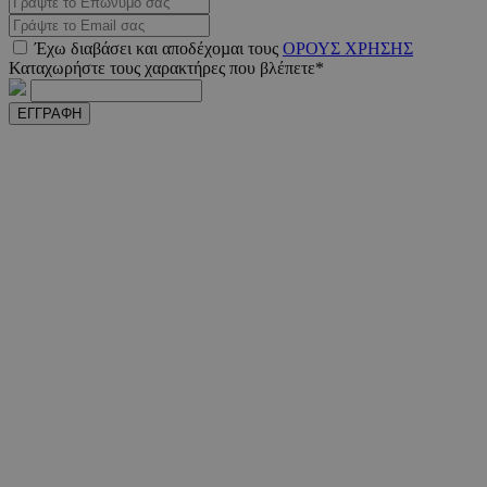
Έχω διαβάσει και αποδέχοµαι τους
ΟΡΟΥΣ ΧΡΗΣΗΣ
Καταχωρήστε τους χαρακτήρες που βλέπετε*
ΕΓΓΡΑΦΗ
VISITOR_PRIVACY_METADATA
5 μήνε
YouTube
εβδομ
.youtube.com
takeOverCookie
www.must.com.cy
1 μέ