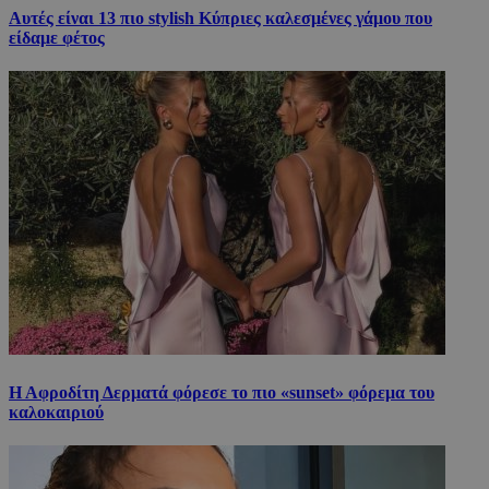
Αυτές είναι 13 πιο stylish Κύπριες καλεσμένες γάμου που
είδαμε φέτος
Η Αφροδίτη Δερματά φόρεσε το πιο «sunset» φόρεμα του
καλοκαιριού