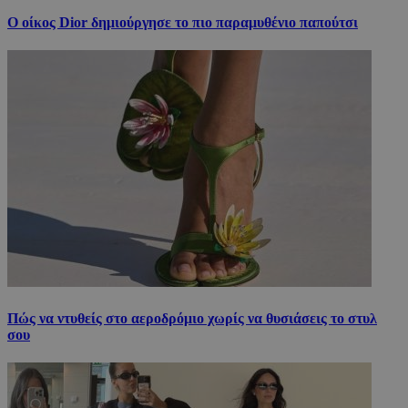
Ο οίκος Dior δημιούργησε το πιο παραμυθένιο παπούτσι
Πώς να ντυθείς στο αεροδρόμιο χωρίς να θυσιάσεις το στυλ
σου