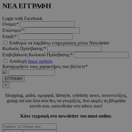
2 μέ
www.must.com.cy
ΝΕΑ ΕΓΓΡΑΦΗ
Login with Facebook
Ονομα:*
Επώνυμο:*
_scc_session
.entelia-
19 λεπτ
Email:*
adserver.com
δευτερό
Επιθυμώ να λαμβάνω ενημερώσεις μέσω Newsletter
Κωδικός Πρόσβασης:*
Επιβεβαίωση Κωδικού Πρόσβασης:*
Αποδοχή
όρων χρήσης
PHPSESSID
συνεδ
PHP.net
www.must.com.cy
Καταχωρήστε τους χαρακτήρες που βλέπετε*
ΕΓΓΡΑΦΗ
×
Shopping, µόδα, οµορφιά, lifestyle, celebrity news, συνεντεύξεις,
going out και όλα όσα θες να γνωρίζεις, δυο φορές τη βδοµάδα
κοντά σου, κατευθείαν στο inbox σου!
Κάνε εγγραφή στο newsletter του must online.
PHPSESSID
συνεδ
PHP.net
m.must.com.cy