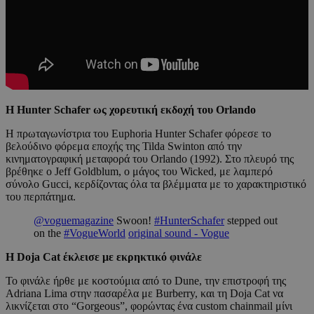
Η Hunter Schafer ως χορευτική εκδοχή του Orlando
Η πρωταγωνίστρια του Euphoria Hunter Schafer φόρεσε το
βελούδινο φόρεμα εποχής της Tilda Swinton από την
κινηματογραφική μεταφορά του Orlando (1992). Στο πλευρό της
βρέθηκε ο Jeff Goldblum, ο μάγος του Wicked, με λαμπερό
σύνολο Gucci, κερδίζοντας όλα τα βλέμματα με το χαρακτηριστικό
του περπάτημα.
@voguemagazine
Swoon!
#HunterSchafer
stepped out
on the
#VogueWorld
original sound - Vogue
Η Doja Cat έκλεισε με εκρηκτικό φινάλε
Το φινάλε ήρθε με κοστούμια από το Dune, την επιστροφή της
Adriana Lima στην πασαρέλα με Burberry, και τη Doja Cat να
λικνίζεται στο “Gorgeous”, φορώντας ένα custom chainmail μίνι