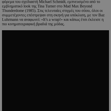
φόρεμα του σχεδιαστή Michael Schmidt, εμπνευσμένο από το
εμβληματικό look της Tina Turner στο Mad Max Beyond
Thunderdome (1985). Στις τελευταίες στιγμές του σόου, όλοι οι
συμμετέχοντες επέστρεψαν στη σκηνή για υπόκλιση, με τον Baz
Luhrmann να αναφωνεί: «It’s a wrap!» και κάπως έτσι έκλεισε η
πιο κινηματογραφική βραδιά της μόδας.