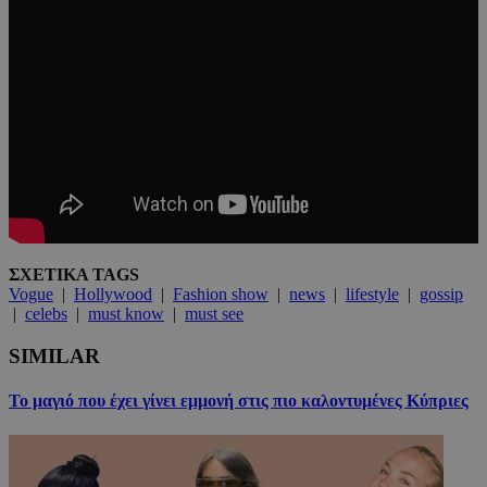
ΣΧΕΤΙΚΑ TAGS
Vogue
|
Hollywood
|
Fashion show
|
news
|
lifestyle
|
gossip
|
celebs
|
must know
|
must see
SIMILAR
Το μαγιό που έχει γίνει εμμονή στις πιο καλοντυμένες Κύπριες