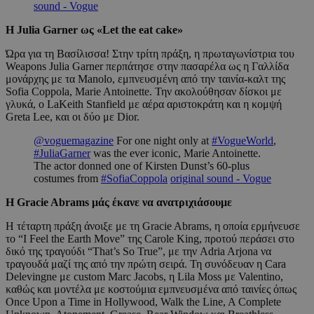
sound - Vogue
Η Julia Garner ως «Let the eat cake»
Ώρα για τη Βασίλισσα! Στην τρίτη πράξη, η πρωταγωνίστρια του
Weapons Julia Garner περπάτησε στην πασαρέλα ως η Γαλλίδα
μονάρχης με τα Manolo, εμπνευσμένη από την ταινία-καλτ της
Sofia Coppola, Marie Antoinette. Την ακολούθησαν δίσκοι με
γλυκά, ο LaKeith Stanfield με αέρα αριστοκράτη και η κομψή
Greta Lee, και οι δύο με Dior.
@voguemagazine
For one night only at
#VogueWorld
,
#JuliaGarner
was the ever iconic, Marie Antoinette.
The actor donned one of Kirsten Dunst’s 60-plus
costumes from
#SofiaCoppola
original sound - Vogue
Η Gracie Abrams μάς έκανε να ανατριχιάσουμε
Η τέταρτη πράξη άνοιξε με τη Gracie Abrams, η οποία ερμήνευσε
το “I Feel the Earth Move” της Carole King, προτού περάσει στο
δικό της τραγούδι “That’s So True”, με την Adria Arjona να
τραγουδά μαζί της από την πρώτη σειρά. Τη συνόδευαν η Cara
Delevingne με custom Marc Jacobs, η Lila Moss με Valentino,
καθώς και μοντέλα με κοστούμια εμπνευσμένα από ταινίες όπως
Once Upon a Time in Hollywood, Walk the Line, A Complete