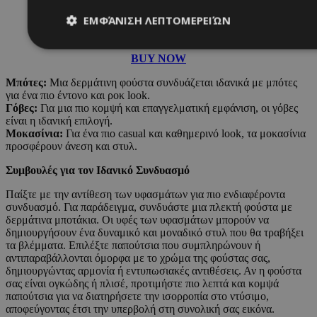
ΕΜΦΆΝΙΣΗ ΛΕΠΤΟΜΕΡΕΙΏΝ
BUY NOW
Απολύτως απαραίτητα
Απόδοσης
Στόχευσης
Λ
Μπότες:
Μια δερμάτινη φούστα συνδυάζεται ιδανικά με μπότες
για ένα πιο έντονο και ροκ look.
Τα απολύτως απαραίτητα cookies επιτρέπουν βασικές λειτουργ
Γόβες:
Για μια πιο κομψή και επαγγελματική εμφάνιση, οι γόβες
χρήστη και τη διαχείριση λογαριασμού. Ο ιστότοπος δεν μπορε
είναι η ιδανική επιλογή.
απολύτως απαραίτητα cookies.
Μοκασίνια:
Για ένα πιο casual και καθημερινό look, τα μοκασίνια
προσφέρουν άνεση και στυλ.
Προμηθευτής
/
Ονοματεπώνυμο
Λήξ
Πεδίο
Συμβουλές για τον Ιδανικό Συνδυασμό
PinToTopCookie
www.must.com.cy
12 ώ
Παίξτε με την αντίθεση των υφασμάτων για πιο ενδιαφέροντα
συνδυασμό. Για παράδειγμα, συνδυάστε μια πλεκτή φούστα με
δερμάτινα μποτάκια. Οι υφές των υφασμάτων μπορούν να
δημιουργήσουν ένα δυναμικό και μοναδικό στυλ που θα τραβήξει
τα βλέμματα. Επιλέξτε παπούτσια που συμπληρώνουν ή
αντιπαραβάλλονται όμορφα με το χρώμα της φούστας σας,
__cf_bm
29 λεπτ
δημιουργώντας αρμονία ή εντυπωσιακές αντιθέσεις. Αν η φούστα
Cloudflare Inc.
δευτερό
.twitter.com
σας είναι ογκώδης ή πλισέ, προτιμήστε πιο λεπτά και κομψά
παπούτσια για να διατηρήσετε την ισορροπία στο ντύσιμο,
αποφεύγοντας έτσι την υπερβολή στη συνολική σας εικόνα.
Google Privacy Polic