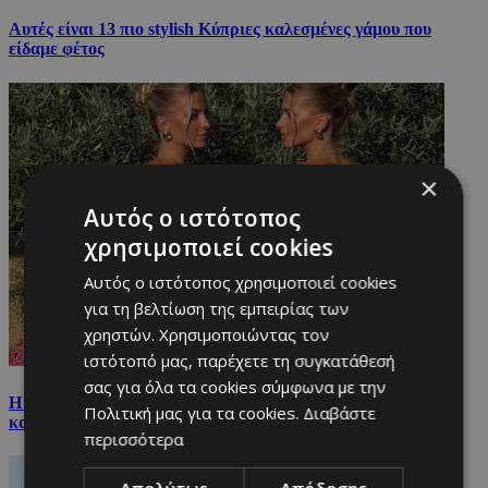
Αυτές είναι 13 πιο stylish Κύπριες καλεσμένες γάμου που
είδαμε φέτος
×
Αυτός ο ιστότοπος
χρησιμοποιεί cookies
Αυτός ο ιστότοπος χρησιμοποιεί cookies
για τη βελτίωση της εμπειρίας των
χρηστών. Χρησιμοποιώντας τον
ιστότοπό μας, παρέχετε τη συγκατάθεσή
σας για όλα τα cookies σύμφωνα με την
Η Αφροδίτη Δερματά φόρεσε το πιο «sunset» φόρεμα του
Πολιτική μας για τα cookies.
Διαβάστε
καλοκαιριού
περισσότερα
Απολύτως
Απόδοσης