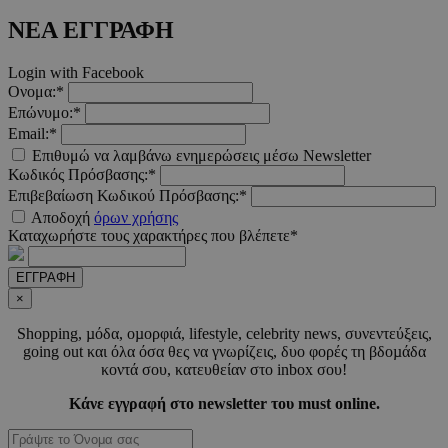
ΝΕΑ ΕΓΓΡΑΦΗ
Login with Facebook
Ονομα:*
Επώνυμο:*
Email:*
Επιθυμώ να λαμβάνω ενημερώσεις μέσω Newsletter
Κωδικός Πρόσβασης:*
VISITOR_PRIVACY_METADATA
5 μήνες 4
YouTube
εβδομάδε
.youtube.com
Επιβεβαίωση Κωδικού Πρόσβασης:*
Αποδοχή
όρων χρήσης
Καταχωρήστε τους χαρακτήρες που βλέπετε*
ΕΓΓΡΑΦΗ
×
Shopping, µόδα, οµορφιά, lifestyle, celebrity news, συνεντεύξεις,
going out και όλα όσα θες να γνωρίζεις, δυο φορές τη βδοµάδα
κοντά σου, κατευθείαν στο inbox σου!
Κάνε εγγραφή στο newsletter του must online.