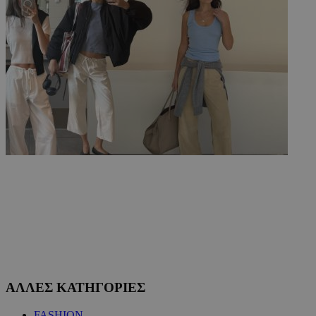
LangCookie
www.must.com.cy
1 εβδομάδα
μέρες
CookieScriptConsent
4 εβδομάδ
CookieScript
2 μέρες
www.must.com.cy
_scc_session
.entelia-
19 λεπτά 5
adserver.com
δευτερόλε
ΑΛΛΕΣ ΚΑΤΗΓΟΡΙΕΣ
FASHION