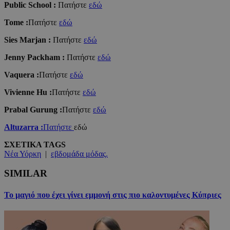
Public School :
Πατήστε
εδώ
Tome :
Πατήστε
εδώ
Sies Marjan :
Πατήστε
εδώ
Jenny Packham :
Πατήστε
εδώ
Vaquera :
Πατήστε
εδώ
Vivienne Hu :
Πατήστε
εδώ
Prabal Gurung :
Πατήστε
εδώ
Altuzarra :
Πατήστε
εδώ
ΣΧΕΤΙΚΑ TAGS
Νέα Υόρκη
|
εβδομάδα μόδας.
SIMILAR
Το μαγιό που έχει γίνει εμμονή στις πιο καλοντυμένες Κύπριες