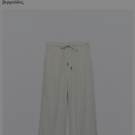
βερμούδες.