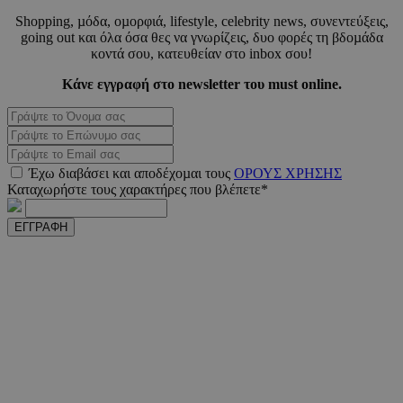
Shopping, µόδα, οµορφιά, lifestyle, celebrity news, συνεντεύξεις,
VISITOR_PRIVACY_METADATA
5 μήνε
YouTube
going out και όλα όσα θες να γνωρίζεις, δυο φορές τη βδοµάδα
εβδομ
.youtube.com
κοντά σου, κατευθείαν στο inbox σου!
Κάνε εγγραφή στο newsletter του must online.
Έχω διαβάσει και αποδέχοµαι τους
ΟΡΟΥΣ ΧΡΗΣΗΣ
Καταχωρήστε τους χαρακτήρες που βλέπετε*
takeOverCookie
www.must.com.cy
1 μέ
ΕΓΓΡΑΦΗ
AdSphere-GDPR
delivery.ad-
1 χρό
sphere.eu