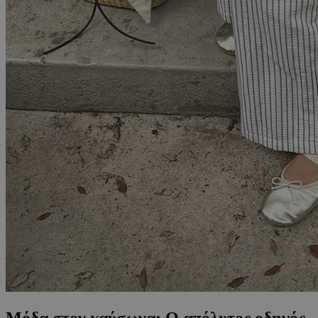
Μόδα στον καύσωνα: O απόλυτος οδηγός