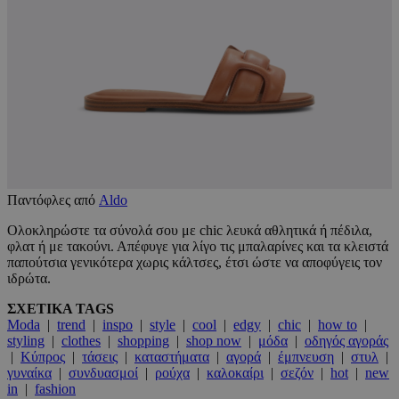
Παντόφλες από
Aldo
Ολοκληρώστε τα σύνολά σου με chic λευκά αθλητικά ή πέδιλα,
φλατ ή με τακούνι. Απέφυγε για λίγο τις μπαλαρίνες και τα κλειστά
παπούτσια γενικότερα χωρις κάλτσες, έτσι ώστε να αποφύγεις τον
ιδρώτα.
ΣΧΕΤΙΚΑ TAGS
Moda
|
trend
|
inspo
|
style
|
cool
|
edgy
|
chic
|
how to
|
styling
|
clothes
|
shopping
|
shop now
|
μόδα
|
οδηγός αγοράς
|
Κύπρος
|
τάσεις
|
καταστήματα
|
αγορά
|
έμπνευση
|
στυλ
|
γυναίκα
|
συνδυασμοί
|
ρούχα
|
καλοκαίρι
|
σεζόν
|
hot
|
new
in
|
fashion