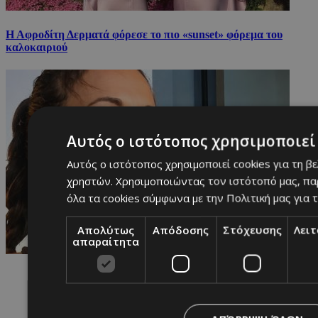
Η Αφροδίτη Δερματά φόρεσε το πιο «sunset» φόρεμα του
καλοκαιριού
Αυτός ο ιστότοπος χρησιμοποιεί 
Αυτός ο ιστότοπος χρησιμοποιεί cookies για τη β
χρηστών. Χρησιμοποιώντας τον ιστότοπό μας, πα
όλα τα cookies σύμφωνα με την Πολιτική μας για τ
Απολύτως
Απόδοσης
Στόχευσης
Λει
απαραίτητα