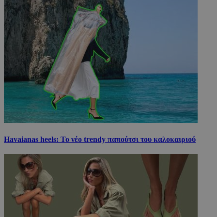
Havaianas heels: Το νέο trendy παπούτσι του καλοκαιριού