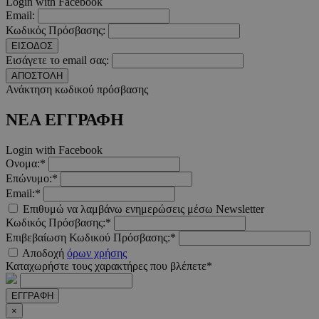
Login with Facebook
Email:
PHPSESSID
συνεδ
PHP.net
Κωδικός Πρόσβασης:
www.must.com.cy
ΕΙΣΟΔΟΣ
Εισάγετε το email σας:
ΑΠΟΣΤΟΛΗ
Ανάκτηση κωδικού πρόσβασης
ΝΕΑ ΕΓΓΡΑΦΗ
Login with Facebook
Ονομα:*
Επώνυμο:*
PHPSESSID
συνεδ
PHP.net
Email:*
m.must.com.cy
Επιθυμώ να λαμβάνω ενημερώσεις μέσω Newsletter
Κωδικός Πρόσβασης:*
Επιβεβαίωση Κωδικού Πρόσβασης:*
Αποδοχή
όρων χρήσης
Καταχωρήστε τους χαρακτήρες που βλέπετε*
ΕΓΓΡΑΦΗ
×