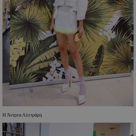
Η Άντρεα Αλετράρη