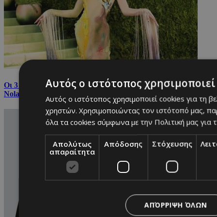
Αυτός ο ιστότοπος χρησιμοποιεί 
Οι 3 Κύπριες που μοιάζουν να βγήκαν από την «Οδύσσεια» του
Nolan
Αυτός ο ιστότοπος χρησιμοποιεί cookies για τη β
χρηστών. Χρησιμοποιώντας τον ιστότοπό μας, πα
όλα τα cookies σύμφωνα με την Πολιτική μας για τ
Απολύτως
Απόδοσης
Στόχευσης
Λει
απαραίτητα
ΑΠΌΡΡΙΨΗ ΌΛΩΝ