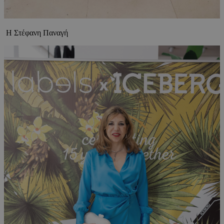
H Στέφανη Παναγή