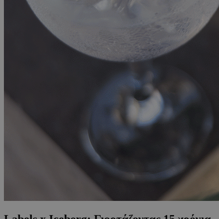
Labels x Iceberg: Γιορτάζοντας 15 χρόνια