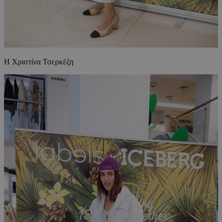
Η Χριστίνα Τσερκέζη