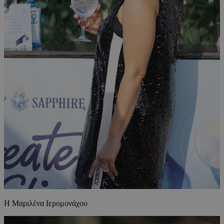
Η Μαριλένα Ιερομονάχου