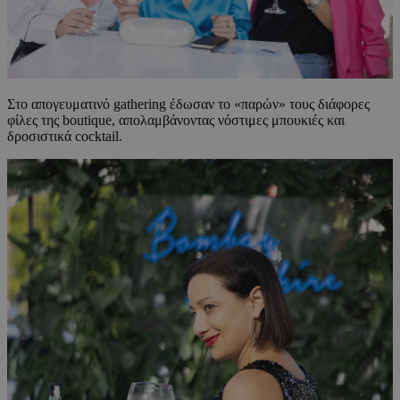
Στο απογευματινό gathering έδωσαν το «παρών» τους διάφορες
φίλες της boutique, απολαμβάνοντας νόστιμες μπουκιές και
δροσιστικά cocktail.