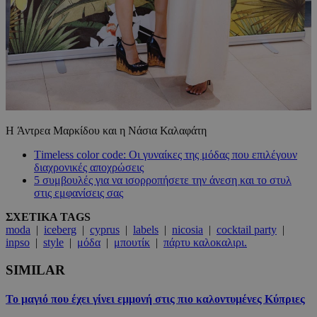
Η Άντρεα Μαρκίδου και η Νάσια Καλαφάτη
Τimeless color code: Οι γυναίκες της μόδας που επιλέγουν
διαχρονικές αποχρώσεις
5 συμβουλές για να ισορροπήσετε την άνεση και το στυλ
στις εμφανίσεις σας
ΣΧΕΤΙΚΑ TAGS
moda
|
iceberg
|
cyprus
|
labels
|
nicosia
|
cocktail party
|
inpso
|
style
|
μόδα
|
μπουτίκ
|
πάρτυ καλοκαλιρι.
SIMILAR
Το μαγιό που έχει γίνει εμμονή στις πιο καλοντυμένες Κύπριες