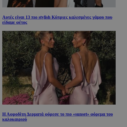
Αυτές είναι 13 πιο stylish Κύπριες καλεσμένες γάμου που
είδαμε φέτος
Η Αφροδίτη Δερματά φόρεσε το πιο «sunset» φόρεμα του
καλοκαιριού