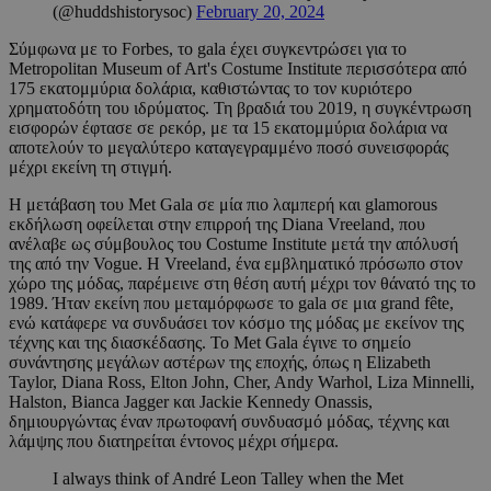
(@huddshistorysoc)
February 20, 2024
Σύμφωνα με το Forbes, το gala έχει συγκεντρώσει για το
Metropolitan Museum of Art's Costume Institute περισσότερα από
175 εκατομμύρια δολάρια, καθιστώντας το τον κυριότερο
χρηματοδότη του ιδρύματος. Τη βραδιά του 2019, η συγκέντρωση
εισφορών έφτασε σε ρεκόρ, με τα 15 εκατομμύρια δολάρια να
αποτελούν το μεγαλύτερο καταγεγραμμένο ποσό συνεισφοράς
μέχρι εκείνη τη στιγμή.
Η μετάβαση του Met Gala σε μία πιο λαμπερή και glamorous
εκδήλωση οφείλεται στην επιρροή της Diana Vreeland, που
ανέλαβε ως σύμβουλος του Costume Institute μετά την απόλυσή
της από την Vogue. Η Vreeland, ένα εμβληματικό πρόσωπο στον
χώρο της μόδας, παρέμεινε στη θέση αυτή μέχρι τον θάνατό της το
1989. Ήταν εκείνη που μεταμόρφωσε το gala σε μια grand fête,
ενώ κατάφερε να συνδυάσει τον κόσμο της μόδας με εκείνον της
τέχνης και της διασκέδασης. Το Met Gala έγινε το σημείο
συνάντησης μεγάλων αστέρων της εποχής, όπως η Elizabeth
Taylor, Diana Ross, Elton John, Cher, Andy Warhol, Liza Minnelli,
Halston, Bianca Jagger και Jackie Kennedy Onassis,
δημιουργώντας έναν πρωτοφανή συνδυασμό μόδας, τέχνης και
λάμψης που διατηρείται έντονος μέχρι σήμερα.
I always think of André Leon Talley when the Met