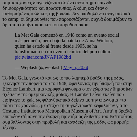
συμμετέχοντες διαγωνίζονται σε ένα ανεπίσημο παιχνίδι
δημιουργικότητας και πρωτοτυπίας. Ακόμη και όταν ο
καθορισμένος κώδικας της βραδιάς δεν υποδηλώνει αναγκαστικά
το camp, οι δημιουργίες που παρουσιάζονται συχνά δοκιμάζουν τα
όρια του συμβατικού και του παραδοσιακού.
La Met Gala comenzó en 1948 como un evento social
más pequeño, pero bajo la batuta de Anna Wintour,
quien ha estado al frente desde 1995, se ha
transformado en un evento icónico del pop culture.
pic.twitter.com/JNAP1982bd
— Weplash (@weplash)
May 5, 2024
Το Met Gala, γνωστό και ως το πιο λαμπερό βράδυ της μόδας,
ξεκίνησε την πορεία του το 1948, οφείλοντας την ύπαρξή του στην
Eleonor Lambert, μία κορυφαία φιγούρα στον χώρο των δημοσίων
σχέσεων της αμερικανικής μόδας. Η Lambert είναι εκείνη που
εισήγαγε το gala ως φιλανθρωπικό δείπνο με την επωνυμία «το
πάρτι της χρονιάς», με στόχο τη συγκέντρωση κεφαλαίων για το
Costume Institute του Metropolitan Museum of Art. Αυτή η βραδιά
επιπλέον σήμαινε την έναρξη της ετήσιας έκθεσης του Ινστιτούτου,
συμβάλλοντας στην προβολή και ανάδειξη της μόδας ως μορφής
τέχνης.