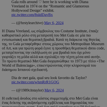
Gala rolls around ♡︎ here he is working with Diana
Vreeland in 1974 on the “Romantic and Glamorous
Hollywood Design” exhibit.
pic.twitter.com/8siidDavBx
— (@hrstylearchive)
May 6, 2024
Η Diana Vreeland, ως σύμβουλος του Costume Institute, έπαιξε
καθοριστικό ρόλο στη μετατροπή του Met Gala σε μία πιο
εντυπωσιακή και θεματική βραδιά. Κατά τη διάρκεια της θητείας
της, το Gala μεταφέρθηκε στους χώρους του Metropolitan Museum
of Art, και για πρώτη φορά έγινε η προσθήκη θεματικού dress code,
μετατρέποντας την εκδήλωση σε μια βραδιά που όχι μόνο
γιορτάζει τη μόδα αλλά και σχολιάζει την τέχνη μέσα από αυτήν.
Το πρώτο θεματικό Met Gala διοργανώθηκε το 1973 με τίτλο «The
World of Balenciaga», επικεντρώνοντας στην κληρονομιά του
διάσημου Ισπανού σχεδιαστή.
Dia de met gala, qual seu look favorito da Taylor?
pic.twitter.com/whmRrR1GOG
— (@1989citstaylor)
May 6, 2024
Η εκθετική άνοδος στο κόστος συμμετοχής στο Met Gala είναι
ένας δείκτης της αυξανόμενης εμβέλειας και δημοφιλίας του
συγκεκριμένου event. Από ένα απλό εισιτήριο των 50 δολαρίων