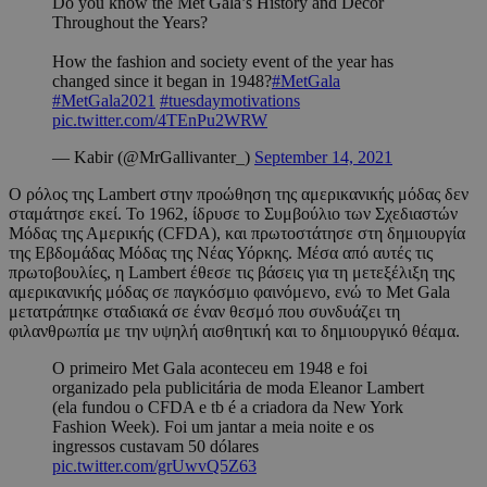
Do you know the Met Gala’s History and Decor
Throughout the Years?
How the fashion and society event of the year has
changed since it began in 1948?
#MetGala
#MetGala2021
#tuesdaymotivations
pic.twitter.com/4TEnPu2WRW
— Kabir (@MrGallivanter_)
September 14, 2021
Ο ρόλος της Lambert στην προώθηση της αμερικανικής μόδας δεν
σταμάτησε εκεί. Το 1962, ίδρυσε το Συμβούλιο των Σχεδιαστών
Μόδας της Αμερικής (CFDA), και πρωτοστάτησε στη δημιουργία
της Εβδομάδας Μόδας της Νέας Υόρκης. Μέσα από αυτές τις
πρωτοβουλίες, η Lambert έθεσε τις βάσεις για τη μετεξέλιξη της
αμερικανικής μόδας σε παγκόσμιο φαινόμενο, ενώ το Met Gala
μετατράπηκε σταδιακά σε έναν θεσμό που συνδυάζει τη
φιλανθρωπία με την υψηλή αισθητική και το δημιουργικό θέαμα.
O primeiro Met Gala aconteceu em 1948 e foi
organizado pela publicitária de moda Eleanor Lambert
(ela fundou o CFDA e tb é a criadora da New York
Fashion Week). Foi um jantar a meia noite e os
ingressos custavam 50 dólares
pic.twitter.com/grUwvQ5Z63