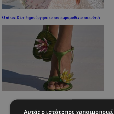
Ο οίκος Dior δημιούργησε το πιο παραμυθένιο παπούτσι
Αυτός ο ιστότοπος χρησιμοποιεί 