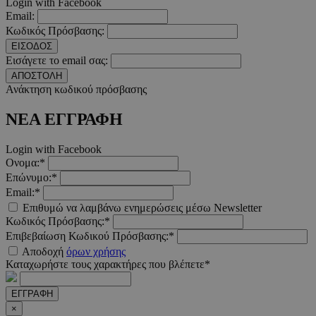
Login with Facebook
LangCookie
www.must.com.cy
1 εβδομ
μέρ
Email:
Κωδικός Πρόσβασης:
CookieScriptConsent
4 εβδο
CookieScript
ΕΙΣΟΔΟΣ
2 μέ
www.must.com.cy
Εισάγετε το email σας:
ΑΠΟΣΤΟΛΗ
Ανάκτηση κωδικού πρόσβασης
ΝΕΑ ΕΓΓΡΑΦΗ
_scc_session
.entelia-
19 λεπτ
adserver.com
δευτερό
Login with Facebook
Ονομα:*
Επώνυμο:*
Email:*
PHPSESSID
συνεδ
PHP.net
www.must.com.cy
Επιθυμώ να λαμβάνω ενημερώσεις μέσω Newsletter
Κωδικός Πρόσβασης:*
Επιβεβαίωση Κωδικού Πρόσβασης:*
Αποδοχή
όρων χρήσης
Καταχωρήστε τους χαρακτήρες που βλέπετε*
ΕΓΓΡΑΦΗ
×