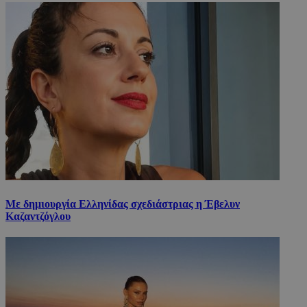
Με δημιουργία Ελληνίδας σχεδιάστριας η Έβελυν
Καζαντζόγλου