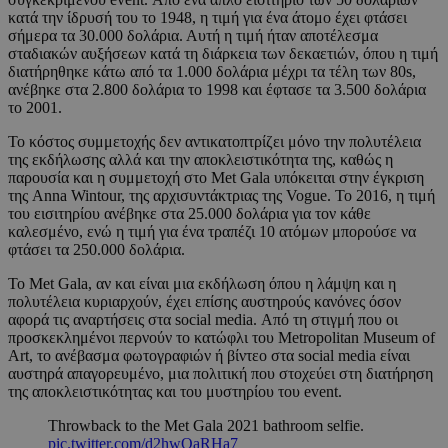
κατά την ίδρυσή του το 1948, η τιμή για ένα άτομο έχει φτάσει
σήμερα τα 30.000 δολάρια. Αυτή η τιμή ήταν αποτέλεσμα
σταδιακών αυξήσεων κατά τη διάρκεια των δεκαετιών, όπου η τιμή
διατήρηθηκε κάτω από τα 1.000 δολάρια μέχρι τα τέλη των 80s,
ανέβηκε στα 2.800 δολάρια το 1998 και έφτασε τα 3.500 δολάρια
το 2001.
Το κόστος συμμετοχής δεν αντικατοπτρίζει μόνο την πολυτέλεια
της εκδήλωσης αλλά και την αποκλειστικότητα της, καθώς η
παρουσία και η συμμετοχή στο Met Gala υπόκειται στην έγκριση
της Anna Wintour, της αρχισυντάκτριας της Vogue. Το 2016, η τιμή
του εισιτηρίου ανέβηκε στα 25.000 δολάρια για τον κάθε
καλεσμένο, ενώ η τιμή για ένα τραπέζι 10 ατόμων μπορούσε να
φτάσει τα 250.000 δολάρια.
Το Met Gala, αν και είναι μια εκδήλωση όπου η λάμψη και η
πολυτέλεια κυριαρχούν, έχει επίσης αυστηρούς κανόνες όσον
αφορά τις αναρτήσεις στα social media. Από τη στιγμή που οι
προσκεκλημένοι περνούν το κατώφλι του Metropolitan Museum of
Art, το ανέβασμα φωτογραφιών ή βίντεο στα social media είναι
αυστηρά απαγορευμένο, μια πολιτική που στοχεύει στη διατήρηση
της αποκλειστικότητας και του μυστηρίου του event.
Throwback to the Met Gala 2021 bathroom selfie.
pic.twitter.com/d2hwQaRHa7