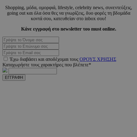
Shopping, µόδα, οµορφιά, lifestyle, celebrity news, συνεντεύξεις,
going out και όλα όσα θες να γνωρίζεις, δυο φορές τη βδοµάδα
PHPSESSID
συνεδ
PHP.net
κοντά σου, κατευθείαν στο inbox σου!
m.must.com.cy
Κάνε εγγραφή στο newsletter του must online.
Έχω διαβάσει και αποδέχοµαι τους
ΟΡΟΥΣ ΧΡΗΣΗΣ
Καταχωρήστε τους χαρακτήρες που βλέπετε*
ΕΓΓΡΑΦΗ
VISITOR_PRIVACY_METADATA
5 μήνε
YouTube
εβδομ
.youtube.com