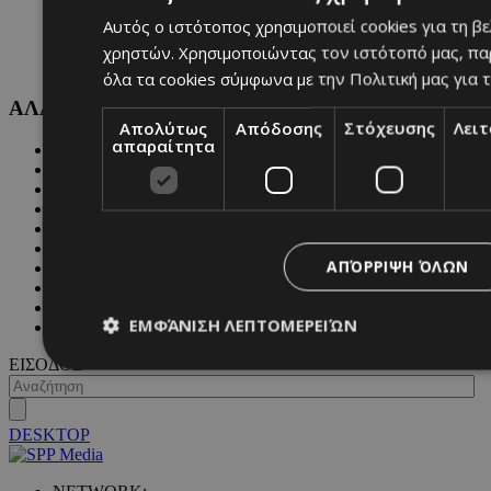
Αυτός ο ιστότοπος χρησιμοποιεί cookies για τη β
χρηστών. Χρησιμοποιώντας τον ιστότοπό μας, πα
όλα τα cookies σύμφωνα με την Πολιτική μας για τ
ΑΛΛΕΣ ΚΑΤΗΓΟΡΙΕΣ
Απολύτως
Απόδοσης
Στόχευσης
Λει
απαραίτητα
FASHION
PEOPLE
BEAUTY
COVER STORY
CULTURE
BLOGS
ΑΠΌΡΡΙΨΗ ΌΛΩΝ
MAGAZINE
WKND BY MUST
ASTROLOGY
ΕΜΦΆΝΙΣΗ ΛΕΠΤΟΜΕΡΕΙΏΝ
ΓΕΝΙΚΕΣ ΠΛΗΡΟΦΟΡΙΕΣ
ΕΙΣΟΔΟΣ
Απολύτως απαραίτητα
Απόδοσης
Στόχευσης
Λ
DESKTOP
Τα απολύτως απαραίτητα cookies επιτρέπουν βασικές λειτουργ
χρήστη και τη διαχείριση λογαριασμού. Ο ιστότοπος δεν μπορε
απολύτως απαραίτητα cookies.