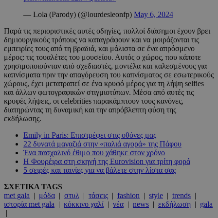
— Lola (Parody) (@lourdesleonfp)
May 6, 2024
Παρά τις περιοριστικές αυτές οδηγίες, πολλοί διάσημοι έχουν βρει
δημιουργικούς τρόπους να καταγράφουν και να μοιράζονται τις
εμπειρίες τους από τη βραδιά, και μάλιστα σε ένα απρόσμενο
μέρος: τις τουαλέτες του μουσείου. Αυτός ο χώρος, που κάποτε
χρησιμοποιούνταν από σχεδιαστές, μοντέλα και καλεσμένους για
καπνίσματα πριν την απαγόρευση του καπνίσματος σε εσωτερικούς
χώρους, έχει μετατραπεί σε ένα κρυφό μέρος για τη λήψη selfies
και άλλων φωτογραφικών στιγμιοτύπων. Μέσα από αυτές τις
κρυφές λήψεις, οι celebrities παρακάμπτουν τους κανόνες,
διατηρώντας τη δυναμική και την απρόβλεπτη φύση της
εκδήλωσης.
Emily in Paris: Επιστρέφει στις οθόνες μας
22 δυνατά μαγαζιά στην «παλιά αγορά» της Πάφου
Ένα πασχαλινό έθιμο που χάθηκε στον χρόνο
Η Φουρέιρα στη σκηνή της Eurovision για τρίτη φορά
5 σειρές και ταινίες για να βάλετε στην λίστα σας
ΣΧΕΤΙΚΑ TAGS
met gala
|
μόδα
|
στυλ
|
τάσεις
|
fashion
|
style
|
trends
|
ιστορία met gala
|
κόκκινο χαλί
|
νέα
|
news
|
εκδήλωση
|
gala
|