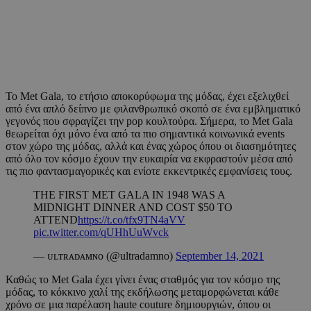
Το Met Gala, το ετήσιο αποκορύφωμα της μόδας, έχει εξελιχθεί
από ένα απλό δείπνο με φιλανθρωπικό σκοπό σε ένα εμβληματικό
γεγονός που σφραγίζει την pop κουλτούρα. Σήμερα, το Met Gala
θεωρείται όχι μόνο ένα από τα πιο σημαντικά κοινωνικά events
στον χώρο της μόδας, αλλά και ένας χώρος όπου οι διασημότητες
από όλο τον κόσμο έχουν την ευκαιρία να εκφραστούν μέσα από
τις πιο φαντασμαγορικές και ενίοτε εκκεντρικές εμφανίσεις τους.
THE FIRST MET GALA IN 1948 WAS A
MIDNIGHT DINNER AND COST $50 TO
ATTEND
https://t.co/tfx9TN4aVV
pic.twitter.com/qUHhUuWvck
— ᴜʟᴛʀᴀᴅᴀᴍɴᴏ (@ultradamno)
September 14, 2021
Καθώς το Met Gala έχει γίνει ένας σταθμός για τον κόσμο της
μόδας, το κόκκινο χαλί της εκδήλωσης μεταμορφώνεται κάθε
χρόνο σε μια παρέλαση haute couture δημιουργιών, όπου οι