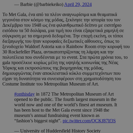
— Barbie (@barbiekeiko)
April 29, 2024
Το Met Gala, ένα από τα πλέον αναγνωρίσιμα και θεαματικά
γεγονότα στον κόσμο της μόδας, ξεκίνησε την ιστορία του τον
Δεκέμβριο του 1948 ως ένα φιλανθρωπικό δείπνο με εισιτήριο
εισόδου τα 50 δολάρια, μια τιμή που είναι εξαιρετικά χαμηλή σε
σύγκριση με τα σημερινά δεδομένα. Την εποχή εκείνη, οι τόποι
διεξαγωγής του ήταν κορυφαίες δεξιωτικές αίθουσες, όπως το
ξενοδοχείο Waldorf Astoria και ο Rainbow Room στην κορυφή του
30 Rockefeller Plaza, αντικατοπτρίζοντας τη λάμψη και την
πολυτέλεια που συνδέονται με το event. Στα πρώτα χρόνια του, το
gala προσέλκυε κυρίως μέλη της υψηλής κοινωνίας της Νέας
Υόρκης και εκπροσώπους της βιομηχανίας της μόδας,
δημιουργώντας έναν αποκλειστικό κύκλο συμμετεχόντων που
είχαν τη δυνατότητα να συνεισφέρουν στη χρηματοδότηση του
Costume Institute του Metropolitan Museum of Art.
#onthisday
in 1872 The Metropolitan Museum of Art
opened to the public. The fourth largest museum in the
world now and one of the world’s finest art museum. It
has been host to the Met Gala event since 1948 the
museum’s annual fundraising event known as
“fashion’s biggest night”.
pic.twitter.com/OCKf87lf3S
— University of Huddersfield History Society