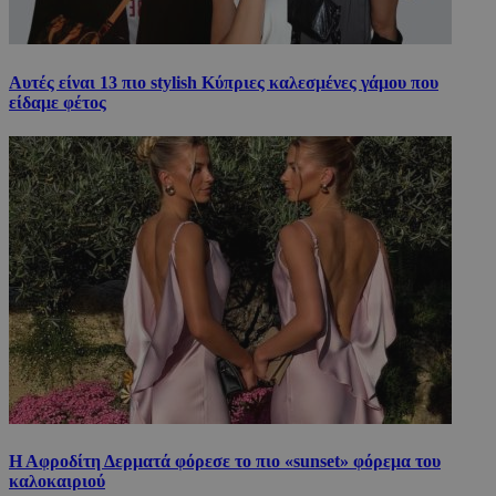
Αυτές είναι 13 πιο stylish Κύπριες καλεσμένες γάμου που
είδαμε φέτος
Η Αφροδίτη Δερματά φόρεσε το πιο «sunset» φόρεμα του
καλοκαιριού