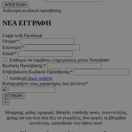
www.must.com.cy
ΑΠΟΣΤΟΛΗ
Ανάκτηση κωδικού πρόσβασης
ΝΕΑ ΕΓΓΡΑΦΗ
_scc_session
.entelia-
19 λεπτ
Login with Facebook
adserver.com
δευτερό
Ονομα:*
Επώνυμο:*
Email:*
PHPSESSID
συνεδ
PHP.net
Επιθυμώ να λαμβάνω ενημερώσεις μέσω Newsletter
www.must.com.cy
Κωδικός Πρόσβασης:*
Επιβεβαίωση Κωδικού Πρόσβασης:*
Αποδοχή
όρων χρήσης
Καταχωρήστε τους χαρακτήρες που βλέπετε*
ΕΓΓΡΑΦΗ
×
Shopping, µόδα, οµορφιά, lifestyle, celebrity news, συνεντεύξεις,
going out και όλα όσα θες να γνωρίζεις, δυο φορές τη βδοµάδα
κοντά σου, κατευθείαν στο inbox σου!
PHPSESSID
συνεδ
PHP.net
m.must.com.cy