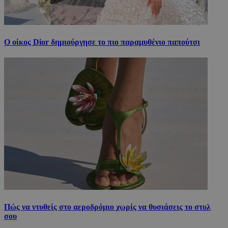
Ο οίκος Dior δημιούργησε το πιο παραμυθένιο παπούτσι
Πώς να ντυθείς στο αεροδρόμιο χωρίς να θυσιάσεις το στυλ
σου