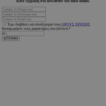
Κάνε εγγραφή στο newsletter του must online.
Έχω διαβάσει και αποδέχοµαι τους
ΟΡΟΥΣ ΧΡΗΣΗΣ
Καταχωρήστε τους χαρακτήρες που βλέπετε*
ΕΓΓΡΑΦΗ
VISITOR_PRIVACY_METADATA
5 μήνε
YouTube
εβδομ
.youtube.com
takeOverCookie
www.must.com.cy
1 μέ