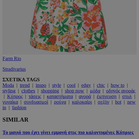
Farm Rio
Stradivarius
ΣΧΕΤΙΚΑ TAGS
Moda
|
trend
|
inspo
|
style
|
cool
|
edgy
|
chic
|
how to
|
styling
|
clothes
|
shopping
|
shop now
|
μόδα
|
οδηγός αγοράς
|
Κύπρος
|
τάσεις
|
καταστήματα
|
αγορά
|
έμπνευση
|
στυλ
|
γυναίκα
|
συνδυασμοί
|
ρούχα
|
καλοκαίρι
|
σεζόν
|
hot
|
new
in
|
fashion
SIMILAR
Το μαγιό που έχει γίνει εμμονή στις πιο καλοντυμένες Κύπριες