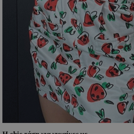
Η chic τάση για γυναίκες με