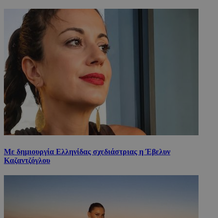
Με δημιουργία Ελληνίδας σχεδιάστριας η Έβελυν
Καζαντζόγλου