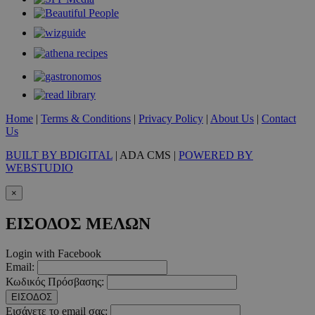
__cf_bm
29 λεπτ
Cloudflare Inc.
δευτερό
.twitter.com
Home
|
Terms & Conditions
|
Privacy Policy
|
About Us
|
Contact
Google Privacy Polic
Us
BUILT BY BDIGITAL
| ADA CMS |
POWERED BY
WEBSTUDIO
__cf_bm
29 λεπτ
Cloudflare Inc.
δευτερό
.pexels.com
×
ΕΙΣΟΔΟΣ ΜΕΛΩΝ
Login with Facebook
LangCookie
www.must.com.cy
1 εβδομ
Email:
μέρ
Κωδικός Πρόσβασης:
ΕΙΣΟΔΟΣ
CookieScriptConsent
4 εβδο
CookieScript
Εισάγετε το email σας:
2 μέ