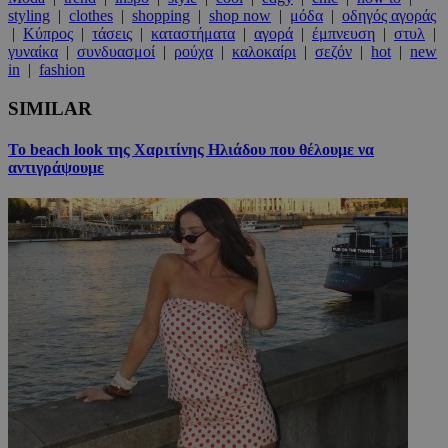
styling
|
clothes
|
shopping
|
shop now
|
μόδα
|
οδηγός αγοράς
|
Κύπρος
|
τάσεις
|
καταστήματα
|
αγορά
|
έμπνευση
|
στυλ
|
γυναίκα
|
συνδυασμοί
|
ρούχα
|
καλοκαίρι
|
σεζόν
|
hot
|
new
in
|
fashion
SIMILAR
Το beach look της Χαριτίνης Ηλιάδου που θέλουμε να
αντιγράψουμε