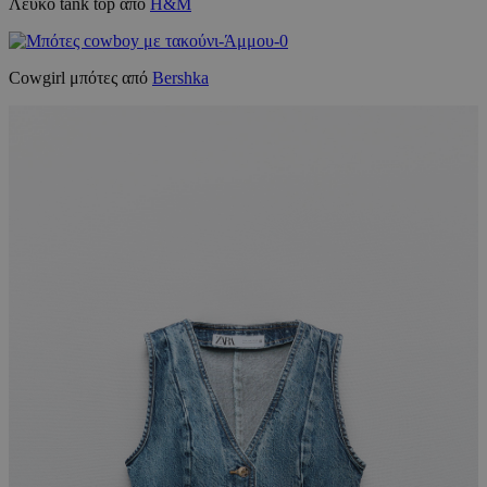
Λευκό tank top από
H&M
Cowgirl μπότες από
Bershka