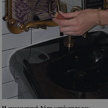
H αμερικανική Δύση κατέκτησε τον