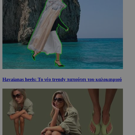
Havaianas heels: Το νέο trendy παπούτσι του καλοκαιριού