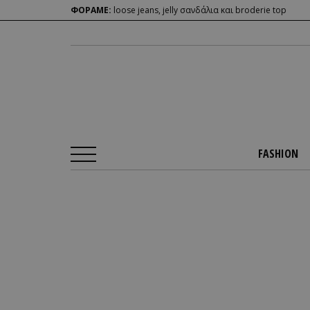
ΦΟΡΑΜΕ:
loose jeans, jelly σανδάλια και broderie top
FASHION
Αρχική Σελίδα
/
FASHION