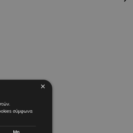
×
στών.
cookies σύμφωνα
Μη