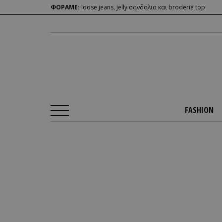
ΦΟΡΑΜΕ:
loose jeans, jelly σανδάλια και broderie top
FASHION
Αρχική Σελίδα
/
FASHION