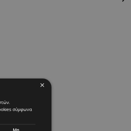
×
στών.
cookies σύμφωνα
Μη