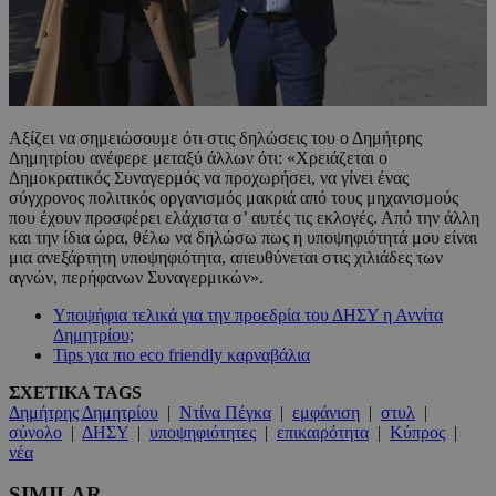
Αξίζει να σημειώσουμε ότι στις δηλώσεις του ο Δημήτρης
Δημητρίου ανέφερε μεταξύ άλλων ότι: «Χρειάζεται ο
Δημοκρατικός Συναγερμός να προχωρήσει, να γίνει ένας
σύγχρονος πολιτικός οργανισμός μακριά από τους μηχανισμούς
που έχουν προσφέρει ελάχιστα σ’ αυτές τις εκλογές. Από την άλλη
και την ίδια ώρα, θέλω να δηλώσω πως η υποψηφιότητά μου είναι
μια ανεξάρτητη υποψηφιότητα, απευθύνεται στις χιλιάδες των
αγνών, περήφανων Συναγερμικών».
Υποψήφια τελικά για την προεδρία του ΔΗΣΥ η Αννίτα
Δημητρίου;
Tips για πιο eco friendly καρναβάλια
ΣΧΕΤΙΚΑ TAGS
Δημήτρης Δημητρίου
|
Ντίνα Πέγκα
|
εμφάνιση
|
στυλ
|
σύνολο
|
ΔΗΣΥ
|
υποψηφιότητες
|
επικαιρότητα
|
Κύπρος
|
νέα
SIMILAR