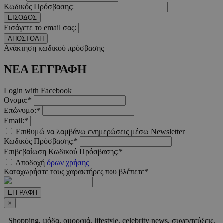
Κωδικός Πρόσβασης:
ΕΙΣΟΔΟΣ
Εισάγετε το email σας:
ΑΠΟΣΤΟΛΗ
__cf_bm
29 λεπτ
Cloudflare Inc.
Ανάκτηση κωδικού πρόσβασης
δευτερό
.twitter.com
ΝΕΑ ΕΓΓΡΑΦΗ
Google Privacy Polic
Login with Facebook
Ονομα:*
__cf_bm
29 λεπτ
Cloudflare Inc.
Επώνυμο:*
δευτερό
.pexels.com
Email:*
Επιθυμώ να λαμβάνω ενημερώσεις μέσω Newsletter
Κωδικός Πρόσβασης:*
Επιβεβαίωση Κωδικού Πρόσβασης:*
Αποδοχή
όρων χρήσης
LangCookie
www.must.com.cy
1 εβδομ
Καταχωρήστε τους χαρακτήρες που βλέπετε*
μέρ
ΕΓΓΡΑΦΗ
CookieScriptConsent
4 εβδο
CookieScript
×
2 μέ
www.must.com.cy
Shopping, µόδα, οµορφιά, lifestyle, celebrity news, συνεντεύξεις,