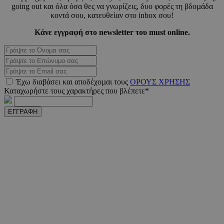
going out και όλα όσα θες να γνωρίζεις, δυο φορές τη βδοµάδα
κοντά σου, κατευθείαν στο inbox σου!
Κάνε εγγραφή στο newsletter του must online.
_scc_session
.entelia-
19 λεπτ
adserver.com
δευτερό
PHPSESSID
συνεδ
Έχω διαβάσει και αποδέχοµαι τους
ΟΡΟΥΣ ΧΡΗΣΗΣ
PHP.net
www.must.com.cy
Καταχωρήστε τους χαρακτήρες που βλέπετε*
ΕΓΓΡΑΦΗ
PHPSESSID
συνεδ
PHP.net
m.must.com.cy