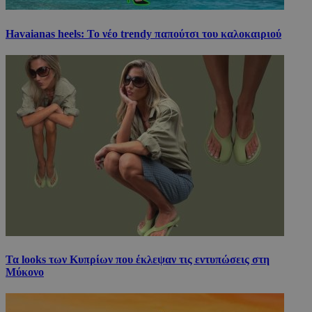
Havaianas heels: Το νέο trendy παπούτσι του καλοκαιριού
Τα looks των Κυπρίων που έκλεψαν τις εντυπώσεις στη
Μύκονο