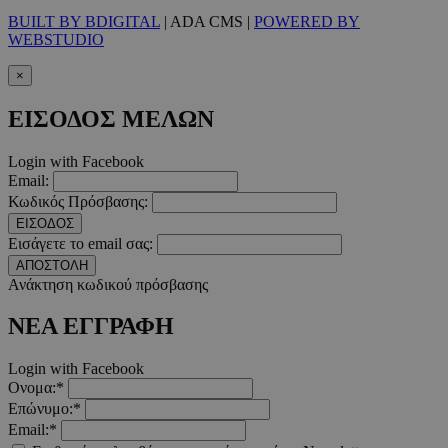
__cf_bm
29 λεπτ
Cloudflare Inc.
BUILT BY BDIGITAL
| ADA CMS |
POWERED BY
δευτερό
.twitter.com
WEBSTUDIO
Google Privacy Polic
×
ΕΙΣΟΔΟΣ ΜΕΛΩΝ
__cf_bm
29 λεπτ
Cloudflare Inc.
δευτερό
.pexels.com
Login with Facebook
Email:
Κωδικός Πρόσβασης:
ΕΙΣΟΔΟΣ
Εισάγετε το email σας:
LangCookie
www.must.com.cy
1 εβδομ
ΑΠΟΣΤΟΛΗ
μέρ
Ανάκτηση κωδικού πρόσβασης
CookieScriptConsent
4 εβδο
ΝΕΑ ΕΓΓΡΑΦΗ
CookieScript
2 μέ
www.must.com.cy
Login with Facebook
Ονομα:*
Επώνυμο:*
Email:*
_scc_session
.entelia-
19 λεπτ