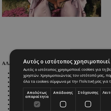
Αυτός ο ιστότοπος χρησιμοποιεί 
ΑΛΛΕΣ ΚΑΤΗΓΟΡΙΕΣ
Αυτός ο ιστότοπος χρησιμοποιεί cookies για τη β
FASHION
χρηστών. Χρησιμοποιώντας τον ιστότοπό μας, πα
PEOPLE
όλα τα cookies σύμφωνα με την Πολιτική μας για τ
BEAUTY
COVER STORY
CULTURE
Απολύτως
Απόδοσης
Στόχευσης
Λει
BLOGS
απαραίτητα
MAGAZINE
WKND BY MUST
ASTROLOGY