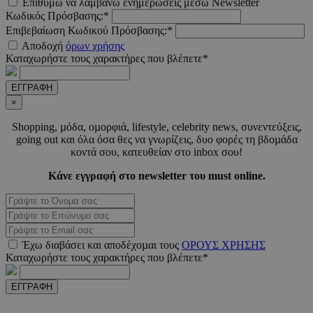
Επιθυμώ να λαμβάνω ενημερώσεις μέσω Newsletter
adserver.com
δευτερό
Κωδικός Πρόσβασης:*
Επιβεβαίωση Κωδικού Πρόσβασης:*
Αποδοχή
όρων χρήσης
Καταχωρήστε τους χαρακτήρες που βλέπετε*
PHPSESSID
συνεδ
PHP.net
www.must.com.cy
ΕΓΓΡΑΦΗ
×
Shopping, µόδα, οµορφιά, lifestyle, celebrity news, συνεντεύξεις,
going out και όλα όσα θες να γνωρίζεις, δυο φορές τη βδοµάδα
κοντά σου, κατευθείαν στο inbox σου!
Κάνε εγγραφή στο newsletter του must online.
PHPSESSID
συνεδ
PHP.net
m.must.com.cy
Έχω διαβάσει και αποδέχοµαι τους
ΟΡΟΥΣ ΧΡΗΣΗΣ
Καταχωρήστε τους χαρακτήρες που βλέπετε*
ΕΓΓΡΑΦΗ