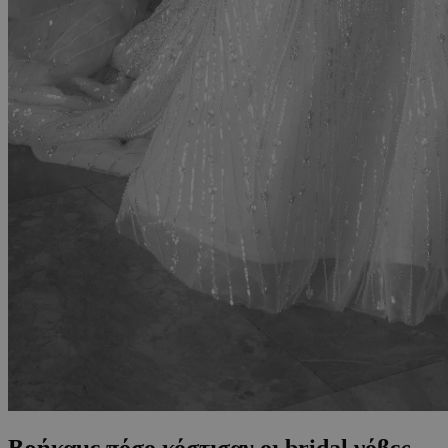
Βρήκαμε πόσο κόστισαν οι bridal γόβες