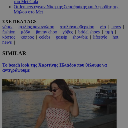
του Met Gala
Οι Jenners έγιναν Νίκη της Σαμοθράκης και Αφροδίτη της
Μήλου στο Met
ΣΧΕΤΙΚΑ TAGS
γάμος
|
φειδίας παναγιώτου
|
στυλιάνα αβερκίου
|
νέα
|
news
|
fashion
|
μόδα
|
jimmy choo
|
γόβες
|
bridal shoes
|
τιμή
|
κόστος
|
κύπρος
|
celebs
|
gossip
|
showbiz
|
lifestyle
|
hot
news
|
SIMILAR
Το beach look της Χαριτίνης Ηλιάδου που θέλουμε να
αντιγράψουμε