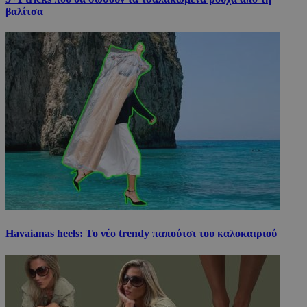
βαλίτσα
Havaianas heels: Το νέο trendy παπούτσι του καλοκαιριού