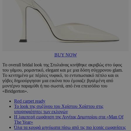
BUY NOW
Το overall bridal look της Στυλιάνας κινήθηκε ακριβώς στο ύφος
του γάμου, ρομαντικό, elegant και με μια δόση σύγχρονου glam.
Το κεντημένο με πέρλες νυφικό, το εντυπωσιακό πέπλο και οι
γόβες δημιούργησαν μια εικόνα που έμοιαζε βγαλμένη από
μοντέρνο παραμύθι ή πιο σωστά, από ένα επεισόδιο του
«Bridgerton».
Red carpet ready
Το look της συζύγου του Χρίστου Χρίστου στις
υποψηφιότητες των εκλογών
Η λαμπερή εμφάνιση της Αννίτας Δημητρίου στα «Man Of
The Year»
Όλα τα κρυφά μηνύματα πίσω από τις πιο iconic εμφανίσεις