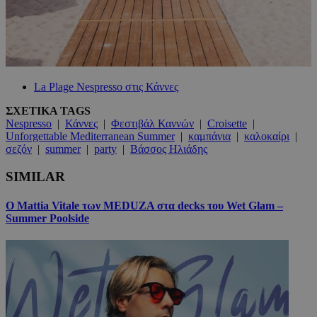
La Plage Nespresso στις Κάννες
ΣΧΕΤΙΚΑ TAGS
Nespresso
|
Κάννες
|
Φεστιβάλ Καννών
|
Croisette
|
Unforgettable Mediterranean Summer
|
καμπάνια
|
καλοκαίρι
|
σεζόν
|
summer
|
party
|
Βάσσος Ηλιάδης
SIMILAR
Ο Mattia Vitale των MEDUZA στα decks του Wet Glam –
Summer Poolside