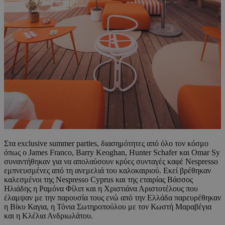
Στα exclusive summer parties, διασημότητες από όλο τον κόσμο
όπως o James Franco, Barry Keoghan, Hunter Schafer και Omar Sy
συναντήθηκαν για να απολαύσουν κρύες συνταγές καφέ Nespresso
εμπνευσμένες από τη ανεμελιά του καλοκαιριού. Εκεί βρέθηκαν
καλεσμένοι της Nespresso Cyprus και της εταιρίας Βάσσος
Ηλιάδης η Ραμόνα Φίλιπ και η Χριστιάνα Αριστοτέλους που
έλαμψαν με την παρουσία τους ενώ από την Ελλάδα παρευρέθηκαν
η Βίκυ Καγια, η Τόνια Σωτηροπούλου με τον Κωστή Μαραβέγια
και η Κλέλια Ανδριωλάτου.