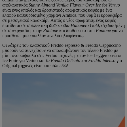
απολαυστικός
Sunny
Almond
Vanilla
Flavour
Over
Ice
for
Vertuo
είναι ένας απαλός και δροσιστικός αρωματικός καφές με ένα
ελαφρύ καβουρδισμένο χαρμάνι Arabica, που θυμίζει κρουαζιέρα
σε μεσογειακό καλοκαίρι. Αυτός ο νέος αρωματισμένος καφές
διατίθεται σε συλλεκτική
συσκευασία
Habanero
Gold
, σχεδιασμένη
σε συνεργασία με την
Pantone
και διαθέτει το τσιπ
Pantone
για να
προσθέσει μια επιπλέον πινελιά ηλιοφάνειας.
Οι λάτρεις του κλασσικού Freddo espresso & Freddo Cappuccino
μπορούν να συνεχίσουν να απολαμβάνουν τον τέλειο Freddo με
μία μόνο κάψουλα στις Vertuo μηχανές με τον Ice Leggero ενώ οι
Ice Forte για Vertuo και
τα
Freddo
Delicato
και
Freddo
Intenso
για
Original μηχανές είναι και πάλι εδώ!