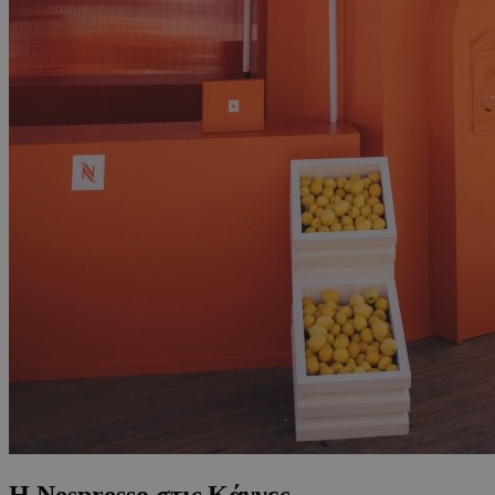
Η Nespresso στις Κάννες