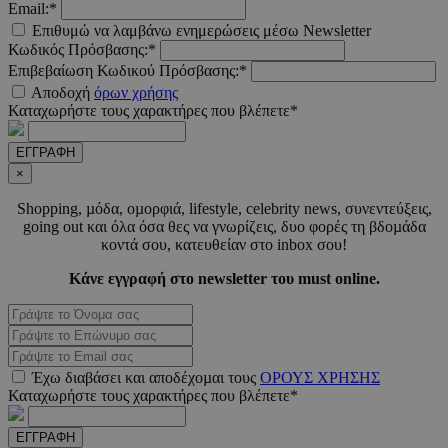
Email:*
Επιθυμώ να λαμβάνω ενημερώσεις μέσω Newsletter
Κωδικός Πρόσβασης:*
Επιβεβαίωση Κωδικού Πρόσβασης:*
Αποδοχή
όρων χρήσης
Καταχωρήστε τους χαρακτήρες που βλέπετε*
PHPSESSID
συνεδ
ΕΓΓΡΑΦΗ
PHP.net
m.must.com.cy
×
Shopping, µόδα, οµορφιά, lifestyle, celebrity news, συνεντεύξεις,
going out και όλα όσα θες να γνωρίζεις, δυο φορές τη βδοµάδα
κοντά σου, κατευθείαν στο inbox σου!
Κάνε εγγραφή στο newsletter του must online.
Έχω διαβάσει και αποδέχοµαι τους
ΟΡΟΥΣ ΧΡΗΣΗΣ
VISITOR_PRIVACY_METADATA
5 μήνε
YouTube
εβδομ
.youtube.com
Καταχωρήστε τους χαρακτήρες που βλέπετε*
ΕΓΓΡΑΦΗ