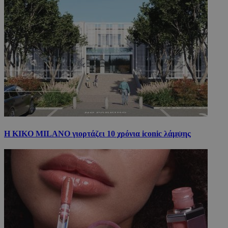
Η KIKO MILANO γιορτάζει 10 χρόνια iconic λάμψης