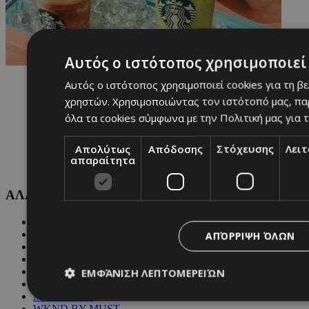
Αυτός ο ιστότοπος χρησιμοποιεί 
Αυτός ο ιστότοπος χρησιμοποιεί cookies για τη β
χρηστών. Χρησιμοποιώντας τον ιστότοπό μας, πα
όλα τα cookies σύμφωνα με την Πολιτική μας για τ
Απολύτως
Απόδοσης
Στόχευσης
Λει
απαραίτητα
ΑΛΛΕΣ ΚΑΤΗΓΟΡΙΕΣ
FASHION
PEOPLE
ΑΠΌΡΡΙΨΗ ΌΛΩΝ
BEAUTY
COVER STORY
CULTURE
ΕΜΦΆΝΙΣΗ ΛΕΠΤΟΜΕΡΕΙΏΝ
BLOGS
MAGAZINE
WKND BY MUST