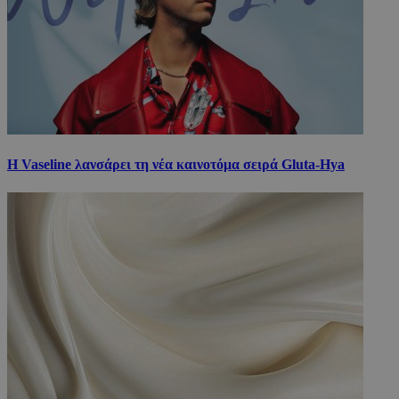
Η Vaseline λανσάρει τη νέα καινοτόμα σειρά Gluta-Hya