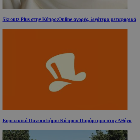
Skroutz Plus στην Κύπρο:Online αγορές, λιγότερα μεταφορικά
Ευρωπαϊκό Πανεπιστήμιο Κύπρου: Παράρτημα στην Αθήνα