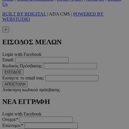
Us
BUILT BY BDIGITAL
| ADA CMS |
POWERED BY
WEBSTUDIO
×
LangCookie
www.must.com.cy
1 εβδομ
μέρ
ΕΙΣΟΔΟΣ ΜΕΛΩΝ
CookieScriptConsent
4 εβδο
CookieScript
2 μέ
www.must.com.cy
Login with Facebook
Email:
Κωδικός Πρόσβασης:
ΕΙΣΟΔΟΣ
Εισάγετε το email σας:
_scc_session
.entelia-
19 λεπτ
ΑΠΟΣΤΟΛΗ
adserver.com
δευτερό
Ανάκτηση κωδικού πρόσβασης
ΝΕΑ ΕΓΓΡΑΦΗ
PHPSESSID
συνεδ
PHP.net
www.must.com.cy
Login with Facebook
Ονομα:*
Επώνυμο:*