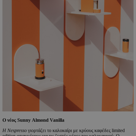
O
νέος
Sunny
Almond
Vanilla
Η
Nespresso
γιορτάζει το καλοκαίρι με κρύους καφέδες limited
edition φτιαγμένους για τις ζεστές μέρες του καλοκαιριού. Ο