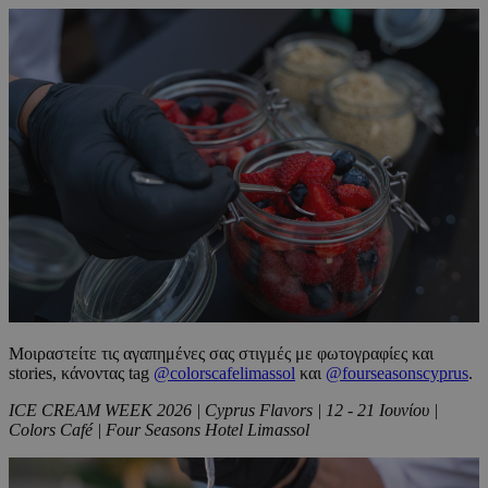
Μοιραστείτε τις αγαπημένες σας στιγμές με φωτογραφίες και
stories, κάνοντας tag
@colorscafelimassol
και
@fourseasonscyprus
.
ICE CREAM WEEK 2026 | Cyprus Flavors | 12 - 21 Ιουνίου |
Colors Café | Four Seasons Hotel Limassol