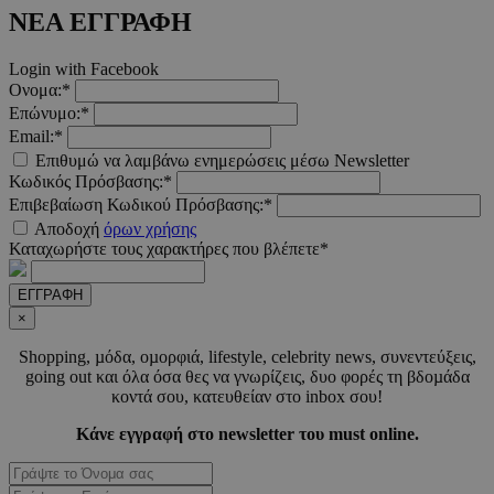
2 μέ
www.must.com.cy
ΝΕΑ ΕΓΓΡΑΦΗ
Login with Facebook
Ονομα:*
Επώνυμο:*
_scc_session
.entelia-
19 λεπτ
Email:*
adserver.com
δευτερό
Επιθυμώ να λαμβάνω ενημερώσεις μέσω Newsletter
Κωδικός Πρόσβασης:*
Επιβεβαίωση Κωδικού Πρόσβασης:*
Αποδοχή
όρων χρήσης
PHPSESSID
συνεδ
PHP.net
www.must.com.cy
Καταχωρήστε τους χαρακτήρες που βλέπετε*
ΕΓΓΡΑΦΗ
×
Shopping, µόδα, οµορφιά, lifestyle, celebrity news, συνεντεύξεις,
going out και όλα όσα θες να γνωρίζεις, δυο φορές τη βδοµάδα
κοντά σου, κατευθείαν στο inbox σου!
Κάνε εγγραφή στο newsletter του must online.
PHPSESSID
συνεδ
PHP.net
m.must.com.cy