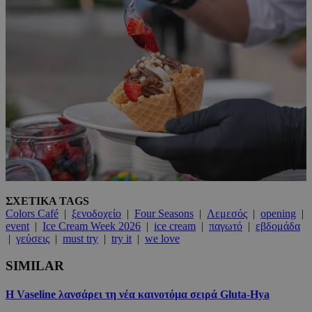
ΣΧΕΤΙΚΑ TAGS
Colors Café
|
ξενοδοχείο
|
Four Seasons
|
Λεμεσός
|
opening
|
event
|
Ice Cream Week 2026
|
ice cream
|
παγωτό
|
εβδομάδα
|
γεύσεις
|
must try
|
try it
|
we love
SIMILAR
Η Vaseline λανσάρει τη νέα καινοτόμα σειρά Gluta-Hya