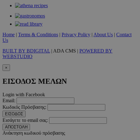
PinToTopCookie
www.must.com.cy
12 ώ
Home
|
Terms & Conditions
|
Privacy Policy
|
About Us
|
Contact
Us
__cf_bm
29 λεπτ
Cloudflare Inc.
δευτερό
.twitter.com
BUILT BY BDIGITAL
| ADA CMS |
POWERED BY
WEBSTUDIO
Google Privacy Polic
×
ΕΙΣΟΔΟΣ ΜΕΛΩΝ
__cf_bm
29 λεπτ
Cloudflare Inc.
δευτερό
.pexels.com
Login with Facebook
Email:
Κωδικός Πρόσβασης:
ΕΙΣΟΔΟΣ
Εισάγετε το email σας:
LangCookie
www.must.com.cy
1 εβδομ
μέρ
ΑΠΟΣΤΟΛΗ
Ανάκτηση κωδικού πρόσβασης
CookieScriptConsent
4 εβδο
CookieScript