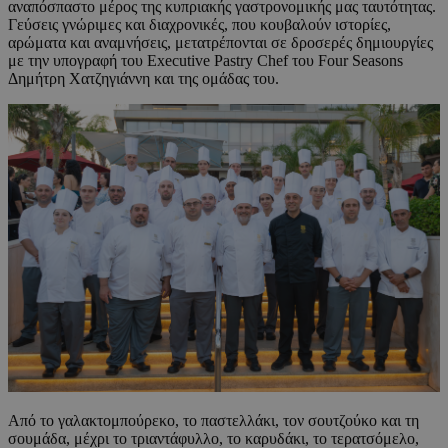
αναπόσπαστο μέρος της κυπριακής γαστρονομικής μας ταυτότητας.
Γεύσεις γνώριμες και διαχρονικές, που κουβαλούν ιστορίες,
αρώματα και αναμνήσεις, μετατρέπονται σε δροσερές δημιουργίες
με την υπογραφή του Executive Pastry Chef του Four Seasons
Δημήτρη Χατζηγιάννη και της ομάδας του.
Από το γαλακτομπούρεκο, το παστελλάκι, τον σουτζούκο και τη
σουμάδα, μέχρι το τριαντάφυλλο, το καρυδάκι, το τερατσόμελο,