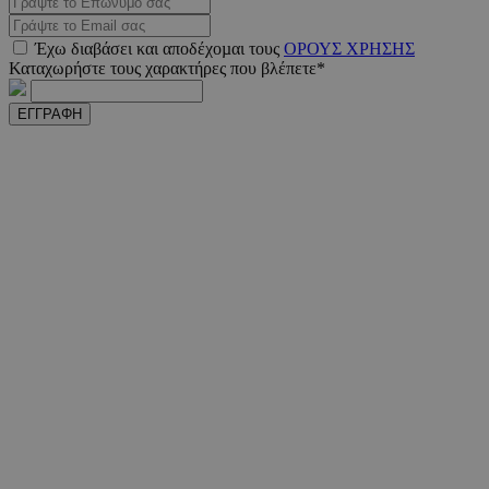
Έχω διαβάσει και αποδέχοµαι τους
ΟΡΟΥΣ ΧΡΗΣΗΣ
Καταχωρήστε τους χαρακτήρες που βλέπετε*
ΕΓΓΡΑΦΗ
VISITOR_PRIVACY_METADATA
5 μήνε
YouTube
εβδομ
.youtube.com
takeOverCookie
www.must.com.cy
1 μέ