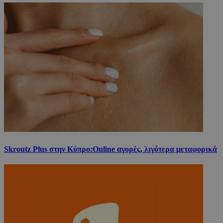
Skroutz Plus στην Κύπρο:Online αγορές, λιγότερα μεταφορικά