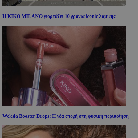
Η KIKO MILANO γιορτάζει 10 χρόνια iconic λάμψης
Weleda Booster Drops: Η νέα εποχή στη φυσική περιποίηση