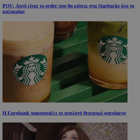
POV: Αυτό είναι το order που θα κάνεις στα Starbucks όλο το
καλοκαίρι
Η Eurobank παρουσιάζει το απολυτό θεατρικό φαινόμενο