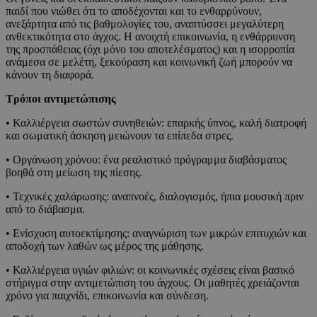
παιδί που νιώθει ότι το αποδέχονται και το ενθαρρύνουν,
ανεξάρτητα από τις βαθμολογίες του, αναπτύσσει μεγαλύτερη
ανθεκτικότητα στο άγχος. Η ανοιχτή επικοινωνία, η ενθάρρυνση
της προσπάθειας (όχι μόνο του αποτελέσματος) και η ισορροπία
ανάμεσα σε μελέτη, ξεκούραση και κοινωνική ζωή μπορούν να
κάνουν τη διαφορά.
Τρόποι αντιμετώπισης
• Καλλιέργεια σωστών συνηθειών: επαρκής ύπνος, καλή διατροφή
και σωματική άσκηση μειώνουν τα επίπεδα στρες.
• Οργάνωση χρόνου: ένα ρεαλιστικό πρόγραμμα διαβάσματος
βοηθά στη μείωση της πίεσης.
• Τεχνικές χαλάρωσης: αναπνοές, διαλογισμός, ήπια μουσική πριν
από το διάβασμα.
• Ενίσχυση αυτοεκτίμησης: αναγνώριση των μικρών επιτυχιών και
αποδοχή των λαθών ως μέρος της μάθησης.
• Καλλιέργεια υγιών φιλιών: οι κοινωνικές σχέσεις είναι βασικό
στήριγμα στην αντιμετώπιση του άγχους. Οι μαθητές χρειάζονται
χρόνο για παιχνίδι, επικοινωνία και σύνδεση.