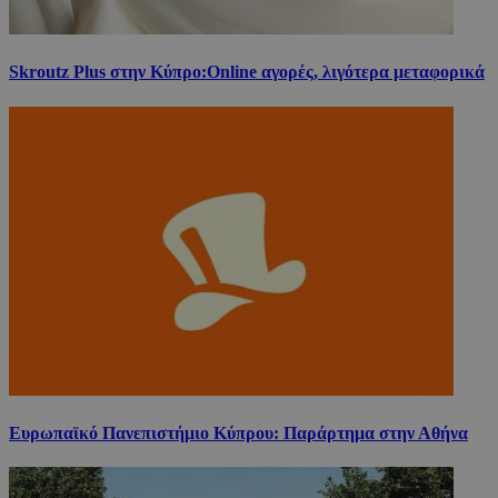
Skroutz Plus στην Κύπρο:Online αγορές, λιγότερα μεταφορικά
Ευρωπαϊκό Πανεπιστήμιο Κύπρου: Παράρτημα στην Αθήνα