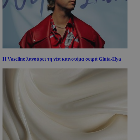
Η Vaseline λανσάρει τη νέα καινοτόμα σειρά Gluta-Hya