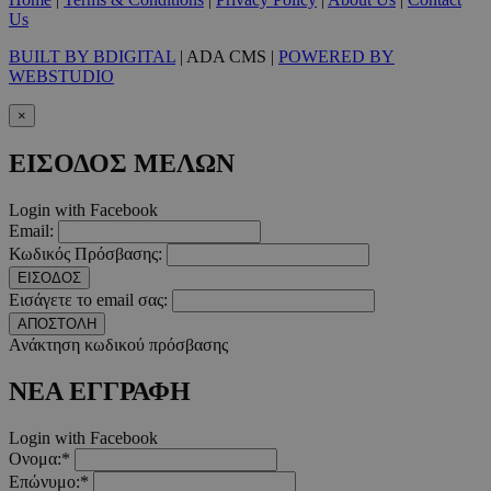
Us
Google Privacy Polic
BUILT BY BDIGITAL
| ADA CMS |
POWERED BY
WEBSTUDIO
__cf_bm
29 λεπτ
Cloudflare Inc.
×
δευτερό
.pexels.com
ΕΙΣΟΔΟΣ ΜΕΛΩΝ
Login with Facebook
Email:
LangCookie
www.must.com.cy
1 εβδομ
Κωδικός Πρόσβασης:
μέρ
ΕΙΣΟΔΟΣ
Εισάγετε το email σας:
CookieScriptConsent
4 εβδο
CookieScript
ΑΠΟΣΤΟΛΗ
2 μέ
www.must.com.cy
Ανάκτηση κωδικού πρόσβασης
ΝΕΑ ΕΓΓΡΑΦΗ
Login with Facebook
_scc_session
.entelia-
19 λεπτ
Ονομα:*
adserver.com
δευτερό
Επώνυμο:*