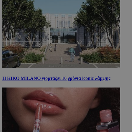
Η KIKO MILANO γιορτάζει 10 χρόνια iconic λάμψης