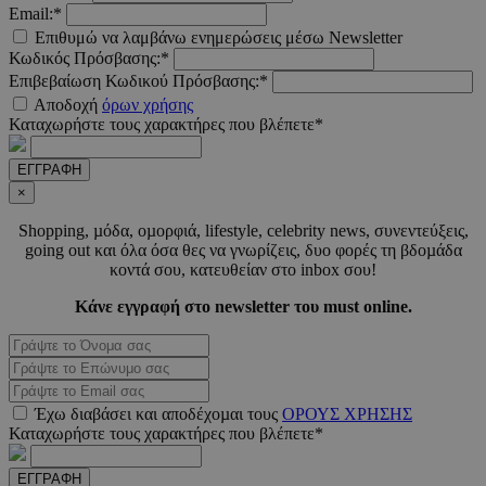
Email:*
Επιθυμώ να λαμβάνω ενημερώσεις μέσω Newsletter
PHPSESSID
συνεδ
PHP.net
Κωδικός Πρόσβασης:*
www.must.com.cy
Επιβεβαίωση Κωδικού Πρόσβασης:*
Αποδοχή
όρων χρήσης
Καταχωρήστε τους χαρακτήρες που βλέπετε*
ΕΓΓΡΑΦΗ
×
Shopping, µόδα, οµορφιά, lifestyle, celebrity news, συνεντεύξεις,
going out και όλα όσα θες να γνωρίζεις, δυο φορές τη βδοµάδα
κοντά σου, κατευθείαν στο inbox σου!
PHPSESSID
συνεδ
PHP.net
Κάνε εγγραφή στο newsletter του must online.
m.must.com.cy
Έχω διαβάσει και αποδέχοµαι τους
ΟΡΟΥΣ ΧΡΗΣΗΣ
Καταχωρήστε τους χαρακτήρες που βλέπετε*
ΕΓΓΡΑΦΗ