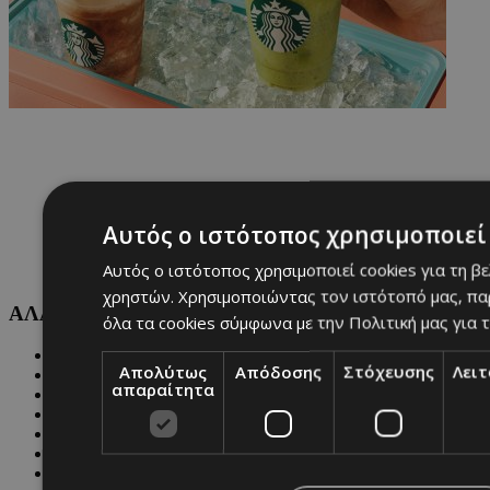
Αυτός ο ιστότοπος χρησιμοποιεί 
Αυτός ο ιστότοπος χρησιμοποιεί cookies για τη β
χρηστών. Χρησιμοποιώντας τον ιστότοπό μας, πα
ΑΛΛΕΣ ΚΑΤΗΓΟΡΙΕΣ
όλα τα cookies σύμφωνα με την Πολιτική μας για τ
FASHION
Απολύτως
Απόδοσης
Στόχευσης
Λει
PEOPLE
απαραίτητα
BEAUTY
COVER STORY
CULTURE
BLOGS
MAGAZINE