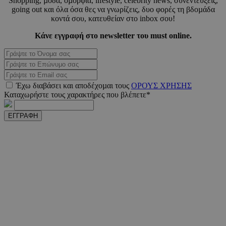
Shopping, µόδα, οµορφιά, lifestyle, celebrity news, συνεντεύξεις,
going out και όλα όσα θες να γνωρίζεις, δυο φορές τη βδοµάδα
_scc_session
.entelia-
19 λεπτ
κοντά σου, κατευθείαν στο inbox σου!
adserver.com
δευτερό
Κάνε εγγραφή στο newsletter του must online.
PHPSESSID
συνεδ
PHP.net
www.must.com.cy
Έχω διαβάσει και αποδέχοµαι τους
ΟΡΟΥΣ ΧΡΗΣΗΣ
Καταχωρήστε τους χαρακτήρες που βλέπετε*
ΕΓΓΡΑΦΗ
PHPSESSID
συνεδ
PHP.net
m.must.com.cy