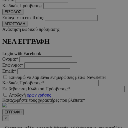
Κωδικός Πρόσβασης:
__cf_bm
29 λεπτ
Cloudflare Inc.
ΕΙΣΟΔΟΣ
δευτερό
.twitter.com
Εισάγετε το email σας:
ΑΠΟΣΤΟΛΗ
Google Privacy Polic
Ανάκτηση κωδικού πρόσβασης
ΝΕΑ ΕΓΓΡΑΦΗ
__cf_bm
29 λεπτ
Cloudflare Inc.
δευτερό
.pexels.com
Login with Facebook
Ονομα:*
Επώνυμο:*
Email:*
Επιθυμώ να λαμβάνω ενημερώσεις μέσω Newsletter
LangCookie
www.must.com.cy
1 εβδομ
Κωδικός Πρόσβασης:*
μέρ
Επιβεβαίωση Κωδικού Πρόσβασης:*
Αποδοχή
όρων χρήσης
CookieScriptConsent
4 εβδο
CookieScript
Καταχωρήστε τους χαρακτήρες που βλέπετε*
2 μέ
www.must.com.cy
ΕΓΓΡΑΦΗ
×