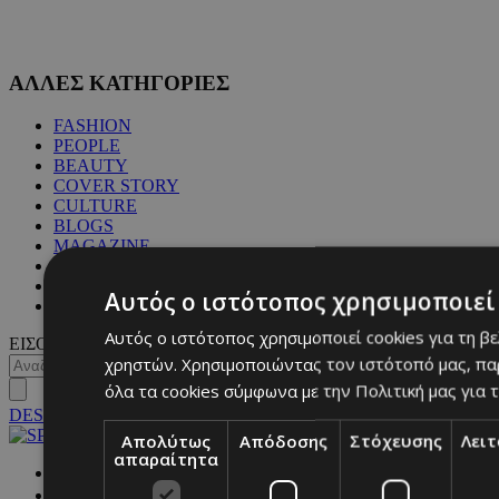
ΑΛΛΕΣ ΚΑΤΗΓΟΡΙΕΣ
FASHION
PEOPLE
BEAUTY
COVER STORY
CULTURE
BLOGS
MAGAZINE
WKND BY MUST
ASTROLOGY
Αυτός ο ιστότοπος χρησιμοποιεί 
ΓΕΝΙΚΕΣ ΠΛΗΡΟΦΟΡΙΕΣ
Αυτός ο ιστότοπος χρησιμοποιεί cookies για τη β
ΕΙΣΟΔΟΣ
χρηστών. Χρησιμοποιώντας τον ιστότοπό μας, πα
όλα τα cookies σύμφωνα με την Πολιτική μας για τ
DESKTOP
Απολύτως
Απόδοσης
Στόχευσης
Λει
απαραίτητα
NETWORK: