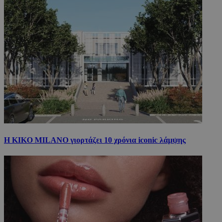
Η KIKO MILANO γιορτάζει 10 χρόνια iconic λάμψης