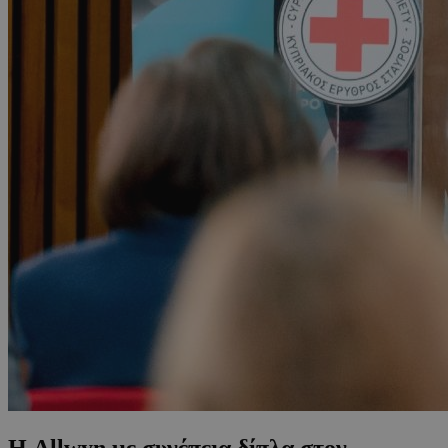
Η Allwyn με συνέπεια δίπλα στον