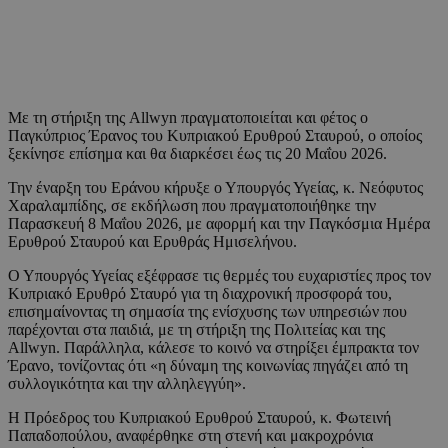
Με τη στήριξη της Allwyn πραγματοποιείται και φέτος ο
Παγκύπριος Έρανος του Κυπριακού Ερυθρού Σταυρού, ο οποίος
ξεκίνησε επίσημα και θα διαρκέσει έως τις 20 Μαΐου 2026.
Την έναρξη του Εράνου κήρυξε ο Υπουργός Υγείας, κ. Νεόφυτος
Χαραλαμπίδης, σε εκδήλωση που πραγματοποιήθηκε την
Παρασκευή 8 Μαΐου 2026, με αφορμή και την Παγκόσμια Ημέρα
Ερυθρού Σταυρού και Ερυθράς Ημισελήνου.
Ο Υπουργός Υγείας εξέφρασε τις θερμές του ευχαριστίες προς τον
Κυπριακό Ερυθρό Σταυρό για τη διαχρονική προσφορά του,
επισημαίνοντας τη σημασία της ενίσχυσης των υπηρεσιών που
παρέχονται στα παιδιά, με τη στήριξη της Πολιτείας και της
Allwyn. Παράλληλα, κάλεσε το κοινό να στηρίξει έμπρακτα τον
Έρανο, τονίζοντας ότι «η δύναμη της κοινωνίας πηγάζει από τη
συλλογικότητα και την αλληλεγγύη».
Η Πρόεδρος του Κυπριακού Ερυθρού Σταυρού, κ. Φωτεινή
Παπαδοπούλου, αναφέρθηκε στη στενή και μακροχρόνια