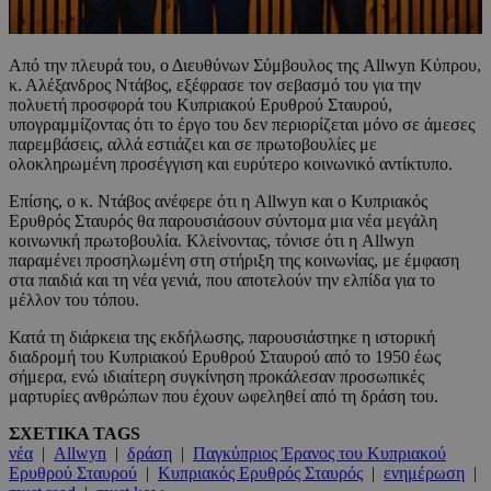
Από την πλευρά του, ο Διευθύνων Σύμβουλος της Allwyn Κύπρου,
κ. Αλέξανδρος Ντάβος, εξέφρασε τον σεβασμό του για την
πολυετή προσφορά του Κυπριακού Ερυθρού Σταυρού,
υπογραμμίζοντας ότι το έργο του δεν περιορίζεται μόνο σε άμεσες
παρεμβάσεις, αλλά εστιάζει και σε πρωτοβουλίες με
ολοκληρωμένη προσέγγιση και ευρύτερο κοινωνικό αντίκτυπο.
Επίσης, ο κ. Ντάβος ανέφερε ότι η Allwyn και ο Κυπριακός
Ερυθρός Σταυρός θα παρουσιάσουν σύντομα μια νέα μεγάλη
κοινωνική πρωτοβουλία. Κλείνοντας, τόνισε ότι η Allwyn
παραμένει προσηλωμένη στη στήριξη της κοινωνίας, με έμφαση
στα παιδιά και τη νέα γενιά, που αποτελούν την ελπίδα για το
μέλλον του τόπου.
Κατά τη διάρκεια της εκδήλωσης, παρουσιάστηκε η ιστορική
διαδρομή του Κυπριακού Ερυθρού Σταυρού από το 1950 έως
σήμερα, ενώ ιδιαίτερη συγκίνηση προκάλεσαν προσωπικές
μαρτυρίες ανθρώπων που έχουν ωφεληθεί από τη δράση του.
ΣΧΕΤΙΚΑ TAGS
νέα
|
Allwyn
|
δράση
|
Παγκύπριος Έρανος του Κυπριακού
Ερυθρού Σταυρού
|
Κυπριακός Ερυθρός Σταυρός
|
ενημέρωση
|