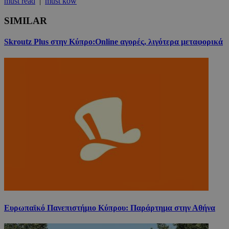
must read
|
must kow
SIMILAR
Skroutz Plus στην Κύπρο:Online αγορές, λιγότερα μεταφορικά
Ευρωπαϊκό Πανεπιστήμιο Κύπρου: Παράρτημα στην Αθήνα