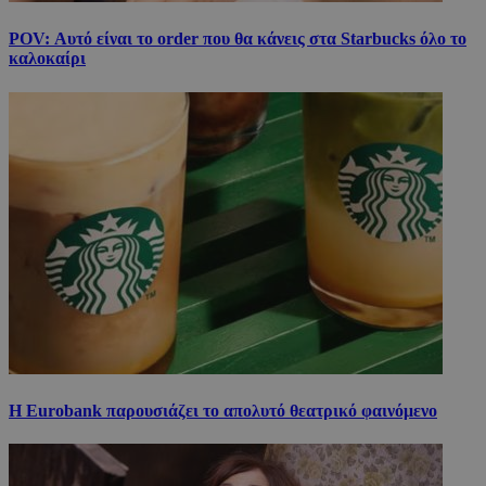
POV: Αυτό είναι το order που θα κάνεις στα Starbucks όλο το
καλοκαίρι
Η Eurobank παρουσιάζει το απολυτό θεατρικό φαινόμενο