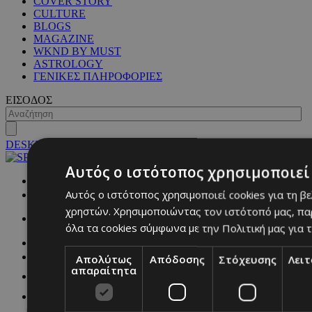
COVER STORY
CULTURE
BLOGS
MAGAZINE
WKND BY MUST
ASTROLOGY
ΓΕΝΙΚΕΣ ΠΛΗΡΟΦΟΡΙΕΣ
ΕΙΣΟΔΟΣ
DESKTOP
Αυτός ο ιστότοπος χρησιμοποιεί 
NETWORK:
Αυτός ο ιστότοπος χρησιμοποιεί cookies για τη β
χρηστών. Χρησιμοποιώντας τον ιστότοπό μας, πα
όλα τα cookies σύμφωνα με την Πολιτική μας για τ
Απολύτως
Απόδοσης
Στόχευσης
Λει
απαραίτητα