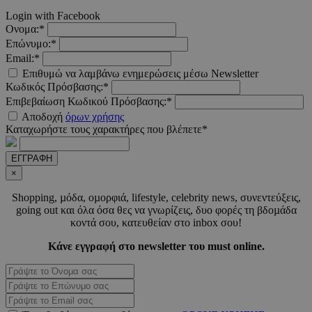
__cf_bm
29 λεπτ
Cloudflare Inc.
Login with Facebook
δευτερό
.twitter.com
Ονομα:*
Επώνυμο:*
Google Privacy Polic
Email:*
Επιθυμώ να λαμβάνω ενημερώσεις μέσω Newsletter
Κωδικός Πρόσβασης:*
__cf_bm
29 λεπτ
Cloudflare Inc.
Επιβεβαίωση Κωδικού Πρόσβασης:*
δευτερό
.pexels.com
Αποδοχή
όρων χρήσης
Καταχωρήστε τους χαρακτήρες που βλέπετε*
ΕΓΓΡΑΦΗ
×
LangCookie
www.must.com.cy
1 εβδομ
μέρ
Shopping, µόδα, οµορφιά, lifestyle, celebrity news, συνεντεύξεις,
going out και όλα όσα θες να γνωρίζεις, δυο φορές τη βδοµάδα
κοντά σου, κατευθείαν στο inbox σου!
CookieScriptConsent
4 εβδο
CookieScript
2 μέ
www.must.com.cy
Κάνε εγγραφή στο newsletter του must online.
_scc_session
.entelia-
19 λεπτ