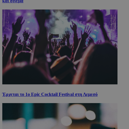
και σινεμά
Έρχεται το 1ο Epic Cocktail Festival στη Λεμεσό