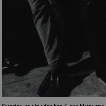
Sauvàge, το νέο wine bar & neo bistro της