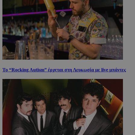
Το “Rocking Autism” έρχεται στη Λευκωσία με live μπάντες