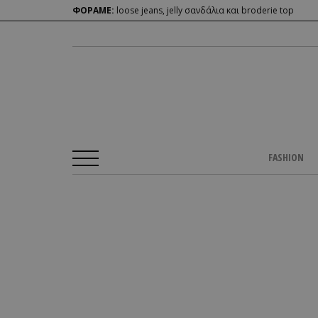
ΦΟΡΑΜΕ:
loose jeans, jelly σανδάλια και broderie top
FASHION
Αρχική Σελίδα
/
CULTURE