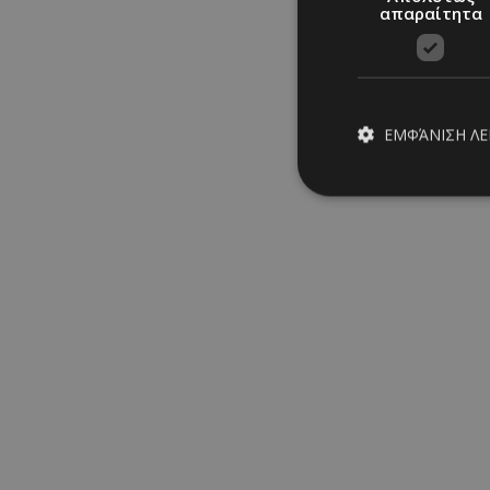
απαραίτητα
newsroom must
30/06/2026
|
GOING OUT
ΕΜΦΆΝΙΣΗ Λ
Απολύτω
Τα απολύτως απαραίτ
διαχείριση λογαρια
Ονοματεπώνυμο
PinToTopCookie
Τα bars που θα βάλουν 
Epic Cocktail Festival
__cf_bm