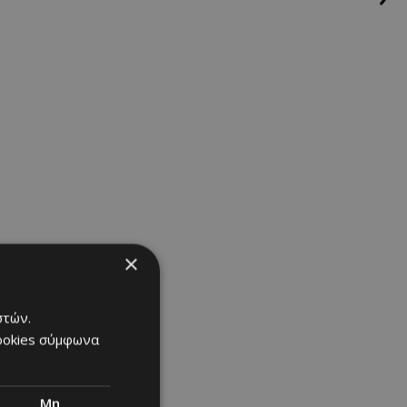
×
στών.
cookies σύμφωνα
Μη