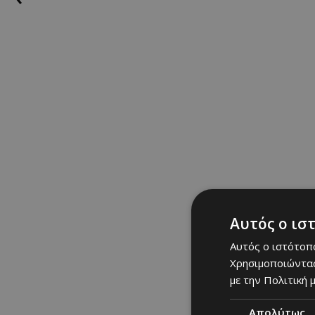
Προωθητική Ενέργεια
22/07/2026
|
GOING OUT
Αυτός ο ισ
Αυτός ο ιστότοπο
Χρησιμοποιώντας
με την Πολιτική μ
Το Windcraft Music Fest
Κατύδατα στις 24-26 Ιου
Απολύτως