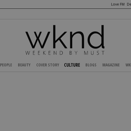
Love FM
De
CULTURE
PEOPLE
BEAUTY
COVER STORY
BLOGS
MAGAZINE
WK
/
GOING OUT